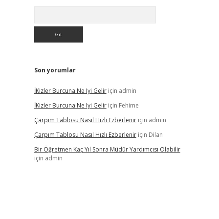
Arama
Son yorumlar
İKizler Burcuna Ne Iyi Gelir
için
admin
İKizler Burcuna Ne Iyi Gelir
için
Fehime
Çarpım Tablosu Nasıl Hızlı Ezberlenir
için
admin
Çarpım Tablosu Nasıl Hızlı Ezberlenir
için
Dilan
Bir Öğretmen Kaç Yıl Sonra Müdür Yardımcısı Olabilir
için
admin