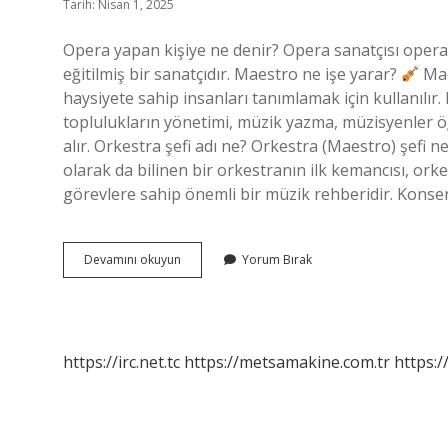
Tarih: Nisan 1, 2025
Opera yapan kişiye ne denir? Opera sanatçısı opera 
eğitilmiş bir sanatçıdır. Maestro ne işe yarar?
Mae
haysiyete sahip insanları tanımlamak için kullanılır
toplulukların yönetimi, müzik yazma, müzisyenler ö
alır. Orkestra şefi adı ne? Orkestra (Maestro) şefi n
olarak da bilinen bir orkestranın ilk kemancısı, orkest
görevlere sahip önemli bir müzik rehberidir. Konser
Opera
Devamını okuyun
Yorum Bırak
Yöneten
Kişiye
Ne
Denir
https://irc.net.tc
https://metsamakine.com.tr
https:/