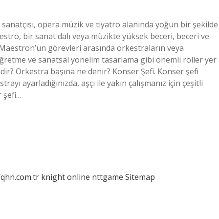
sanatçısı, opera müzik ve tiyatro alanında yoğun bir şekilde
stro, bir sanat dalı veya müzikte yüksek beceri, beceri ve
. Maestron’un görevleri arasında orkestraların veya
ğretme ve sanatsal yönelim tasarlama gibi önemli roller yer
edir? Orkestra başına ne denir? Konser Şefi. Konser şefi
rayı ayarladığınızda, aşçı ile yakın çalışmanız için çeşitli
 şefi…
/qhn.com.tr
knight online
nttgame
Sitemap