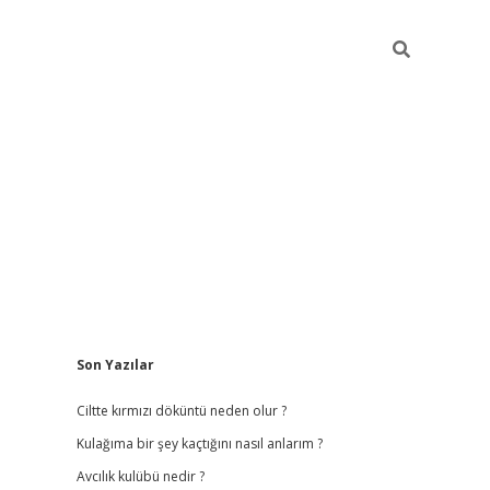
Sidebar
Son Yazılar
ilbet
hiltonbet
vdcasino güncel giriş
https://www.betex
Ciltte kırmızı döküntü neden olur ?
Kulağıma bir şey kaçtığını nasıl anlarım ?
Avcılık kulübü nedir ?