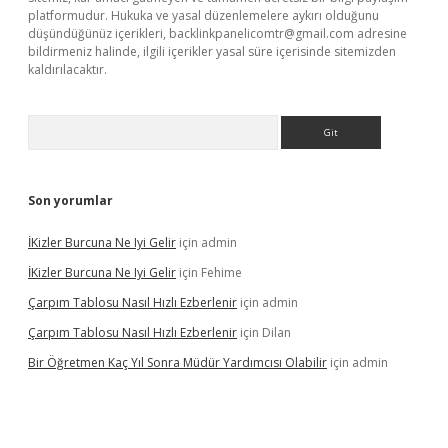
platformudur. Hukuka ve yasal düzenlemelere aykırı olduğunu
düşündüğünüz içerikleri,
backlinkpanelicomtr@gmail.com
adresine
bildirmeniz halinde, ilgili içerikler yasal süre içerisinde sitemizden
kaldırılacaktır.
Arama
Son yorumlar
İKizler Burcuna Ne Iyi Gelir
için
admin
İKizler Burcuna Ne Iyi Gelir
için
Fehime
Çarpım Tablosu Nasıl Hızlı Ezberlenir
için
admin
Çarpım Tablosu Nasıl Hızlı Ezberlenir
için
Dilan
Bir Öğretmen Kaç Yıl Sonra Müdür Yardımcısı Olabilir
için
admin