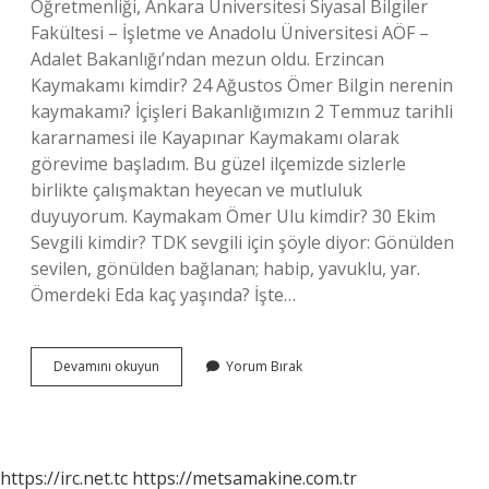
Öğretmenliği, Ankara Üniversitesi Siyasal Bilgiler
Fakültesi – İşletme ve Anadolu Üniversitesi AÖF –
Adalet Bakanlığı’ndan mezun oldu. Erzincan
Kaymakamı kimdir? 24 Ağustos Ömer Bilgin nerenin
kaymakamı? İçişleri Bakanlığımızın 2 Temmuz tarihli
kararnamesi ile Kayapınar Kaymakamı olarak
görevime başladım. Bu güzel ilçemizde sizlerle
birlikte çalışmaktan heyecan ve mutluluk
duyuyorum. Kaymakam Ömer Ulu kimdir? 30 Ekim
Sevgili kimdir? TDK sevgili için şöyle diyor: Gönülden
sevilen, gönülden bağlanan; habip, yavuklu, yar.
Ömerdeki Eda kaç yaşında? İşte…
Kaymakam
Devamını okuyun
Yorum Bırak
Ömer
Özbay
Kimdir
https://irc.net.tc
https://metsamakine.com.tr