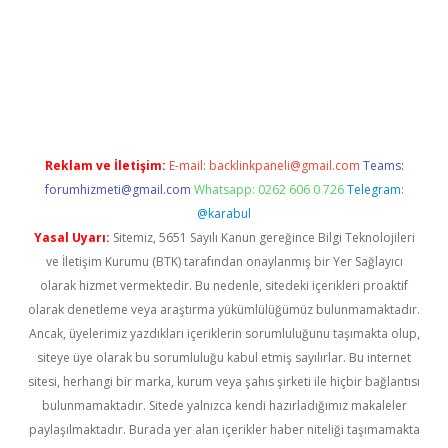
w.betexper.xyz/
betci.co
betci giriş
hiltonbet güncel giriş
Reklam ve İletişim:
E-mail:
backlinkpaneli@gmail.com
Teams:
forumhizmeti@gmail.com
Whatsapp: 0262 606 0 726
Telegram:
@karabul
Yasal Uyarı:
Sitemiz, 5651 Sayılı Kanun gereğince Bilgi Teknolojileri
ve İletişim Kurumu (BTK) tarafından onaylanmış bir Yer Sağlayıcı
olarak hizmet vermektedir. Bu nedenle, sitedeki içerikleri proaktif
olarak denetleme veya araştırma yükümlülüğümüz bulunmamaktadır.
Ancak, üyelerimiz yazdıkları içeriklerin sorumluluğunu taşımakta olup,
siteye üye olarak bu sorumluluğu kabul etmiş sayılırlar. Bu internet
sitesi, herhangi bir marka, kurum veya şahıs şirketi ile hiçbir bağlantısı
bulunmamaktadır. Sitede yalnızca kendi hazırladığımız makaleler
paylaşılmaktadır. Burada yer alan içerikler haber niteliği taşımamakta