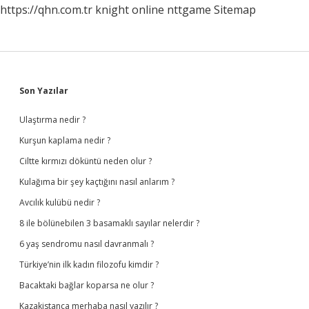
https://qhn.com.tr
knight online
nttgame
Sitemap
Sidebar
Son Yazılar
Ulaştırma nedir ?
Kurşun kaplama nedir ?
Ciltte kırmızı döküntü neden olur ?
Kulağıma bir şey kaçtığını nasıl anlarım ?
Avcılık kulübü nedir ?
8 ile bölünebilen 3 basamaklı sayılar nelerdir ?
6 yaş sendromu nasıl davranmalı ?
Türkiye’nin ilk kadın filozofu kimdir ?
Bacaktaki bağlar koparsa ne olur ?
Kazakistanca merhaba nasıl yazılır ?