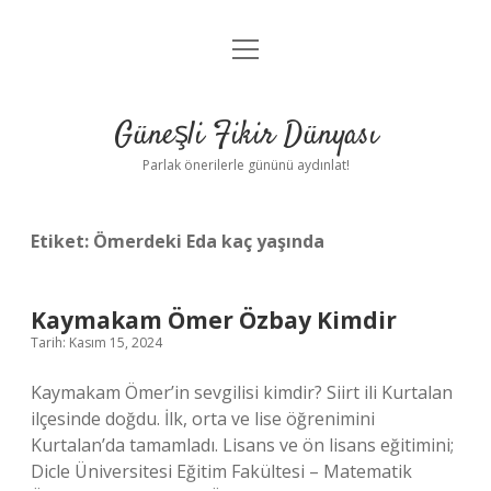
menüyü
Anasayfa
aç
Gizlilik Politikası
Güneşli Fikir Dünyası
Yasal Uyarı
Parlak önerilerle gününü aydınlat!
Hakkımızda
Etiket:
Ömerdeki Eda kaç yaşında
Kaymakam Ömer Özbay Kimdir
Tarih: Kasım 15, 2024
Kaymakam Ömer’in sevgilisi kimdir? Siirt ili Kurtalan
ilçesinde doğdu. İlk, orta ve lise öğrenimini
Kurtalan’da tamamladı. Lisans ve ön lisans eğitimini;
Dicle Üniversitesi Eğitim Fakültesi – Matematik