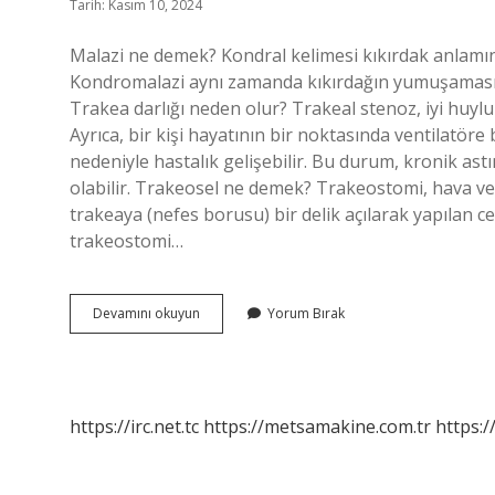
Tarih: Kasım 10, 2024
Malazi ne demek? Kondral kelimesi kıkırdak anlamın
Kondromalazi aynı zamanda kıkırdağın yumuşaması anl
Trakea darlığı neden olur? Trakeal stenoz, iyi huylu
Ayrıca, bir kişi hayatının bir noktasında ventilatö
nedeniyle hastalık gelişebilir. Bu durum, kronik ast
olabilir. Trakeosel ne demek? Trakeostomi, hava ve
trakeaya (nefes borusu) bir delik açılarak yapılan cer
trakeostomi…
Malazi
Devamını okuyun
Yorum Bırak
Ne
Anlama
Gelir
https://irc.net.tc
https://metsamakine.com.tr
https:/