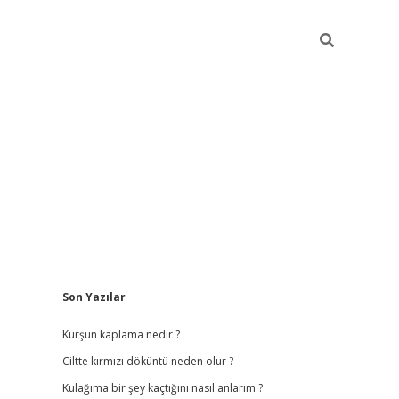
Sidebar
Son Yazılar
ilbet
hiltonbet
vdcasino güncel giriş
h
Kurşun kaplama nedir ?
Ciltte kırmızı döküntü neden olur ?
Kulağıma bir şey kaçtığını nasıl anlarım ?