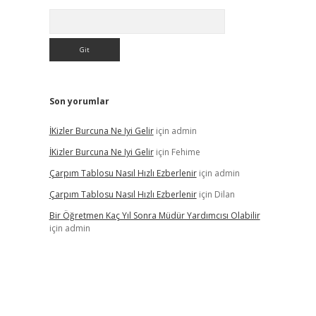
Arama
Son yorumlar
İKizler Burcuna Ne Iyi Gelir
için
admin
İKizler Burcuna Ne Iyi Gelir
için
Fehime
Çarpım Tablosu Nasıl Hızlı Ezberlenir
için
admin
Çarpım Tablosu Nasıl Hızlı Ezberlenir
için
Dilan
Bir Öğretmen Kaç Yıl Sonra Müdür Yardımcısı Olabilir
için
admin