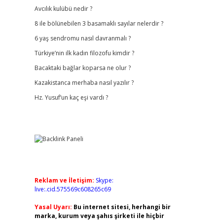
Avcılık kulübü nedir ?
8 ile bölünebilen 3 basamaklı sayılar nelerdir ?
6 yaş sendromu nasıl davranmalı ?
Türkiye’nin ilk kadın filozofu kimdir ?
Bacaktaki bağlar koparsa ne olur ?
Kazakistanca merhaba nasıl yazılır ?
Hz. Yusuf’un kaç eşi vardı ?
Reklam ve İletişim:
Skype:
live:.cid.575569c608265c69
Yasal Uyarı:
Bu internet sitesi, herhangi bir
marka, kurum veya şahıs şirketi ile hiçbir