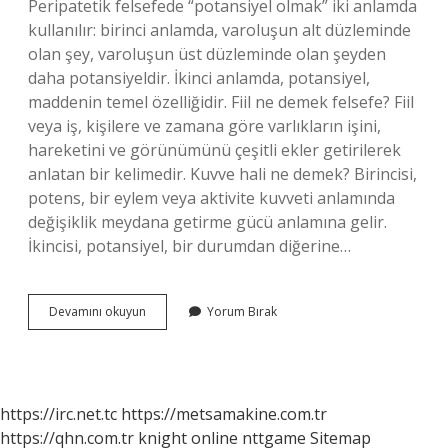
Peripatetik felsefede “potansiyel olmak” iki anlamda
kullanılır: birinci anlamda, varoluşun alt düzleminde
olan şey, varoluşun üst düzleminde olan şeyden
daha potansiyeldir. İkinci anlamda, potansiyel,
maddenin temel özelliğidir. Fiil ne demek felsefe? Fiil
veya iş, kişilere ve zamana göre varlıkların işini,
hareketini ve görünümünü çeşitli ekler getirilerek
anlatan bir kelimedir. Kuvve hali ne demek? Birincisi,
potens, bir eylem veya aktivite kuvveti anlamında
değişiklik meydana getirme gücü anlamına gelir.
İkincisi, potansiyel, bir durumdan diğerine…
Felsefede
Devamını okuyun
Yorum Bırak
Kuvve
Ne
Demek
https://irc.net.tc
https://metsamakine.com.tr
https://qhn.com.tr
knight online
nttgame
Sitemap