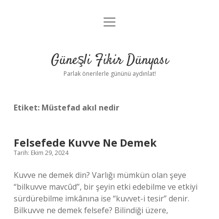
menüyü
Anasayfa
aç
Gizlilik Politikası
Güneşli Fikir Dünyası
Yasal Uyarı
Parlak önerilerle gününü aydınlat!
Hakkımızda
Etiket:
Müstefad akıl nedir
Felsefede Kuvve Ne Demek
Tarih: Ekim 29, 2024
Kuvve ne demek din? Varlığı mümkün olan şeye
“bilkuvve mavcûd”, bir şeyin etki edebilme ve etkiyi
sürdürebilme imkânına ise “kuvvet-i tesir” denir.
Bilkuvve ne demek felsefe? Bilindiği üzere,