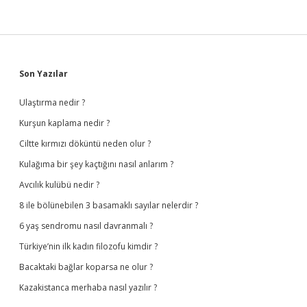
Sidebar
Son Yazılar
Ulaştırma nedir ?
Kurşun kaplama nedir ?
Ciltte kırmızı döküntü neden olur ?
Kulağıma bir şey kaçtığını nasıl anlarım ?
Avcılık kulübü nedir ?
8 ile bölünebilen 3 basamaklı sayılar nelerdir ?
6 yaş sendromu nasıl davranmalı ?
Türkiye’nin ilk kadın filozofu kimdir ?
Bacaktaki bağlar koparsa ne olur ?
Kazakistanca merhaba nasıl yazılır ?