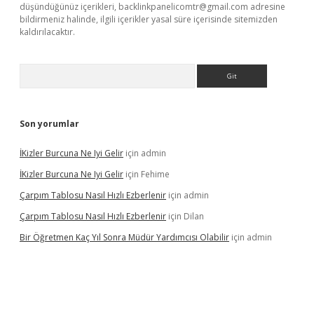
düşündüğünüz içerikleri,
backlinkpanelicomtr@gmail.com
adresine
bildirmeniz halinde, ilgili içerikler yasal süre içerisinde sitemizden
kaldırılacaktır.
Arama
Son yorumlar
İKizler Burcuna Ne Iyi Gelir
için
admin
İKizler Burcuna Ne Iyi Gelir
için
Fehime
Çarpım Tablosu Nasıl Hızlı Ezberlenir
için
admin
Çarpım Tablosu Nasıl Hızlı Ezberlenir
için
Dilan
Bir Öğretmen Kaç Yıl Sonra Müdür Yardımcısı Olabilir
için
admin