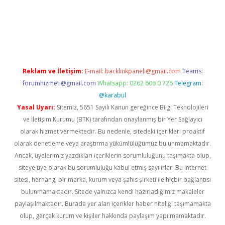
w.betexper.xyz/
betci.co
betci giriş
hiltonbet güncel giriş
Reklam ve İletişim:
E-mail:
backlinkpaneli@gmail.com
Teams:
forumhizmeti@gmail.com
Whatsapp: 0262 606 0 726
Telegram:
@karabul
Yasal Uyarı:
Sitemiz, 5651 Sayılı Kanun gereğince Bilgi Teknolojileri
ve İletişim Kurumu (BTK) tarafından onaylanmış bir Yer Sağlayıcı
olarak hizmet vermektedir. Bu nedenle, sitedeki içerikleri proaktif
olarak denetleme veya araştırma yükümlülüğümüz bulunmamaktadır.
Ancak, üyelerimiz yazdıkları içeriklerin sorumluluğunu taşımakta olup,
siteye üye olarak bu sorumluluğu kabul etmiş sayılırlar. Bu internet
sitesi, herhangi bir marka, kurum veya şahıs şirketi ile hiçbir bağlantısı
bulunmamaktadır. Sitede yalnızca kendi hazırladığımız makaleler
paylaşılmaktadır. Burada yer alan içerikler haber niteliği taşımamakta
olup, gerçek kurum ve kişiler hakkında paylaşım yapılmamaktadır.