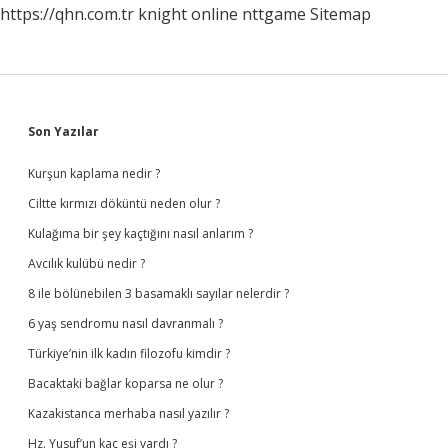
https://qhn.com.tr
knight online
nttgame
Sitemap
Sidebar
Son Yazılar
Kurşun kaplama nedir ?
Ciltte kırmızı döküntü neden olur ?
Kulağıma bir şey kaçtığını nasıl anlarım ?
Avcılık kulübü nedir ?
8 ile bölünebilen 3 basamaklı sayılar nelerdir ?
6 yaş sendromu nasıl davranmalı ?
Türkiye’nin ilk kadın filozofu kimdir ?
Bacaktaki bağlar koparsa ne olur ?
Kazakistanca merhaba nasıl yazılır ?
Hz. Yusuf’un kaç eşi vardı ?