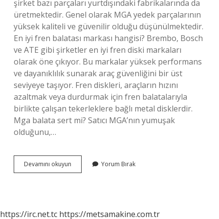
şirket bazı parçaları yurtdışındaki fabrikalarında da
üretmektedir. Genel olarak MGA yedek parçalarının
yüksek kaliteli ve güvenilir olduğu düşünülmektedir.
En iyi fren balatası markası hangisi? Brembo, Bosch
ve ATE gibi şirketler en iyi fren diski markaları
olarak öne çıkıyor. Bu markalar yüksek performans
ve dayanıklılık sunarak araç güvenliğini bir üst
seviyeye taşıyor. Fren diskleri, araçların hızını
azaltmak veya durdurmak için fren balatalarıyla
birlikte çalışan tekerleklere bağlı metal disklerdir.
Mga balata sert mi? Satıcı MGA’nın yumuşak
olduğunu,…
Mga
Devamını okuyun
Yorum Bırak
Balata
Hangi
Ülkenin
Malı
https://irc.net.tc
https://metsamakine.com.tr