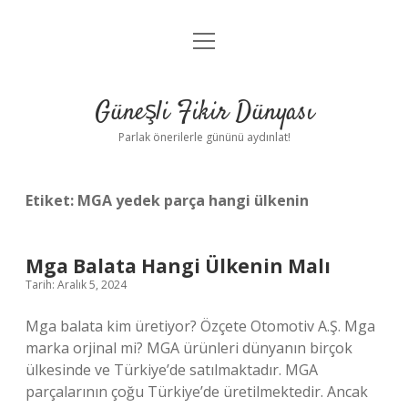
menüyü
Anasayfa
aç
Gizlilik Politikası
Güneşli Fikir Dünyası
Yasal Uyarı
Parlak önerilerle gününü aydınlat!
Hakkımızda
Etiket:
MGA yedek parça hangi ülkenin
Mga Balata Hangi Ülkenin Malı
Tarih: Aralık 5, 2024
Mga balata kim üretiyor? Özçete Otomotiv A.Ş. Mga
marka orjinal mi? MGA ürünleri dünyanın birçok
ülkesinde ve Türkiye’de satılmaktadır. MGA
parçalarının çoğu Türkiye’de üretilmektedir. Ancak