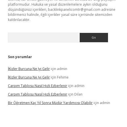
platformudur. Hukuka ve yasal düzenlemelere aykırı olduğunu
düşündüğünüz içerikleri,
backlinkpanelicomtr@gmail.com
adresine
bildirmeniz halinde, ilgili içerikler yasal süre içerisinde sitemizden
kaldırılacaktır.
Arama
Son yorumlar
İKizler Burcuna Ne Iyi Gelir
için
admin
İKizler Burcuna Ne Iyi Gelir
için
Fehime
Çarpım Tablosu Nasıl Hızlı Ezberlenir
için
admin
Çarpım Tablosu Nasıl Hızlı Ezberlenir
için
Dilan
Bir Öğretmen Kaç Yıl Sonra Müdür Yardımcısı Olabilir
için
admin