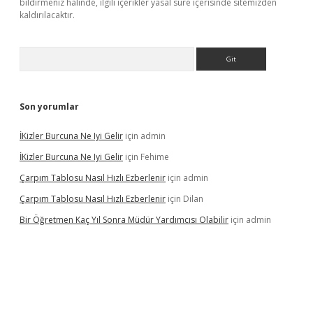
bildirmeniz halinde, ilgili içerikler yasal süre içerisinde sitemizden
kaldırılacaktır.
Arama
Son yorumlar
İKizler Burcuna Ne Iyi Gelir
için
admin
İKizler Burcuna Ne Iyi Gelir
için
Fehime
Çarpım Tablosu Nasıl Hızlı Ezberlenir
için
admin
Çarpım Tablosu Nasıl Hızlı Ezberlenir
için
Dilan
Bir Öğretmen Kaç Yıl Sonra Müdür Yardımcısı Olabilir
için
admin