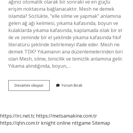
ağınız otomatik olarak bir sonraki ve en güçlü
erişim noktasına bağlanacaktır. Mesh ne demek
islamda? Sözlükte, “elle silme ve yapmak” anlamına
gelen ağ ağı kelimesi, yıkama kafasında, boyun ve
kulaklarda yıkama kafasında, kaplamada ıslak bir el
ile ve zeminde bir el şeklinde yıkama kafasında fıkıf
literatürü şeklinde belirlemeyi ifade eder. Mesh ne
demek TDK? Yıkamanın ana düzenlemelerinden biri
olan Mesh, silme, binicilik ve temizlik anlamına gelir.
Yıkama alındığında, boyun,…
Mesh
Devamını okuyun
Yorum Bırak
Kelimesi
Ne
Anlama
Gelir
https://irc.net.tc
https://metsamakine.com.tr
https://qhn.com.tr
knight online
nttgame
Sitemap