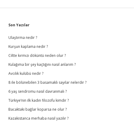
Sidebar
Son Yazılar
Ulaştırma nedir ?
Kurşun kaplama nedir ?
Ciltte kırmızı döküntü neden olur ?
Kulağıma bir şey kaçtığını nasıl anlarım ?
Avcılık kulübü nedir ?
8 ile bölünebilen 3 basamaklı sayılar nelerdir ?
6 yaş sendromu nasıl davranmalı ?
Türkiye’nin ilk kadın filozofu kimdir ?
Bacaktaki bağlar koparsa ne olur ?
Kazakistanca merhaba nasıl yazılır ?