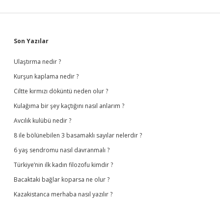
Sidebar
Son Yazılar
Ulaştırma nedir ?
Kurşun kaplama nedir ?
Ciltte kırmızı döküntü neden olur ?
Kulağıma bir şey kaçtığını nasıl anlarım ?
Avcılık kulübü nedir ?
8 ile bölünebilen 3 basamaklı sayılar nelerdir ?
6 yaş sendromu nasıl davranmalı ?
Türkiye’nin ilk kadın filozofu kimdir ?
Bacaktaki bağlar koparsa ne olur ?
Kazakistanca merhaba nasıl yazılır ?