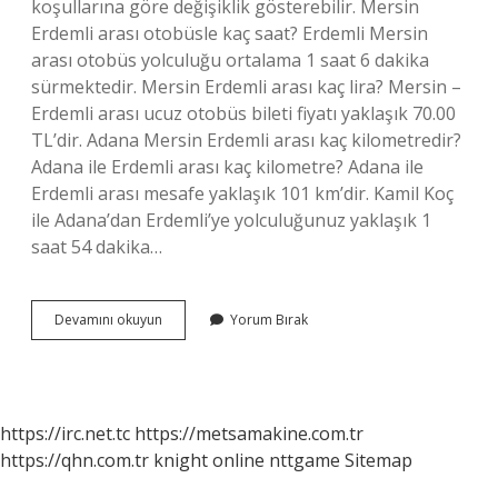
koşullarına göre değişiklik gösterebilir. Mersin
Erdemli arası otobüsle kaç saat? Erdemli Mersin
arası otobüs yolculuğu ortalama 1 saat 6 dakika
sürmektedir. Mersin Erdemli arası kaç lira? Mersin –
Erdemli arası ucuz otobüs bileti fiyatı yaklaşık 70.00
TL’dir. Adana Mersin Erdemli arası kaç kilometredir?
Adana ile Erdemli arası kaç kilometre? Adana ile
Erdemli arası mesafe yaklaşık 101 km’dir. Kamil Koç
ile Adana’dan Erdemli’ye yolculuğunuz yaklaşık 1
saat 54 dakika…
Mersin
Devamını okuyun
Yorum Bırak
Ile
Erdemli
Arası
Kaç
https://irc.net.tc
https://metsamakine.com.tr
https://qhn.com.tr
knight online
nttgame
Sitemap