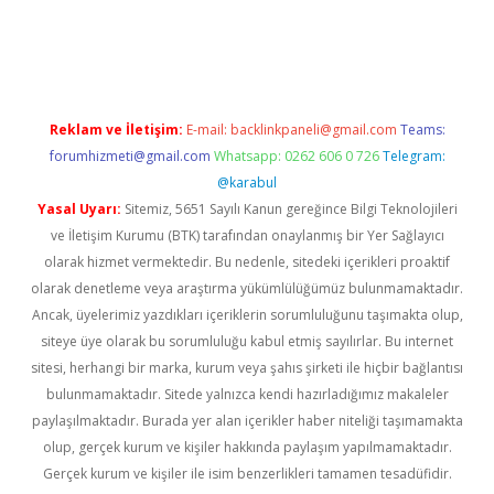
w.betexper.xyz/
betci.co
betci giriş
hiltonbet güncel giriş
Reklam ve İletişim:
E-mail:
backlinkpaneli@gmail.com
Teams:
forumhizmeti@gmail.com
Whatsapp: 0262 606 0 726
Telegram:
@karabul
Yasal Uyarı:
Sitemiz, 5651 Sayılı Kanun gereğince Bilgi Teknolojileri
ve İletişim Kurumu (BTK) tarafından onaylanmış bir Yer Sağlayıcı
olarak hizmet vermektedir. Bu nedenle, sitedeki içerikleri proaktif
olarak denetleme veya araştırma yükümlülüğümüz bulunmamaktadır.
Ancak, üyelerimiz yazdıkları içeriklerin sorumluluğunu taşımakta olup,
siteye üye olarak bu sorumluluğu kabul etmiş sayılırlar. Bu internet
sitesi, herhangi bir marka, kurum veya şahıs şirketi ile hiçbir bağlantısı
bulunmamaktadır. Sitede yalnızca kendi hazırladığımız makaleler
paylaşılmaktadır. Burada yer alan içerikler haber niteliği taşımamakta
olup, gerçek kurum ve kişiler hakkında paylaşım yapılmamaktadır.
Gerçek kurum ve kişiler ile isim benzerlikleri tamamen tesadüfidir.