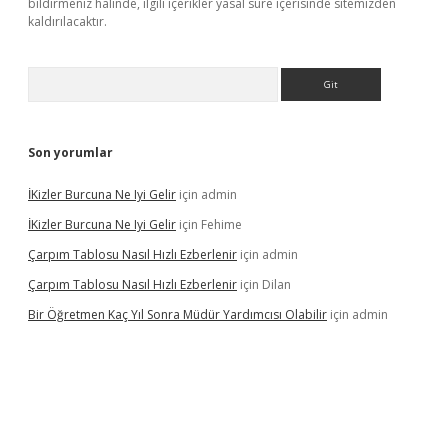
bildirmeniz halinde, ilgili içerikler yasal süre içerisinde sitemizden
kaldırılacaktır.
Arama
Son yorumlar
İKizler Burcuna Ne Iyi Gelir
için
admin
İKizler Burcuna Ne Iyi Gelir
için
Fehime
Çarpım Tablosu Nasıl Hızlı Ezberlenir
için
admin
Çarpım Tablosu Nasıl Hızlı Ezberlenir
için
Dilan
Bir Öğretmen Kaç Yıl Sonra Müdür Yardımcısı Olabilir
için
admin