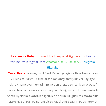
ww.betexper.xyz/
betci.co
betci giriş
hiltonbet güncel giriş
Reklam ve İletişim:
E-mail:
backlinkpaneli@gmail.com
Teams:
forumhizmeti@gmail.com
Whatsapp: 0262 606 0 726
Telegram:
@karabul
Yasal Uyarı:
Sitemiz, 5651 Sayılı Kanun gereğince Bilgi Teknolojileri
ve İletişim Kurumu (BTK) tarafından onaylanmış bir Yer Sağlayıcı
olarak hizmet vermektedir. Bu nedenle, sitedeki içerikleri proaktif
olarak denetleme veya araştırma yükümlülüğümüz bulunmamaktadır.
Ancak, üyelerimiz yazdıkları içeriklerin sorumluluğunu taşımakta olup,
siteye üye olarak bu sorumluluğu kabul etmiş sayılırlar. Bu internet