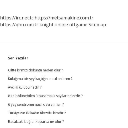
Kahvesi
Kimin
Mali
https://irc.net.tc
https://metsamakine.com.tr
https://qhn.com.tr
knight online
nttgame
Sitemap
Sidebar
Son Yazılar
Ciltte kırmızı döküntü neden olur ?
Kulağıma bir şey kaçtığını nasıl anlarım ?
Avcılık kulübü nedir ?
8 ile bölünebilen 3 basamaklı sayılar nelerdir ?
6 yaş sendromu nasıl davranmalı ?
Türkiye’nin ilk kadın filozofu kimdir ?
Bacaktaki bağlar koparsa ne olur ?