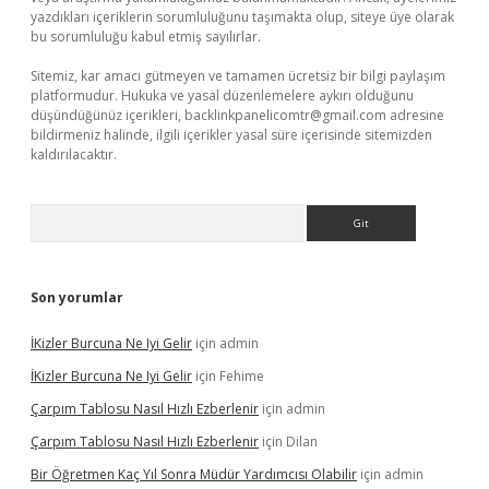
yazdıkları içeriklerin sorumluluğunu taşımakta olup, siteye üye olarak
bu sorumluluğu kabul etmiş sayılırlar.
Sitemiz, kar amacı gütmeyen ve tamamen ücretsiz bir bilgi paylaşım
platformudur. Hukuka ve yasal düzenlemelere aykırı olduğunu
düşündüğünüz içerikleri,
backlinkpanelicomtr@gmail.com
adresine
bildirmeniz halinde, ilgili içerikler yasal süre içerisinde sitemizden
kaldırılacaktır.
Arama
Son yorumlar
İKizler Burcuna Ne Iyi Gelir
için
admin
İKizler Burcuna Ne Iyi Gelir
için
Fehime
Çarpım Tablosu Nasıl Hızlı Ezberlenir
için
admin
Çarpım Tablosu Nasıl Hızlı Ezberlenir
için
Dilan
Bir Öğretmen Kaç Yıl Sonra Müdür Yardımcısı Olabilir
için
admin