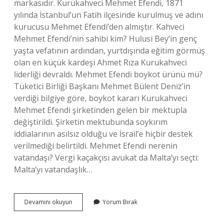
markasıdır. Kurukahveci Mehmet Efendi, 1871
yılında İstanbul’un Fatih ilçesinde kurulmuş ve adını
kurucusu Mehmet Efendi’den almıştır. Kahveci
Mehmet Efendi’nin sahibi kim? Hulusi Bey’in genç
yaşta vefatının ardından, yurtdışında eğitim görmüş
olan en küçük kardeşi Ahmet Rıza Kurukahveci
liderliği devraldı. Mehmet Efendi boykot ürünü mü?
Tüketici Birliği Başkanı Mehmet Bülent Deniz’in
verdiği bilgiye göre, boykot kararı Kurukahveci
Mehmet Efendi şirketinden gelen bir mektupla
değiştirildi. Şirketin mektubunda soykırım
iddialarının asılsız olduğu ve İsrail’e hiçbir destek
verilmediği belirtildi. Mehmet Efendi nerenin
vatandaşı? Vergi kaçakçısı avukat da Malta’yı seçti:
Malta’yı vatandaşlık…
Mehmet
Devamını okuyun
Yorum Bırak
Efendi
Türk