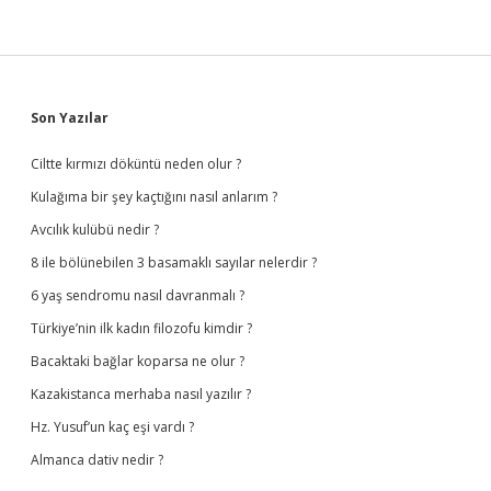
Sidebar
Son Yazılar
Ciltte kırmızı döküntü neden olur ?
Kulağıma bir şey kaçtığını nasıl anlarım ?
Avcılık kulübü nedir ?
8 ile bölünebilen 3 basamaklı sayılar nelerdir ?
6 yaş sendromu nasıl davranmalı ?
Türkiye’nin ilk kadın filozofu kimdir ?
Bacaktaki bağlar koparsa ne olur ?
Kazakistanca merhaba nasıl yazılır ?
Hz. Yusuf’un kaç eşi vardı ?
Almanca dativ nedir ?