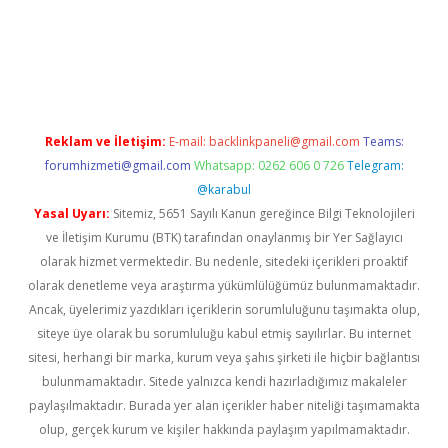
w.betexper.xyz/
betci.co
betci giriş
hiltonbet güncel giriş
Reklam ve İletişim:
E-mail:
backlinkpaneli@gmail.com
Teams:
forumhizmeti@gmail.com
Whatsapp: 0262 606 0 726
Telegram:
@karabul
Yasal Uyarı:
Sitemiz, 5651 Sayılı Kanun gereğince Bilgi Teknolojileri
ve İletişim Kurumu (BTK) tarafından onaylanmış bir Yer Sağlayıcı
olarak hizmet vermektedir. Bu nedenle, sitedeki içerikleri proaktif
olarak denetleme veya araştırma yükümlülüğümüz bulunmamaktadır.
Ancak, üyelerimiz yazdıkları içeriklerin sorumluluğunu taşımakta olup,
siteye üye olarak bu sorumluluğu kabul etmiş sayılırlar. Bu internet
sitesi, herhangi bir marka, kurum veya şahıs şirketi ile hiçbir bağlantısı
bulunmamaktadır. Sitede yalnızca kendi hazırladığımız makaleler
paylaşılmaktadır. Burada yer alan içerikler haber niteliği taşımamakta
olup, gerçek kurum ve kişiler hakkında paylaşım yapılmamaktadır.