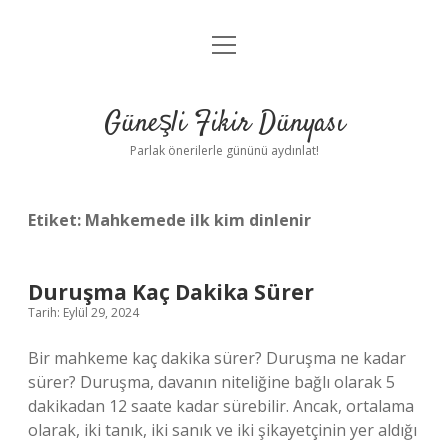
menüyü
Anasayfa
aç
Gizlilik Politikası
Güneşli Fikir Dünyası
Yasal Uyarı
Parlak önerilerle gününü aydınlat!
Hakkımızda
Etiket:
Mahkemede ilk kim dinlenir
Duruşma Kaç Dakika Sürer
Tarih: Eylül 29, 2024
Bir mahkeme kaç dakika sürer? Duruşma ne kadar
sürer? Duruşma, davanın niteliğine bağlı olarak 5
dakikadan 12 saate kadar sürebilir. Ancak, ortalama
olarak, iki tanık, iki sanık ve iki şikayetçinin yer aldığı