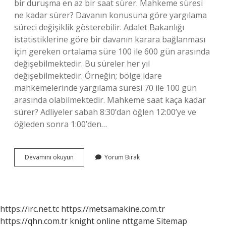
bir duruşma en az bir saat sürer. Mahkeme süresi
ne kadar sürer? Davanın konusuna göre yargılama
süreci değişiklik gösterebilir. Adalet Bakanlığı
istatistiklerine göre bir davanın karara bağlanması
için gereken ortalama süre 100 ile 600 gün arasında
değişebilmektedir. Bu süreler her yıl
değişebilmektedir. Örneğin; bölge idare
mahkemelerinde yargılama süresi 70 ile 100 gün
arasında olabilmektedir. Mahkeme saat kaça kadar
sürer? Adliyeler sabah 8:30’dan öğlen 12:00’ye ve
öğleden sonra 1:00’den…
Duruşma
Devamını okuyun
Yorum Bırak
Kaç
Dakika
Sürer
https://irc.net.tc
https://metsamakine.com.tr
https://qhn.com.tr
knight online
nttgame
Sitemap