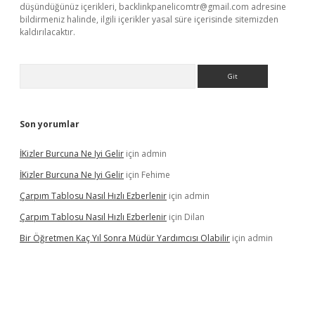
düşündüğünüz içerikleri,
backlinkpanelicomtr@gmail.com
adresine
bildirmeniz halinde, ilgili içerikler yasal süre içerisinde sitemizden
kaldırılacaktır.
Arama
Son yorumlar
İKizler Burcuna Ne Iyi Gelir
için
admin
İKizler Burcuna Ne Iyi Gelir
için
Fehime
Çarpım Tablosu Nasıl Hızlı Ezberlenir
için
admin
Çarpım Tablosu Nasıl Hızlı Ezberlenir
için
Dilan
Bir Öğretmen Kaç Yıl Sonra Müdür Yardımcısı Olabilir
için
admin