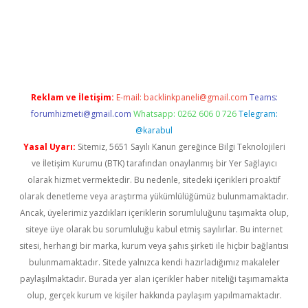
w.betexper.xyz/
betci.co
betci giriş
hiltonbet güncel giriş
Reklam ve İletişim:
E-mail:
backlinkpaneli@gmail.com
Teams:
forumhizmeti@gmail.com
Whatsapp: 0262 606 0 726
Telegram:
@karabul
Yasal Uyarı:
Sitemiz, 5651 Sayılı Kanun gereğince Bilgi Teknolojileri
ve İletişim Kurumu (BTK) tarafından onaylanmış bir Yer Sağlayıcı
olarak hizmet vermektedir. Bu nedenle, sitedeki içerikleri proaktif
olarak denetleme veya araştırma yükümlülüğümüz bulunmamaktadır.
Ancak, üyelerimiz yazdıkları içeriklerin sorumluluğunu taşımakta olup,
siteye üye olarak bu sorumluluğu kabul etmiş sayılırlar. Bu internet
sitesi, herhangi bir marka, kurum veya şahıs şirketi ile hiçbir bağlantısı
bulunmamaktadır. Sitede yalnızca kendi hazırladığımız makaleler
paylaşılmaktadır. Burada yer alan içerikler haber niteliği taşımamakta
olup, gerçek kurum ve kişiler hakkında paylaşım yapılmamaktadır.