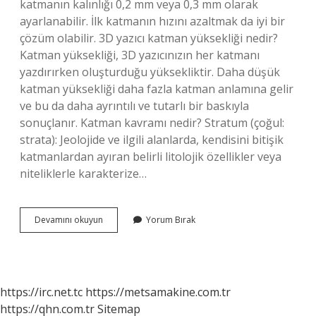
katmanın kalınlığı 0,2 mm veya 0,3 mm olarak
ayarlanabilir. İlk katmanın hızını azaltmak da iyi bir
çözüm olabilir. 3D yazıcı katman yüksekliği nedir?
Katman yüksekliği, 3D yazıcınızın her katmanı
yazdırırken oluşturduğu yüksekliktir. Daha düşük
katman yüksekliği daha fazla katman anlamına gelir
ve bu da daha ayrıntılı ve tutarlı bir baskıyla
sonuçlanır. Katman kavramı nedir? Stratum (çoğul:
strata): Jeolojide ve ilgili alanlarda, kendisini bitişik
katmanlardan ayıran belirli litolojik özellikler veya
niteliklerle karakterize…
Katman
Devamını okuyun
Yorum Bırak
Yüksekliği
Nedir
https://irc.net.tc
https://metsamakine.com.tr
https://qhn.com.tr
Sitemap