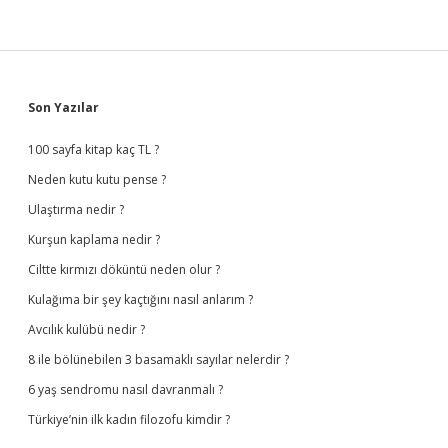
Sidebar
Son Yazılar
100 sayfa kitap kaç TL ?
Neden kutu kutu pense ?
Ulaştırma nedir ?
Kurşun kaplama nedir ?
Ciltte kırmızı döküntü neden olur ?
Kulağıma bir şey kaçtığını nasıl anlarım ?
Avcılık kulübü nedir ?
8 ile bölünebilen 3 basamaklı sayılar nelerdir ?
6 yaş sendromu nasıl davranmalı ?
Türkiye’nin ilk kadın filozofu kimdir ?