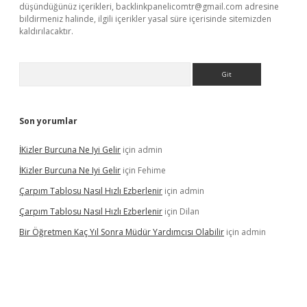
düşündüğünüz içerikleri,
backlinkpanelicomtr@gmail.com
adresine
bildirmeniz halinde, ilgili içerikler yasal süre içerisinde sitemizden
kaldırılacaktır.
Arama
Son yorumlar
İKizler Burcuna Ne Iyi Gelir
için
admin
İKizler Burcuna Ne Iyi Gelir
için
Fehime
Çarpım Tablosu Nasıl Hızlı Ezberlenir
için
admin
Çarpım Tablosu Nasıl Hızlı Ezberlenir
için
Dilan
Bir Öğretmen Kaç Yıl Sonra Müdür Yardımcısı Olabilir
için
admin