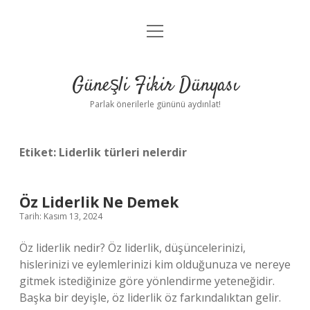
menüyü
Anasayfa
aç
Gizlilik Politikası
Güneşli Fikir Dünyası
Yasal Uyarı
Parlak önerilerle gününü aydınlat!
Hakkımızda
Etiket:
Liderlik türleri nelerdir
Öz Liderlik Ne Demek
Tarih: Kasım 13, 2024
Öz liderlik nedir? Öz liderlik, düşüncelerinizi,
hislerinizi ve eylemlerinizi kim olduğunuza ve nereye
gitmek istediğinize göre yönlendirme yeteneğidir.
Başka bir deyişle, öz liderlik öz farkındalıktan gelir.