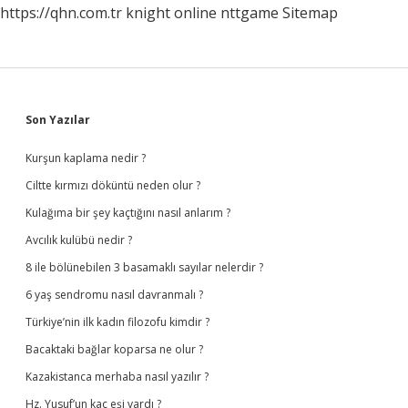
https://qhn.com.tr
knight online
nttgame
Sitemap
Sidebar
Son Yazılar
Kurşun kaplama nedir ?
Ciltte kırmızı döküntü neden olur ?
Kulağıma bir şey kaçtığını nasıl anlarım ?
Avcılık kulübü nedir ?
8 ile bölünebilen 3 basamaklı sayılar nelerdir ?
6 yaş sendromu nasıl davranmalı ?
Türkiye’nin ilk kadın filozofu kimdir ?
Bacaktaki bağlar koparsa ne olur ?
Kazakistanca merhaba nasıl yazılır ?
Hz. Yusuf’un kaç eşi vardı ?