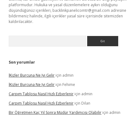
platformudur. Hukuka ve yasal düzenlemelere aykırı olduğunu
düşündüğünüz içerikleri,
backlinkpanelicomtr@gmail.com
adresine
bildirmeniz halinde, ilgili içerikler yasal süre içerisinde sitemizden
kaldırılacaktır.
Arama
Son yorumlar
İKizler Burcuna Ne Iyi Gelir
için
admin
İKizler Burcuna Ne Iyi Gelir
için
Fehime
Çarpım Tablosu Nasıl Hızlı Ezberlenir
için
admin
Çarpım Tablosu Nasıl Hızlı Ezberlenir
için
Dilan
Bir Öğretmen Kaç Yıl Sonra Müdür Yardımcısı Olabilir
için
admin