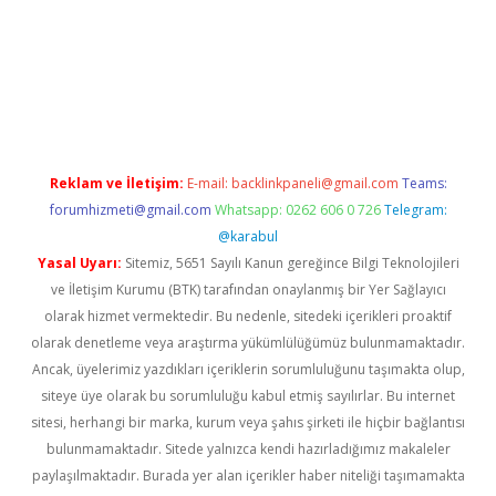
w.betexper.xyz/
betci.co
betci giriş
hiltonbet güncel giriş
Reklam ve İletişim:
E-mail:
backlinkpaneli@gmail.com
Teams:
forumhizmeti@gmail.com
Whatsapp: 0262 606 0 726
Telegram:
@karabul
Yasal Uyarı:
Sitemiz, 5651 Sayılı Kanun gereğince Bilgi Teknolojileri
ve İletişim Kurumu (BTK) tarafından onaylanmış bir Yer Sağlayıcı
olarak hizmet vermektedir. Bu nedenle, sitedeki içerikleri proaktif
olarak denetleme veya araştırma yükümlülüğümüz bulunmamaktadır.
Ancak, üyelerimiz yazdıkları içeriklerin sorumluluğunu taşımakta olup,
siteye üye olarak bu sorumluluğu kabul etmiş sayılırlar. Bu internet
sitesi, herhangi bir marka, kurum veya şahıs şirketi ile hiçbir bağlantısı
bulunmamaktadır. Sitede yalnızca kendi hazırladığımız makaleler
paylaşılmaktadır. Burada yer alan içerikler haber niteliği taşımamakta