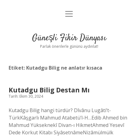
menüyü
Anasayfa
aç
Gizlilik Politikası
Güneşli Fikir Dünyası
Yasal Uyarı
Parlak önerilerle gününü aydınlat!
Hakkımızda
Etiket:
Kutadgu Bilig ne anlatır kısaca
Kutadgu Bilig Destan Mı
Tarih: Ekim 30, 2024
Kutadgu Bilig hangi türdür? Dîvânu Lugâti’t-
TürkKâşgarlı Mahmud Atabetü’l-H…Edib Ahmed bin
Mahmud Yükseknekî Divan-ı HikmetAhmed Yesevî
Dede Korkut Kitabı SiyâsetnâmeNizâmülmülk