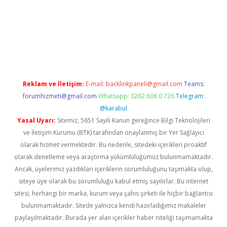
w.betexper.xyz/
betci.co
betci giriş
hiltonbet güncel giriş
Reklam ve İletişim:
E-mail:
backlinkpaneli@gmail.com
Teams:
forumhizmeti@gmail.com
Whatsapp: 0262 606 0 726
Telegram:
@karabul
Yasal Uyarı:
Sitemiz, 5651 Sayılı Kanun gereğince Bilgi Teknolojileri
ve İletişim Kurumu (BTK) tarafından onaylanmış bir Yer Sağlayıcı
olarak hizmet vermektedir. Bu nedenle, sitedeki içerikleri proaktif
olarak denetleme veya araştırma yükümlülüğümüz bulunmamaktadır.
Ancak, üyelerimiz yazdıkları içeriklerin sorumluluğunu taşımakta olup,
siteye üye olarak bu sorumluluğu kabul etmiş sayılırlar. Bu internet
sitesi, herhangi bir marka, kurum veya şahıs şirketi ile hiçbir bağlantısı
bulunmamaktadır. Sitede yalnızca kendi hazırladığımız makaleler
paylaşılmaktadır. Burada yer alan içerikler haber niteliği taşımamakta