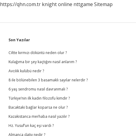
https://qhn.com.tr
knight online
nttgame
Sitemap
Sidebar
Son Yazılar
Ciltte kırmızı döküntü neden olur ?
Kulağıma bir şey kaçtığını nasıl anlarım ?
Avcılık kulübü nedir ?
8 ile bölünebilen 3 basamaklı sayılar nelerdir ?
6 yaş sendromu nasıl davranmalı ?
Türkiye’nin ilk kadın filozofu kimdir ?
Bacaktaki bağlar koparsa ne olur ?
Kazakistanca merhaba nasıl yazılır ?
Hz. Yusuf’un kaç eşi vardı ?
Almanca dativ nedir ?