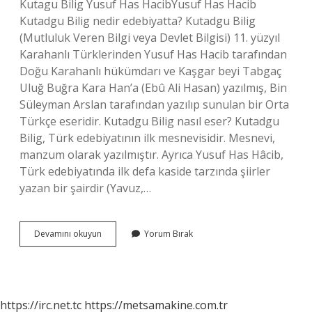
Kutagu Bilig Yusuf Has HacibYusuf Has Hacib
Kutadgu Bilig nedir edebiyatta? Kutadgu Bilig
(Mutluluk Veren Bilgi veya Devlet Bilgisi) 11. yüzyıl
Karahanlı Türklerinden Yusuf Has Hacib tarafından
Doğu Karahanlı hükümdarı ve Kaşgar beyi Tabgaç
Uluğ Buğra Kara Han’a (Ebû Ali Hasan) yazılmış, Bin
Süleyman Arslan tarafından yazılıp sunulan bir Orta
Türkçe eseridir. Kutadgu Bilig nasıl eser? Kutadgu
Bilig, Türk edebiyatının ilk mesnevisidir. Mesnevi,
manzum olarak yazılmıştır. Ayrıca Yusuf Has Hâcib,
Türk edebiyatında ilk defa kaside tarzında şiirler
yazan bir şairdir (Yavuz,…
Kutadgu
Devamını okuyun
Yorum Bırak
Bilig
Destan
Mı
https://irc.net.tc
https://metsamakine.com.tr