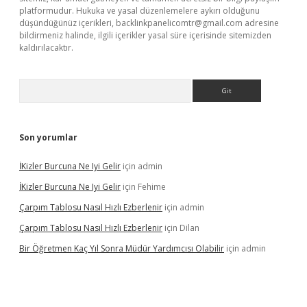
platformudur. Hukuka ve yasal düzenlemelere aykırı olduğunu
düşündüğünüz içerikleri,
backlinkpanelicomtr@gmail.com
adresine
bildirmeniz halinde, ilgili içerikler yasal süre içerisinde sitemizden
kaldırılacaktır.
Arama
Son yorumlar
İKizler Burcuna Ne Iyi Gelir
için
admin
İKizler Burcuna Ne Iyi Gelir
için
Fehime
Çarpım Tablosu Nasıl Hızlı Ezberlenir
için
admin
Çarpım Tablosu Nasıl Hızlı Ezberlenir
için
Dilan
Bir Öğretmen Kaç Yıl Sonra Müdür Yardımcısı Olabilir
için
admin