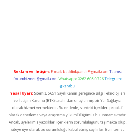
w.betexper.xyz/
betci.co
betci giriş
hiltonbet güncel giriş
Reklam ve İletişim:
E-mail:
backlinkpaneli@gmail.com
Teams:
forumhizmeti@gmail.com
Whatsapp: 0262 606 0 726
Telegram:
@karabul
Yasal Uyarı:
Sitemiz, 5651 Sayılı Kanun gereğince Bilgi Teknolojileri
ve İletişim Kurumu (BTK) tarafından onaylanmış bir Yer Sağlayıcı
olarak hizmet vermektedir. Bu nedenle, sitedeki içerikleri proaktif
olarak denetleme veya araştırma yükümlülüğümüz bulunmamaktadır.
Ancak, üyelerimiz yazdıkları içeriklerin sorumluluğunu taşımakta olup,
siteye üye olarak bu sorumluluğu kabul etmiş sayılırlar. Bu internet