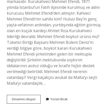
markasıdır. Kurukahveci Mehmet Efendi, 1871
yılında İstanbul’un Fatih ilçesinde kurulmuş ve adını
kurucusu Mehmet Efendi’den almıştır. Kahveci
Mehmet Efendi’nin sahibi kim? Hulusi Bey’in genç
yaşta vefatının ardından, yurtdışında eğitim görmüş
olan en küçük kardeşi Ahmet Rıza Kurukahveci
liderliği devraldı. Mehmet Efendi boykot ürünü mü?
Tüketici Birliği Başkanı Mehmet Bülent Deniz’in
verdiği bilgiye göre, boykot kararı Kurukahveci
Mehmet Efendi şirketinden gelen bir mektupla
değiştirildi. Şirketin mektubunda soykırım
iddialarının asılsız olduğu ve İsrail’e hiçbir destek
verilmediği belirtildi. Mehmet Efendi nerenin
vatandaşı? Vergi kaçakçısı avukat da Malta’yı seçti:
Malta’yı vatandaşlık…
Mehmet
Devamını okuyun
Yorum Bırak
Efendi
Türk