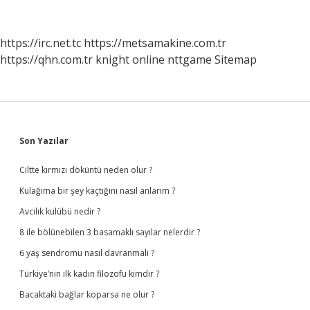
Kahvesi
Kimin
Mali
https://irc.net.tc
https://metsamakine.com.tr
https://qhn.com.tr
knight online
nttgame
Sitemap
Sidebar
Son Yazılar
Ciltte kırmızı döküntü neden olur ?
Kulağıma bir şey kaçtığını nasıl anlarım ?
Avcılık kulübü nedir ?
8 ile bölünebilen 3 basamaklı sayılar nelerdir ?
6 yaş sendromu nasıl davranmalı ?
Türkiye’nin ilk kadın filozofu kimdir ?
Bacaktaki bağlar koparsa ne olur ?