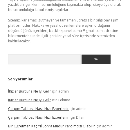
yazdıkları içeriklerin sorumluluğunu taşımakta olup, siteye üye olarak
bu sorumluluğu kabul etmiş sayılırlar.
Sitemiz, kar amacı gütmeyen ve tamamen ücretsiz bir bilgi paylaşım
platformudur. Hukuka ve yasal düzenlemelere aykırı olduğunu
düşündüğünüz içerikleri,
backlinkpanelicomtr@gmail.com
adresine
bildirmeniz halinde, ilgili içerikler yasal süre içerisinde sitemizden
kaldırılacaktır.
Arama
Son yorumlar
İKizler Burcuna Ne Iyi Gelir
için
admin
İKizler Burcuna Ne Iyi Gelir
için
Fehime
Çarpım Tablosu Nasıl Hızlı Ezberlenir
için
admin
Çarpım Tablosu Nasıl Hızlı Ezberlenir
için
Dilan
Bir Öğretmen Kaç Yıl Sonra Müdür Yardımcısı Olabilir
için
admin