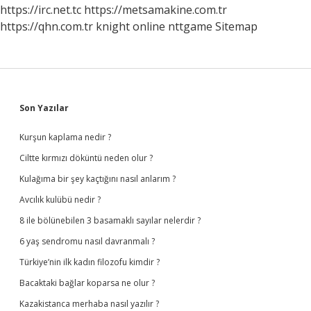
https://irc.net.tc
https://metsamakine.com.tr
https://qhn.com.tr
knight online
nttgame
Sitemap
Sidebar
Son Yazılar
Kurşun kaplama nedir ?
Ciltte kırmızı döküntü neden olur ?
Kulağıma bir şey kaçtığını nasıl anlarım ?
Avcılık kulübü nedir ?
8 ile bölünebilen 3 basamaklı sayılar nelerdir ?
6 yaş sendromu nasıl davranmalı ?
Türkiye’nin ilk kadın filozofu kimdir ?
Bacaktaki bağlar koparsa ne olur ?
Kazakistanca merhaba nasıl yazılır ?