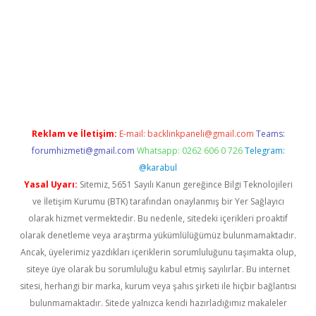
w.betexper.xyz/
betci.co
betci giriş
hiltonbet güncel giriş
Reklam ve İletişim:
E-mail:
backlinkpaneli@gmail.com
Teams:
forumhizmeti@gmail.com
Whatsapp: 0262 606 0 726
Telegram:
@karabul
Yasal Uyarı:
Sitemiz, 5651 Sayılı Kanun gereğince Bilgi Teknolojileri
ve İletişim Kurumu (BTK) tarafından onaylanmış bir Yer Sağlayıcı
olarak hizmet vermektedir. Bu nedenle, sitedeki içerikleri proaktif
olarak denetleme veya araştırma yükümlülüğümüz bulunmamaktadır.
Ancak, üyelerimiz yazdıkları içeriklerin sorumluluğunu taşımakta olup,
siteye üye olarak bu sorumluluğu kabul etmiş sayılırlar. Bu internet
sitesi, herhangi bir marka, kurum veya şahıs şirketi ile hiçbir bağlantısı
bulunmamaktadır. Sitede yalnızca kendi hazırladığımız makaleler