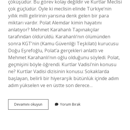
çöküşüdür. Bu görev kolay değildir ve Kurtlar Meclisi
çok güçlüdür. Öyle ki meclisin elinde Türkiye’nin
yıllık milli gelirinin yarısına denk gelen bir para
miktarı vardır. Polat Alemdar kimin hayatını
anlatıyor? Mehmet Karahanlı Tapınakçılar
tarafından öldürüldü. Karahanlı’nın ölümünden
sonra KGT’nin (Kamu Güvenliği Teşkilatı) kurucusu
Doğu Eşrefoğlu, Polat’a gerçekleri anlattı ve
Mehmet Karahanlı’nın oğlu olduğunu söyledi. Polat,
geçmişini böyle öğrendi. Kurtlar Vadisi’nin konusu
ne? Kurtlar Vadisi dizisinin konusu: Sokaklarda
başlayan, belirli bir hiyerarşik bütünlük içinde adım
adım yükselen ve en üstte son derece…
Kurtlar
Devamını okuyun
Yorum Bırak
Vadisi
Aslında
Neyi
Anlatıyor