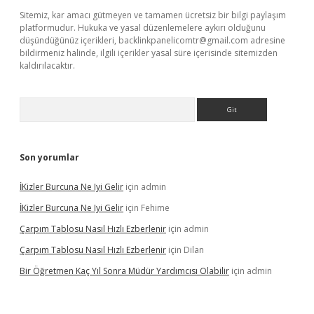
Sitemiz, kar amacı gütmeyen ve tamamen ücretsiz bir bilgi paylaşım
platformudur. Hukuka ve yasal düzenlemelere aykırı olduğunu
düşündüğünüz içerikleri,
backlinkpanelicomtr@gmail.com
adresine
bildirmeniz halinde, ilgili içerikler yasal süre içerisinde sitemizden
kaldırılacaktır.
Arama
Son yorumlar
İKizler Burcuna Ne Iyi Gelir
için
admin
İKizler Burcuna Ne Iyi Gelir
için
Fehime
Çarpım Tablosu Nasıl Hızlı Ezberlenir
için
admin
Çarpım Tablosu Nasıl Hızlı Ezberlenir
için
Dilan
Bir Öğretmen Kaç Yıl Sonra Müdür Yardımcısı Olabilir
için
admin