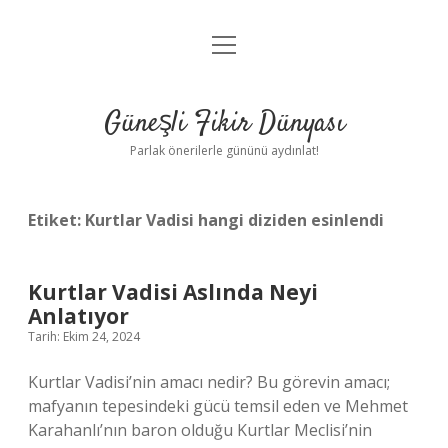
menüyü
Anasayfa
aç
Gizlilik Politikası
Güneşli Fikir Dünyası
Yasal Uyarı
Parlak önerilerle gününü aydınlat!
Hakkımızda
Etiket:
Kurtlar Vadisi hangi diziden esinlendi
Kurtlar Vadisi Aslında Neyi
Anlatıyor
Tarih: Ekim 24, 2024
Kurtlar Vadisi’nin amacı nedir? Bu görevin amacı;
mafyanın tepesindeki gücü temsil eden ve Mehmet
Karahanlı’nın baron olduğu Kurtlar Meclisi’nin