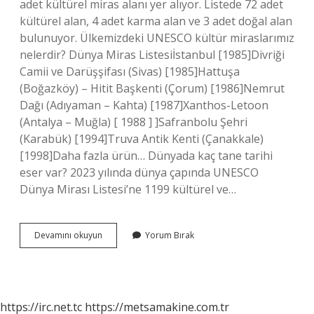
adet kültürel miras alanı yer alıyor. Listede 72 adet
kültürel alan, 4 adet karma alan ve 3 adet doğal alan
bulunuyor. Ülkemizdeki UNESCO kültür miraslarımız
nelerdir? Dünya Miras Listesiİstanbul [1985]Divriği
Camii ve Darüşşifası (Sivas) [1985]Hattuşa
(Boğazköy) – Hitit Başkenti (Çorum) [1986]Nemrut
Dağı (Adıyaman – Kahta) [1987]Xanthos-Letoon
(Antalya – Muğla) [ 1988 ] ]Safranbolu Şehri
(Karabük) [1994]Truva Antik Kenti (Çanakkale)
[1998]Daha fazla ürün… Dünyada kaç tane tarihi
eser var? 2023 yılında dünya çapında UNESCO
Dünya Mirası Listesi’ne 1199 kültürel ve…
Türkiyeden
Devamını okuyun
Yorum Bırak
Unesco
Dünya
Kültür
Mirası
Listesinde
https://irc.net.tc
https://metsamakine.com.tr
Kaç