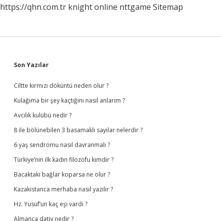
https://qhn.com.tr
knight online
nttgame
Sitemap
Tane
Eser
Var
Sidebar
Son Yazılar
Ciltte kırmızı döküntü neden olur ?
Kulağıma bir şey kaçtığını nasıl anlarım ?
Avcılık kulübü nedir ?
8 ile bölünebilen 3 basamaklı sayılar nelerdir ?
6 yaş sendromu nasıl davranmalı ?
Türkiye’nin ilk kadın filozofu kimdir ?
Bacaktaki bağlar koparsa ne olur ?
Kazakistanca merhaba nasıl yazılır ?
Hz. Yusuf’un kaç eşi vardı ?
Almanca dativ nedir ?