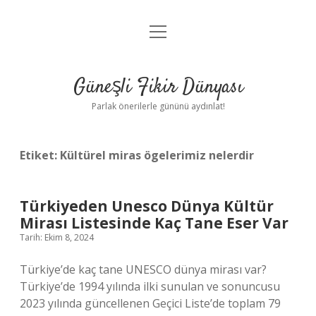
menüyü
Anasayfa
aç
Gizlilik Politikası
Güneşli Fikir Dünyası
Yasal Uyarı
Parlak önerilerle gününü aydınlat!
Hakkımızda
Etiket:
Kültürel miras ögelerimiz nelerdir
Türkiyeden Unesco Dünya Kültür
Mirası Listesinde Kaç Tane Eser Var
Tarih: Ekim 8, 2024
Türkiye’de kaç tane UNESCO dünya mirası var?
Türkiye’de 1994 yılında ilki sunulan ve sonuncusu
2023 yılında güncellenen Geçici Liste’de toplam 79