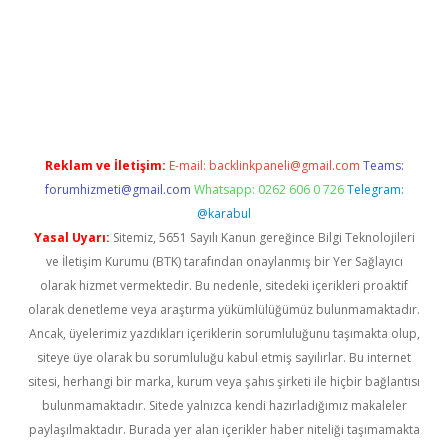
w.betexper.xyz/
betci.co
betci giriş
hiltonbet güncel giriş
Reklam ve İletişim:
E-mail:
backlinkpaneli@gmail.com
Teams:
forumhizmeti@gmail.com
Whatsapp: 0262 606 0 726
Telegram:
@karabul
Yasal Uyarı:
Sitemiz, 5651 Sayılı Kanun gereğince Bilgi Teknolojileri
ve İletişim Kurumu (BTK) tarafından onaylanmış bir Yer Sağlayıcı
olarak hizmet vermektedir. Bu nedenle, sitedeki içerikleri proaktif
olarak denetleme veya araştırma yükümlülüğümüz bulunmamaktadır.
Ancak, üyelerimiz yazdıkları içeriklerin sorumluluğunu taşımakta olup,
siteye üye olarak bu sorumluluğu kabul etmiş sayılırlar. Bu internet
sitesi, herhangi bir marka, kurum veya şahıs şirketi ile hiçbir bağlantısı
bulunmamaktadır. Sitede yalnızca kendi hazırladığımız makaleler
paylaşılmaktadır. Burada yer alan içerikler haber niteliği taşımamakta