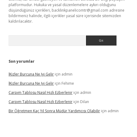
platformudur. Hukuka ve yasal düzenlemelere aykırı olduğunu
düşündüğünüz içerikleri,
backlinkpanelicomtr@gmail.com
adresine
bildirmeniz halinde, ilgili içerikler yasal süre içerisinde sitemizden
kaldırılacaktır.
Arama
Son yorumlar
İKizler Burcuna Ne Iyi Gelir
için
admin
İKizler Burcuna Ne Iyi Gelir
için
Fehime
Çarpım Tablosu Nasıl Hızlı Ezberlenir
için
admin
Çarpım Tablosu Nasıl Hızlı Ezberlenir
için
Dilan
Bir Öğretmen Kaç Yıl Sonra Müdür Yardımcısı Olabilir
için
admin