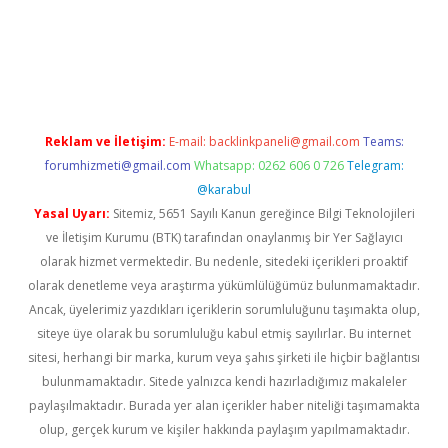
w.betexper.xyz/
betci.co
betci giriş
hiltonbet güncel giriş
Reklam ve İletişim:
E-mail:
backlinkpaneli@gmail.com
Teams:
forumhizmeti@gmail.com
Whatsapp: 0262 606 0 726
Telegram:
@karabul
Yasal Uyarı:
Sitemiz, 5651 Sayılı Kanun gereğince Bilgi Teknolojileri
ve İletişim Kurumu (BTK) tarafından onaylanmış bir Yer Sağlayıcı
olarak hizmet vermektedir. Bu nedenle, sitedeki içerikleri proaktif
olarak denetleme veya araştırma yükümlülüğümüz bulunmamaktadır.
Ancak, üyelerimiz yazdıkları içeriklerin sorumluluğunu taşımakta olup,
siteye üye olarak bu sorumluluğu kabul etmiş sayılırlar. Bu internet
sitesi, herhangi bir marka, kurum veya şahıs şirketi ile hiçbir bağlantısı
bulunmamaktadır. Sitede yalnızca kendi hazırladığımız makaleler
paylaşılmaktadır. Burada yer alan içerikler haber niteliği taşımamakta
olup, gerçek kurum ve kişiler hakkında paylaşım yapılmamaktadır.