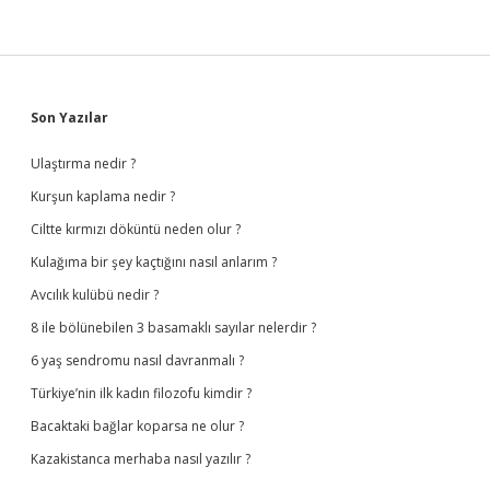
Sidebar
Son Yazılar
Ulaştırma nedir ?
Kurşun kaplama nedir ?
Ciltte kırmızı döküntü neden olur ?
Kulağıma bir şey kaçtığını nasıl anlarım ?
Avcılık kulübü nedir ?
8 ile bölünebilen 3 basamaklı sayılar nelerdir ?
6 yaş sendromu nasıl davranmalı ?
Türkiye’nin ilk kadın filozofu kimdir ?
Bacaktaki bağlar koparsa ne olur ?
Kazakistanca merhaba nasıl yazılır ?