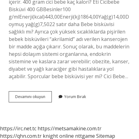
içerir. 400 gram cici bebe kaç kalori? Eti Cicibebe
Bisküvi 400 GBBesinler100
g/mlEnerji(kcal)443,00Enerji(kj)1864,00Yağ(g)14,00D
oymuş yağ(g)7,5022 satır daha Bebe bisküvisi
sağlıklı mı? Ayrıca çok yüksek sıcaklıklarda pişirilen
bebek bisküvileri “akrilamid” adı verilen kanserojen
bir madde açığa çıkarır. Sonuç olarak, bu maddelerin
hepsi dolaşım sistemi organlarına, endokrin
sistemine ve kaslara zarar verebilir; obezite, kanser,
diyabet ve yağlı karaciğer gibi hastalıklara yol
açabilir. Sporcular bebe bisküvisi yer mi? Cici Bebe…
1
Devamını okuyun
Yorum Bırak
Adet
Cici
Bebe
Kaç
Kalori
https://irc.net.tc
https://metsamakine.com.tr
https://qhn.com.tr
knight online
nttgame
Sitemap