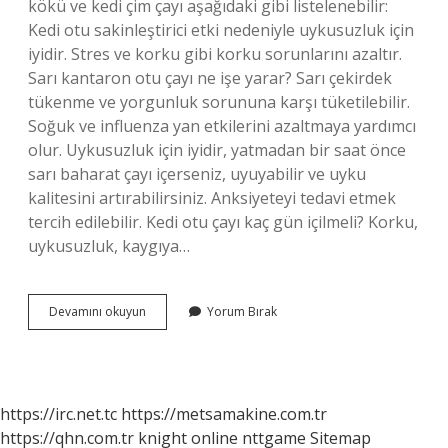
kökü ve kedi çim çayı aşağıdaki gibi listelenebilir:
Kedi otu sakinleştirici etki nedeniyle uykusuzluk için
iyidir. Stres ve korku gibi korku sorunlarını azaltır.
Sarı kantaron otu çayı ne işe yarar? Sarı çekirdek
tükenme ve yorgunluk sorununa karşı tüketilebilir.
Soğuk ve influenza yan etkilerini azaltmaya yardımcı
olur. Uykusuzluk için iyidir, yatmadan bir saat önce
sarı baharat çayı içerseniz, uyuyabilir ve uyku
kalitesini artırabilirsiniz. Anksiyeteyi tedavi etmek
tercih edilebilir. Kedi otu çayı kaç gün içilmeli? Korku,
uykusuzluk, kaygıya…
Sarı
Devamını okuyun
Yorum Bırak
Kantaron
Kedi
Otu
Çayı
Ne
https://irc.net.tc
https://metsamakine.com.tr
Işe
https://qhn.com.tr
knight online
nttgame
Sitemap
Yarar