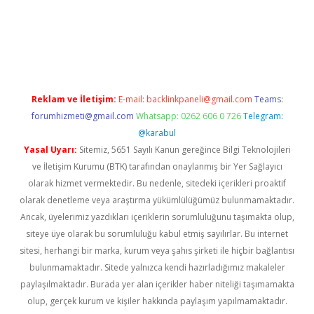
w.betexper.xyz/
betci.co
betci giriş
hiltonbet güncel giriş
Reklam ve İletişim:
E-mail:
backlinkpaneli@gmail.com
Teams:
forumhizmeti@gmail.com
Whatsapp: 0262 606 0 726
Telegram:
@karabul
Yasal Uyarı:
Sitemiz, 5651 Sayılı Kanun gereğince Bilgi Teknolojileri
ve İletişim Kurumu (BTK) tarafından onaylanmış bir Yer Sağlayıcı
olarak hizmet vermektedir. Bu nedenle, sitedeki içerikleri proaktif
olarak denetleme veya araştırma yükümlülüğümüz bulunmamaktadır.
Ancak, üyelerimiz yazdıkları içeriklerin sorumluluğunu taşımakta olup,
siteye üye olarak bu sorumluluğu kabul etmiş sayılırlar. Bu internet
sitesi, herhangi bir marka, kurum veya şahıs şirketi ile hiçbir bağlantısı
bulunmamaktadır. Sitede yalnızca kendi hazırladığımız makaleler
paylaşılmaktadır. Burada yer alan içerikler haber niteliği taşımamakta
olup, gerçek kurum ve kişiler hakkında paylaşım yapılmamaktadır.