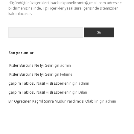
düşündüğünüz içerikleri,
backlinkpanelicomtr@gmail.com
adresine
bildirmeniz halinde, ilgili içerikler yasal süre içerisinde sitemizden
kaldırılacaktır.
Arama
Son yorumlar
İKizler Burcuna Ne Iyi Gelir
için
admin
İKizler Burcuna Ne Iyi Gelir
için
Fehime
Çarpım Tablosu Nasıl Hızlı Ezberlenir
için
admin
Çarpım Tablosu Nasıl Hızlı Ezberlenir
için
Dilan
Bir Öğretmen Kaç Yıl Sonra Müdür Yardımcısı Olabilir
için
admin