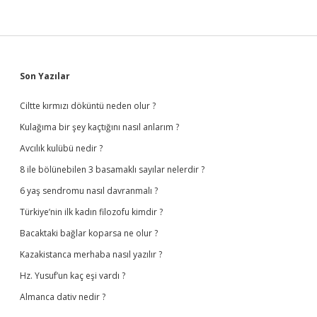
Sidebar
Son Yazılar
Ciltte kırmızı döküntü neden olur ?
Kulağıma bir şey kaçtığını nasıl anlarım ?
Avcılık kulübü nedir ?
8 ile bölünebilen 3 basamaklı sayılar nelerdir ?
6 yaş sendromu nasıl davranmalı ?
Türkiye’nin ilk kadın filozofu kimdir ?
Bacaktaki bağlar koparsa ne olur ?
Kazakistanca merhaba nasıl yazılır ?
Hz. Yusuf’un kaç eşi vardı ?
Almanca dativ nedir ?