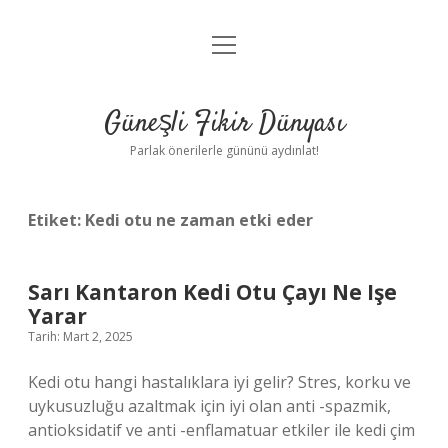
menüyü
Anasayfa
aç
Gizlilik Politikası
Güneşli Fikir Dünyası
Yasal Uyarı
Parlak önerilerle gününü aydınlat!
Hakkımızda
Etiket:
Kedi otu ne zaman etki eder
Sarı Kantaron Kedi Otu Çayı Ne Işe
Yarar
Tarih: Mart 2, 2025
Kedi otu hangi hastalıklara iyi gelir? Stres, korku ve
uykusuzluğu azaltmak için iyi olan anti -spazmik,
antioksidatif ve anti -enflamatuar etkiler ile kedi çim