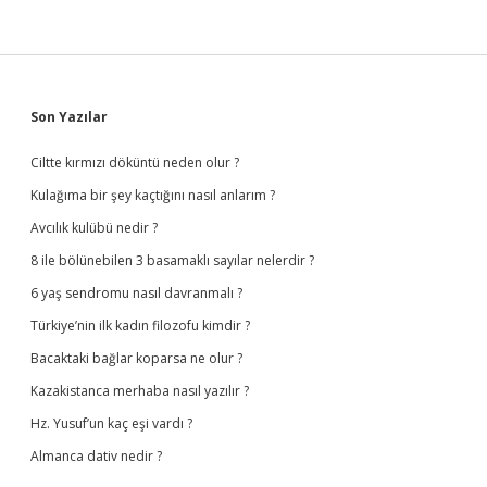
Sidebar
Son Yazılar
Ciltte kırmızı döküntü neden olur ?
Kulağıma bir şey kaçtığını nasıl anlarım ?
Avcılık kulübü nedir ?
8 ile bölünebilen 3 basamaklı sayılar nelerdir ?
6 yaş sendromu nasıl davranmalı ?
Türkiye’nin ilk kadın filozofu kimdir ?
Bacaktaki bağlar koparsa ne olur ?
Kazakistanca merhaba nasıl yazılır ?
Hz. Yusuf’un kaç eşi vardı ?
Almanca dativ nedir ?