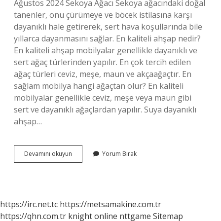
Ağustos 2024 Sekoya Ağacı Sekoya ağacındaki doğal
tanenler, onu çürümeye ve böcek istilasına karşı
dayanıklı hale getirerek, sert hava koşullarında bile
yıllarca dayanmasını sağlar. En kaliteli ahşap nedir?
En kaliteli ahşap mobilyalar genellikle dayanıklı ve
sert ağaç türlerinden yapılır. En çok tercih edilen
ağaç türleri ceviz, meşe, maun ve akçaağaçtır. En
sağlam mobilya hangi ağaçtan olur? En kaliteli
mobilyalar genellikle ceviz, meşe veya maun gibi
sert ve dayanıklı ağaçlardan yapılır. Suya dayanıklı
ahşap…
Hangi
Devamını okuyun
Yorum Bırak
Ahşap
Daha
Dayanıklı
https://irc.net.tc
https://metsamakine.com.tr
https://qhn.com.tr
knight online
nttgame
Sitemap