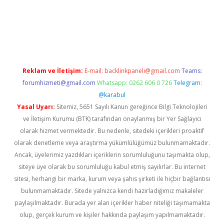
w.betexper.xyz/
betci.co
betci giriş
hiltonbet güncel giriş
Reklam ve İletişim:
E-mail:
backlinkpaneli@gmail.com
Teams:
forumhizmeti@gmail.com
Whatsapp: 0262 606 0 726
Telegram:
@karabul
Yasal Uyarı:
Sitemiz, 5651 Sayılı Kanun gereğince Bilgi Teknolojileri
ve İletişim Kurumu (BTK) tarafından onaylanmış bir Yer Sağlayıcı
olarak hizmet vermektedir. Bu nedenle, sitedeki içerikleri proaktif
olarak denetleme veya araştırma yükümlülüğümüz bulunmamaktadır.
Ancak, üyelerimiz yazdıkları içeriklerin sorumluluğunu taşımakta olup,
siteye üye olarak bu sorumluluğu kabul etmiş sayılırlar. Bu internet
sitesi, herhangi bir marka, kurum veya şahıs şirketi ile hiçbir bağlantısı
bulunmamaktadır. Sitede yalnızca kendi hazırladığımız makaleler
paylaşılmaktadır. Burada yer alan içerikler haber niteliği taşımamakta
olup, gerçek kurum ve kişiler hakkında paylaşım yapılmamaktadır.