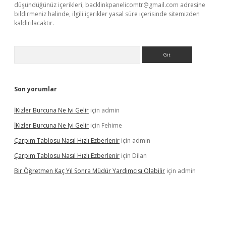
düşündüğünüz içerikleri,
backlinkpanelicomtr@gmail.com
adresine
bildirmeniz halinde, ilgili içerikler yasal süre içerisinde sitemizden
kaldırılacaktır.
Arama
Son yorumlar
İKizler Burcuna Ne Iyi Gelir
için
admin
İKizler Burcuna Ne Iyi Gelir
için
Fehime
Çarpım Tablosu Nasıl Hızlı Ezberlenir
için
admin
Çarpım Tablosu Nasıl Hızlı Ezberlenir
için
Dilan
Bir Öğretmen Kaç Yıl Sonra Müdür Yardımcısı Olabilir
için
admin