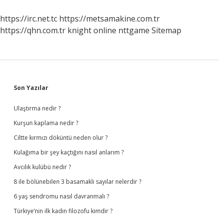
Devredilir
Mi
https://irc.net.tc
https://metsamakine.com.tr
https://qhn.com.tr
knight online
nttgame
Sitemap
Sidebar
Son Yazılar
Ulaştırma nedir ?
Kurşun kaplama nedir ?
Ciltte kırmızı döküntü neden olur ?
Kulağıma bir şey kaçtığını nasıl anlarım ?
Avcılık kulübü nedir ?
8 ile bölünebilen 3 basamaklı sayılar nelerdir ?
6 yaş sendromu nasıl davranmalı ?
Türkiye’nin ilk kadın filozofu kimdir ?