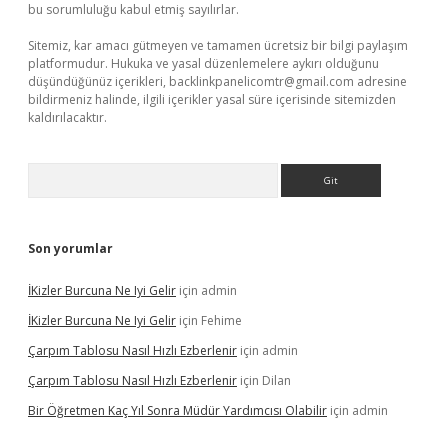
bu sorumluluğu kabul etmiş sayılırlar.
Sitemiz, kar amacı gütmeyen ve tamamen ücretsiz bir bilgi paylaşım
platformudur. Hukuka ve yasal düzenlemelere aykırı olduğunu
düşündüğünüz içerikleri,
backlinkpanelicomtr@gmail.com
adresine
bildirmeniz halinde, ilgili içerikler yasal süre içerisinde sitemizden
kaldırılacaktır.
Arama
Son yorumlar
İKizler Burcuna Ne Iyi Gelir
için
admin
İKizler Burcuna Ne Iyi Gelir
için
Fehime
Çarpım Tablosu Nasıl Hızlı Ezberlenir
için
admin
Çarpım Tablosu Nasıl Hızlı Ezberlenir
için
Dilan
Bir Öğretmen Kaç Yıl Sonra Müdür Yardımcısı Olabilir
için
admin