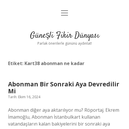
menüyü
Anasayfa
aç
Gizlilik Politikası
Güneşli Fikir Dünyası
Yasal Uyarı
Parlak önerilerle gününü aydınlat!
Hakkımızda
Etiket:
Kart38 abonman ne kadar
Abonman Bir Sonraki Aya Devredilir
Mi
Tarih: Ekim 16, 2024
Abonman diğer aya aktarılıyor mu? Röportaj. Ekrem
İmamoğlu, Abonman İstanbulkart kullanan
vatandaşların kalan bakiyelerini bir sonraki aya