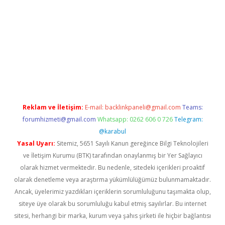
w.betexper.xyz/
betci.co
betci giriş
hiltonbet güncel giriş
Reklam ve İletişim:
E-mail:
backlinkpaneli@gmail.com
Teams:
forumhizmeti@gmail.com
Whatsapp: 0262 606 0 726
Telegram:
@karabul
Yasal Uyarı:
Sitemiz, 5651 Sayılı Kanun gereğince Bilgi Teknolojileri
ve İletişim Kurumu (BTK) tarafından onaylanmış bir Yer Sağlayıcı
olarak hizmet vermektedir. Bu nedenle, sitedeki içerikleri proaktif
olarak denetleme veya araştırma yükümlülüğümüz bulunmamaktadır.
Ancak, üyelerimiz yazdıkları içeriklerin sorumluluğunu taşımakta olup,
siteye üye olarak bu sorumluluğu kabul etmiş sayılırlar. Bu internet
sitesi, herhangi bir marka, kurum veya şahıs şirketi ile hiçbir bağlantısı