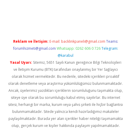
w.betexper.xyz/
betci.co
betci giriş
hiltonbet güncel giriş
Reklam ve İletişim:
E-mail:
backlinkpaneli@gmail.com
Teams:
forumhizmeti@gmail.com
Whatsapp: 0262 606 0 726
Telegram:
@karabul
Yasal Uyarı:
Sitemiz, 5651 Sayılı Kanun gereğince Bilgi Teknolojileri
ve İletişim Kurumu (BTK) tarafından onaylanmış bir Yer Sağlayıcı
olarak hizmet vermektedir. Bu nedenle, sitedeki içerikleri proaktif
olarak denetleme veya araştırma yükümlülüğümüz bulunmamaktadır.
Ancak, üyelerimiz yazdıkları içeriklerin sorumluluğunu taşımakta olup,
siteye üye olarak bu sorumluluğu kabul etmiş sayılırlar. Bu internet
sitesi, herhangi bir marka, kurum veya şahıs şirketi ile hiçbir bağlantısı
bulunmamaktadır. Sitede yalnızca kendi hazırladığımız makaleler
paylaşılmaktadır. Burada yer alan içerikler haber niteliği taşımamakta
olup, gerçek kurum ve kişiler hakkında paylaşım yapılmamaktadır.