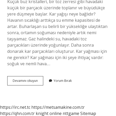
Küçük buz kristalleri, bir toz zerresi gibi havadaki
küçük bir parçacık üzerinde toplanır ve büyüdükçe
yere düşmeye başlar. Kar yağışı neye bağlıdır?
Havanın sıcaklığı arttıkça su emme kapasitesi de
artar. Buharlaşan su belirli bir yüksekliğe ulaştıktan
sonra, ortamın soğuması nedeniyle artık nemi
taşıyamaz. Gaz halindeki su, havadaki toz
parçacıkları üzerinde yoğunlaşır. Daha sonra
donarak kar parçacıkları oluşturur. Kar yağması için
ne gerekir? Kar yağması için iki şeye ihtiyaç vardır:
soğuk ve nemli hava.…
Kar
Devamını okuyun
Yorum Bırak
Hangi
Durumda
Yağar
https://irc.net.tc
https://metsamakine.com.tr
https://qhn.com.tr
knight online
nttgame
Sitemap