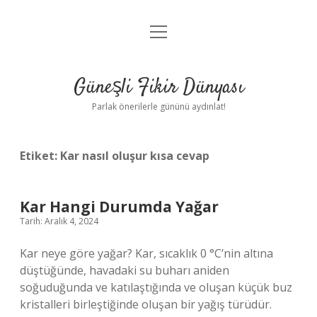
menüyü
Anasayfa
aç
Gizlilik Politikası
Güneşli Fikir Dünyası
Yasal Uyarı
Parlak önerilerle gününü aydınlat!
Hakkımızda
Etiket:
Kar nasıl oluşur kısa cevap
Kar Hangi Durumda Yağar
Tarih: Aralık 4, 2024
Kar neye göre yağar? Kar, sıcaklık 0 °C’nin altına
düştüğünde, havadaki su buharı aniden
soğuduğunda ve katılaştığında ve oluşan küçük buz
kristalleri birleştiğinde oluşan bir yağış türüdür.