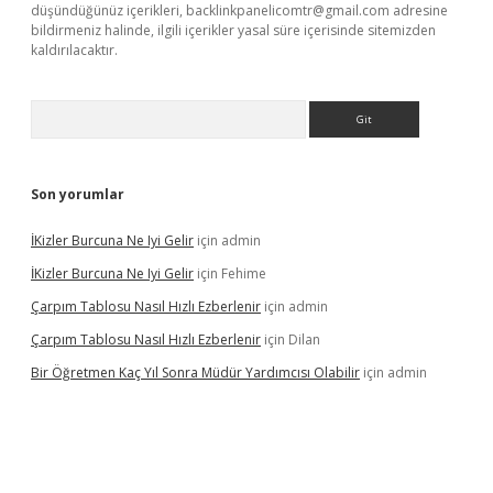
düşündüğünüz içerikleri,
backlinkpanelicomtr@gmail.com
adresine
bildirmeniz halinde, ilgili içerikler yasal süre içerisinde sitemizden
kaldırılacaktır.
Arama
Son yorumlar
İKizler Burcuna Ne Iyi Gelir
için
admin
İKizler Burcuna Ne Iyi Gelir
için
Fehime
Çarpım Tablosu Nasıl Hızlı Ezberlenir
için
admin
Çarpım Tablosu Nasıl Hızlı Ezberlenir
için
Dilan
Bir Öğretmen Kaç Yıl Sonra Müdür Yardımcısı Olabilir
için
admin