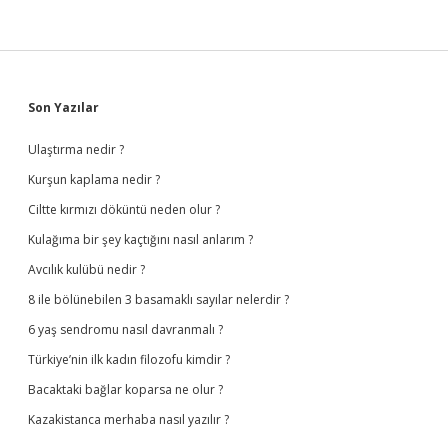
Sidebar
Son Yazılar
Ulaştırma nedir ?
Kurşun kaplama nedir ?
Ciltte kırmızı döküntü neden olur ?
Kulağıma bir şey kaçtığını nasıl anlarım ?
Avcılık kulübü nedir ?
8 ile bölünebilen 3 basamaklı sayılar nelerdir ?
6 yaş sendromu nasıl davranmalı ?
Türkiye’nin ilk kadın filozofu kimdir ?
Bacaktaki bağlar koparsa ne olur ?
Kazakistanca merhaba nasıl yazılır ?