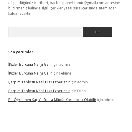
düşündüğünüz içerikleri,
backlinkpanelicomtr@gmail.com
adresine
bildirmeniz halinde, ilgili içerikler yasal süre içerisinde sitemizden
kaldırılacaktır.
Arama
Son yorumlar
İKizler Burcuna Ne Iyi Gelir
için
admin
İKizler Burcuna Ne Iyi Gelir
için
Fehime
Çarpım Tablosu Nasıl Hızlı Ezberlenir
için
admin
Çarpım Tablosu Nasıl Hızlı Ezberlenir
için
Dilan
Bir Öğretmen Kaç Yıl Sonra Müdür Yardımcısı Olabilir
için
admin