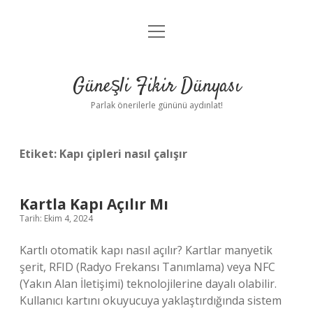
menüyü
Anasayfa
aç
Gizlilik Politikası
Güneşli Fikir Dünyası
Yasal Uyarı
Parlak önerilerle gününü aydınlat!
Hakkımızda
Etiket:
Kapı çipleri nasıl çalışır
Kartla Kapı Açılır Mı
Tarih: Ekim 4, 2024
Kartlı otomatik kapı nasıl açılır? Kartlar manyetik
şerit, RFID (Radyo Frekansı Tanımlama) veya NFC
(Yakın Alan İletişimi) teknolojilerine dayalı olabilir.
Kullanıcı kartını okuyucuya yaklaştırdığında sistem