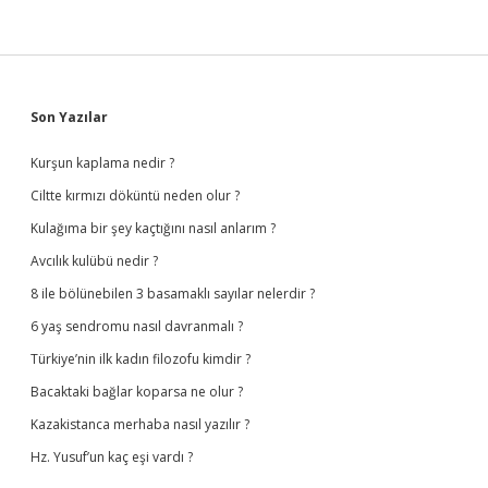
Sidebar
Son Yazılar
Kurşun kaplama nedir ?
Ciltte kırmızı döküntü neden olur ?
Kulağıma bir şey kaçtığını nasıl anlarım ?
Avcılık kulübü nedir ?
8 ile bölünebilen 3 basamaklı sayılar nelerdir ?
6 yaş sendromu nasıl davranmalı ?
Türkiye’nin ilk kadın filozofu kimdir ?
Bacaktaki bağlar koparsa ne olur ?
Kazakistanca merhaba nasıl yazılır ?
Hz. Yusuf’un kaç eşi vardı ?