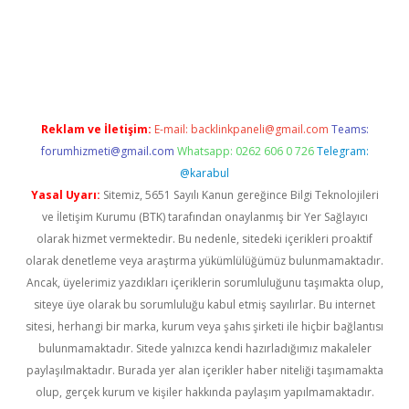
w.betexper.xyz/
betci.co
betci giriş
hiltonbet güncel giriş
Reklam ve İletişim:
E-mail:
backlinkpaneli@gmail.com
Teams:
forumhizmeti@gmail.com
Whatsapp: 0262 606 0 726
Telegram:
@karabul
Yasal Uyarı:
Sitemiz, 5651 Sayılı Kanun gereğince Bilgi Teknolojileri
ve İletişim Kurumu (BTK) tarafından onaylanmış bir Yer Sağlayıcı
olarak hizmet vermektedir. Bu nedenle, sitedeki içerikleri proaktif
olarak denetleme veya araştırma yükümlülüğümüz bulunmamaktadır.
Ancak, üyelerimiz yazdıkları içeriklerin sorumluluğunu taşımakta olup,
siteye üye olarak bu sorumluluğu kabul etmiş sayılırlar. Bu internet
sitesi, herhangi bir marka, kurum veya şahıs şirketi ile hiçbir bağlantısı
bulunmamaktadır. Sitede yalnızca kendi hazırladığımız makaleler
paylaşılmaktadır. Burada yer alan içerikler haber niteliği taşımamakta
olup, gerçek kurum ve kişiler hakkında paylaşım yapılmamaktadır.