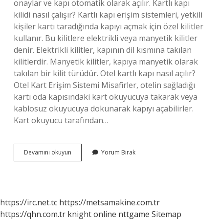
onaylar ve kapı otomatik olarak açılır. Kartlı kapı
kilidi nasıl çalışır? Kartlı kapı erişim sistemleri, yetkili
kişiler kartı taradığında kapıyı açmak için özel kilitler
kullanır. Bu kilitlere elektrikli veya manyetik kilitler
denir. Elektrikli kilitler, kapının dil kısmına takılan
kilitlerdir. Manyetik kilitler, kapıya manyetik olarak
takılan bir kilit türüdür. Otel kartlı kapı nasıl açılır?
Otel Kart Erişim Sistemi Misafirler, otelin sağladığı
kartı oda kapısındaki kart okuyucuya takarak veya
kablosuz okuyucuya dokunarak kapıyı açabilirler.
Kart okuyucu tarafından…
Kartla
Devamını okuyun
Yorum Bırak
Kapı
Açılır
Mı
https://irc.net.tc
https://metsamakine.com.tr
https://qhn.com.tr
knight online
nttgame
Sitemap