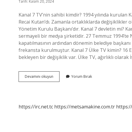
Tarih: Kasım 20, 2024
Kanal 7 TV’nin sahibi kimdir? 1994 yılında kurulan 
Recai Kutan’dı. Zamanla ortaklıklarda değişiklikler
Yönetim Kurulu Başkanı’dır. Kanal 7 devletin mi? Ka
sermayeli bir medya şirketidir. 27 Temmuz 1994’te
kapatılmasının ardından dönemin belediye başkanı 
frekansta kurulmuştur. Kanal 7 Ülke TV kimin? 16 Ek
bekleyen bir değişiklik var. Ülke TV, ağırlıklı olara
Kanal
Devamını okuyun
Yorum Bırak
7
Kime
Aittir
https://irc.net.tc
https://metsamakine.com.tr
https:/