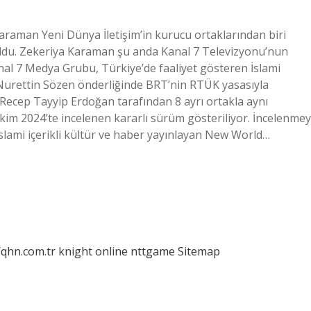
Karaman Yeni Dünya İletişim’in kurucu ortaklarından biri
 oldu. Zekeriya Karaman şu anda Kanal 7 Televizyonu’nun
nal 7 Medya Grubu, Türkiye’de faaliyet gösteren İslami
 Nurettin Sözen önderliğinde BRT’nin RTÜK yasasıyla
Recep Tayyip Erdoğan tarafından 8 ayrı ortakla aynı
im 2024’te incelenen kararlı sürüm gösteriliyor. İncelenmey
k İslami içerikli kültür ve haber yayınlayan New World…
/qhn.com.tr
knight online
nttgame
Sitemap