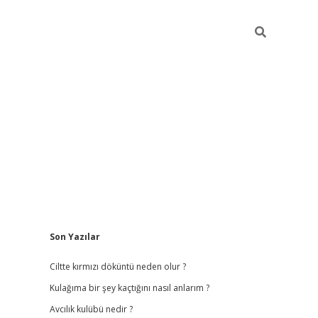
Sidebar
Son Yazılar
ilbet
hiltonbet
vdcasino güncel giriş
https://www.betex
Ciltte kırmızı döküntü neden olur ?
Kulağıma bir şey kaçtığını nasıl anlarım ?
Avcılık kulübü nedir ?