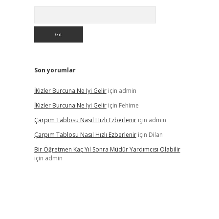
Arama
Son yorumlar
İKizler Burcuna Ne Iyi Gelir
için
admin
İKizler Burcuna Ne Iyi Gelir
için
Fehime
Çarpım Tablosu Nasıl Hızlı Ezberlenir
için
admin
Çarpım Tablosu Nasıl Hızlı Ezberlenir
için
Dilan
Bir Öğretmen Kaç Yıl Sonra Müdür Yardımcısı Olabilir
için
admin