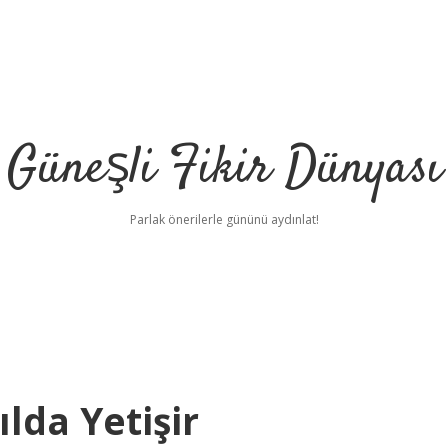
Güneşli Fikir Dünyası
Parlak önerilerle gününü aydınlat!
lda Yetişir