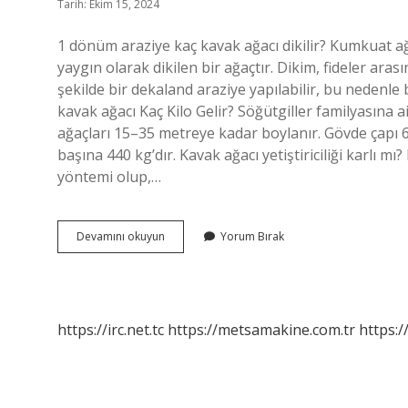
Tarih: Ekim 15, 2024
1 dönüm araziye kaç kavak ağacı dikilir? Kumkuat ağ
yaygın olarak dikilen bir ağaçtır. Dikim, fideler ar
şekilde bir dekaland araziye yapılabilir, bu nedenle 
kavak ağacı Kaç Kilo Gelir? Söğütgiller familyasına a
ağaçları 15–35 metreye kadar boylanır. Gövde çapı 6
başına 440 kg’dır. Kavak ağacı yetiştiriciliği karlı mı? 
yöntemi olup,…
Kanada
Devamını okuyun
Yorum Bırak
Kavağı
Kaç
Yılda
Yetişir
https://irc.net.tc
https://metsamakine.com.tr
https:/