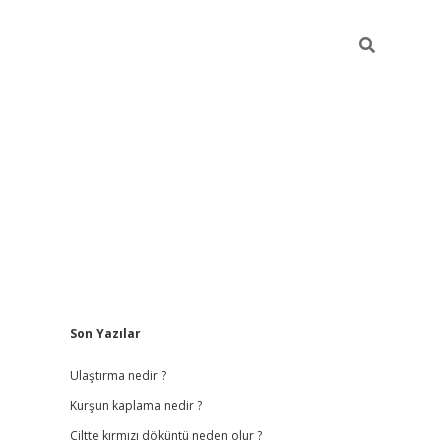
Sidebar
Son Yazılar
ilbet
hiltonbet
vdcasino güncel giriş
https://www.betexp
Ulaştırma nedir ?
Kurşun kaplama nedir ?
Ciltte kırmızı döküntü neden olur ?