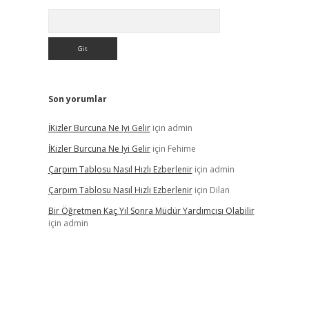
Arama
Son yorumlar
İKizler Burcuna Ne Iyi Gelir
için
admin
İKizler Burcuna Ne Iyi Gelir
için
Fehime
Çarpım Tablosu Nasıl Hızlı Ezberlenir
için
admin
Çarpım Tablosu Nasıl Hızlı Ezberlenir
için
Dilan
Bir Öğretmen Kaç Yıl Sonra Müdür Yardımcısı Olabilir
için
admin