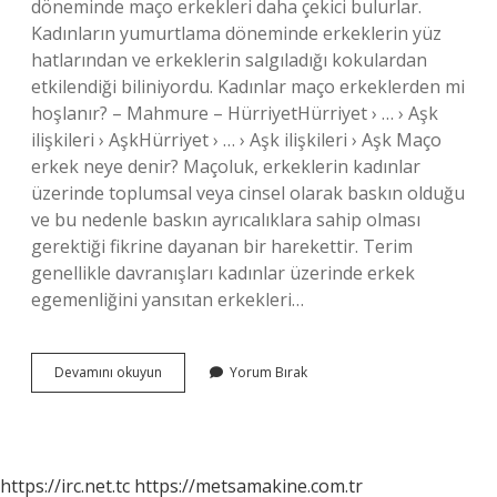
döneminde maço erkekleri daha çekici bulurlar.
Kadınların yumurtlama döneminde erkeklerin yüz
hatlarından ve erkeklerin salgıladığı kokulardan
etkilendiği biliniyordu. Kadınlar maço erkeklerden mi
hoşlanır? – Mahmure – HürriyetHürriyet › … › Aşk
ilişkileri › AşkHürriyet › … › Aşk ilişkileri › Aşk Maço
erkek neye denir? Maçoluk, erkeklerin kadınlar
üzerinde toplumsal veya cinsel olarak baskın olduğu
ve bu nedenle baskın ayrıcalıklara sahip olması
gerektiği fikrine dayanan bir harekettir. Terim
genellikle davranışları kadınlar üzerinde erkek
egemenliğini yansıtan erkekleri…
Kız
Devamını okuyun
Yorum Bırak
Maço
Erkeklerden
Hoşlanır
Mı
https://irc.net.tc
https://metsamakine.com.tr