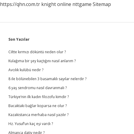
https://qhn.com.tr
knight online
nttgame
Sitemap
Sidebar
Son Yazılar
Ciltte kırmızı döküntü neden olur ?
Kulağıma bir şey kaçtığını nasıl anlarım ?
Avcılık kulübü nedir ?
8 ile bölünebilen 3 basamaklı sayılar nelerdir ?
6 yaş sendromu nasıl davranmalı ?
Türkiye’nin ilk kadın filozofu kimdir ?
Bacaktaki bağlar koparsa ne olur ?
Kazakistanca merhaba nasıl yazılır ?
Hz. Yusuf’un kaç eşi vardı ?
Almanca dativ nedir ?