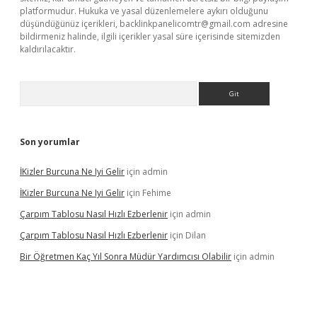
platformudur. Hukuka ve yasal düzenlemelere aykırı olduğunu
düşündüğünüz içerikleri,
backlinkpanelicomtr@gmail.com
adresine
bildirmeniz halinde, ilgili içerikler yasal süre içerisinde sitemizden
kaldırılacaktır.
Arama
Son yorumlar
İKizler Burcuna Ne Iyi Gelir
için
admin
İKizler Burcuna Ne Iyi Gelir
için
Fehime
Çarpım Tablosu Nasıl Hızlı Ezberlenir
için
admin
Çarpım Tablosu Nasıl Hızlı Ezberlenir
için
Dilan
Bir Öğretmen Kaç Yıl Sonra Müdür Yardımcısı Olabilir
için
admin