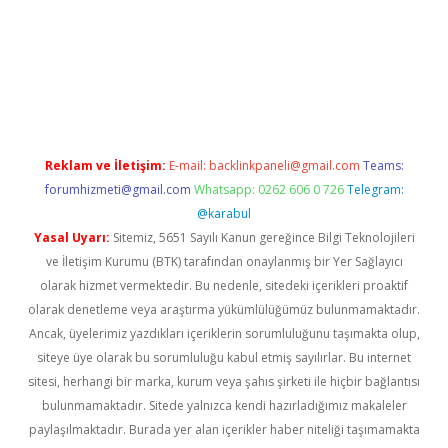
w.betexper.xyz/
betci.co
betci giriş
hiltonbet güncel giriş
Reklam ve İletişim:
E-mail:
backlinkpaneli@gmail.com
Teams:
forumhizmeti@gmail.com
Whatsapp: 0262 606 0 726
Telegram:
@karabul
Yasal Uyarı:
Sitemiz, 5651 Sayılı Kanun gereğince Bilgi Teknolojileri
ve İletişim Kurumu (BTK) tarafından onaylanmış bir Yer Sağlayıcı
olarak hizmet vermektedir. Bu nedenle, sitedeki içerikleri proaktif
olarak denetleme veya araştırma yükümlülüğümüz bulunmamaktadır.
Ancak, üyelerimiz yazdıkları içeriklerin sorumluluğunu taşımakta olup,
siteye üye olarak bu sorumluluğu kabul etmiş sayılırlar. Bu internet
sitesi, herhangi bir marka, kurum veya şahıs şirketi ile hiçbir bağlantısı
bulunmamaktadır. Sitede yalnızca kendi hazırladığımız makaleler
paylaşılmaktadır. Burada yer alan içerikler haber niteliği taşımamakta