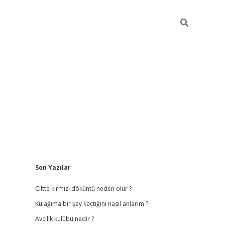
Sidebar
Son Yazılar
ilbet
hiltonbet
vdcasino güncel giriş
https://www.bete
Ciltte kırmızı döküntü neden olur ?
Kulağıma bir şey kaçtığını nasıl anlarım ?
Avcılık kulübü nedir ?