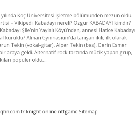
ılında Koç Üniversitesi İşletme bölümünden mezun oldu.
artisi – Vikipedi. Kabadayı nereli? Özgür KABADAYI kimdir?
 Kabadayı Şile’nin Yaylalı Köyü’nden, annesi Hatice Kabadayı
ıl kuruldu? Alman Gymnasium’da tanışan ikili, ilk olarak
arun Tekin (vokal-gitar), Alper Tekin (bas), Derin Esmer
bir araya geldi. Alternatif rock tarzında müzik yapan grup,
kıları popüler oldu.…
/qhn.com.tr
knight online
nttgame
Sitemap