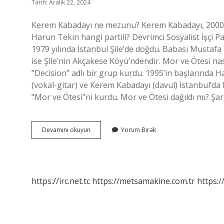
Tarih: Aralık 22, 2024
Kerem Kabadayı ne mezunu? Kerem Kabadayı, 2000 y
Harun Tekin hangi partili? Devrimci Sosyalist İşçi P
1979 yılında İstanbul Şile’de doğdu. Babası Mustafa
ise Şile’nin Akçakese Köyü’ndendir. Mor ve Ötesi nas
“Decision” adlı bir grup kurdu. 1995’in başlarında H
(vokal-gitar) ve Kerem Kabadayı (davul) İstanbul’da 
“Mor ve Ötesi”ni kurdu. Mor ve Ötesi dağıldı mı? Şar
Kerem
Devamını okuyun
Yorum Bırak
Kabadayı
Hangi
Parti
https://irc.net.tc
https://metsamakine.com.tr
https:/