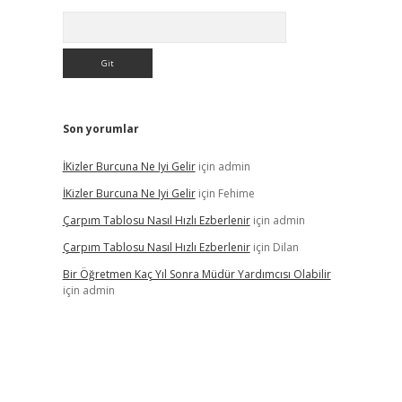
Arama
Son yorumlar
İKizler Burcuna Ne Iyi Gelir
için
admin
İKizler Burcuna Ne Iyi Gelir
için
Fehime
Çarpım Tablosu Nasıl Hızlı Ezberlenir
için
admin
Çarpım Tablosu Nasıl Hızlı Ezberlenir
için
Dilan
Bir Öğretmen Kaç Yıl Sonra Müdür Yardımcısı Olabilir
için
admin