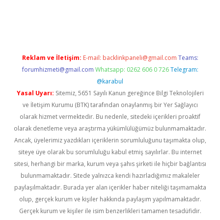
w.betexper.xyz/
betci.co
betci giriş
hiltonbet güncel giriş
Reklam ve İletişim:
E-mail:
backlinkpaneli@gmail.com
Teams:
forumhizmeti@gmail.com
Whatsapp: 0262 606 0 726
Telegram:
@karabul
Yasal Uyarı:
Sitemiz, 5651 Sayılı Kanun gereğince Bilgi Teknolojileri
ve İletişim Kurumu (BTK) tarafından onaylanmış bir Yer Sağlayıcı
olarak hizmet vermektedir. Bu nedenle, sitedeki içerikleri proaktif
olarak denetleme veya araştırma yükümlülüğümüz bulunmamaktadır.
Ancak, üyelerimiz yazdıkları içeriklerin sorumluluğunu taşımakta olup,
siteye üye olarak bu sorumluluğu kabul etmiş sayılırlar. Bu internet
sitesi, herhangi bir marka, kurum veya şahıs şirketi ile hiçbir bağlantısı
bulunmamaktadır. Sitede yalnızca kendi hazırladığımız makaleler
paylaşılmaktadır. Burada yer alan içerikler haber niteliği taşımamakta
olup, gerçek kurum ve kişiler hakkında paylaşım yapılmamaktadır.
Gerçek kurum ve kişiler ile isim benzerlikleri tamamen tesadüfidir.