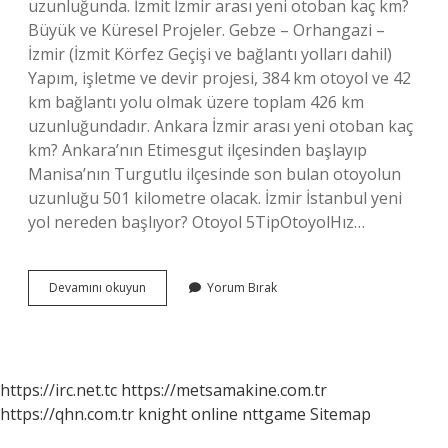
uzunluğunda. İzmit İzmir arası yeni otoban kaç km?
Büyük ve Küresel Projeler. Gebze – Orhangazi –
İzmir (İzmit Körfez Geçişi ve bağlantı yolları dahil)
Yapım, işletme ve devir projesi, 384 km otoyol ve 42
km bağlantı yolu olmak üzere toplam 426 km
uzunluğundadır. Ankara İzmir arası yeni otoban kaç
km? Ankara’nın Etimesgut ilçesinden başlayıp
Manisa’nın Turgutlu ilçesinde son bulan otoyolun
uzunluğu 501 kilometre olacak. İzmir İstanbul yeni
yol nereden başlıyor? Otoyol 5TipOtoyolHız…
İZmir
Devamını okuyun
Yorum Bırak
Yeni
Otoban
Kaç
Km
https://irc.net.tc
https://metsamakine.com.tr
https://qhn.com.tr
knight online
nttgame
Sitemap