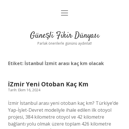
menüyü
Anasayfa
aç
Gizlilik Politikası
Güneşli Fikir Dünyası
Yasal Uyarı
Parlak önerilerle gününü aydınlat!
Hakkımızda
Etiket:
İstanbul İzmit arası kaç km olacak
İZmir Yeni Otoban Kaç Km
Tarih: Ekim 16, 2024
İzmir İstanbul arası yeni otoban kaç km? Türkiye’de
Yap-İşlet-Devret modeliyle ihale edilen ilk otoyol
projesi, 384 kilometre otoyol ve 42 kilometre
bağlantı yolu olmak üzere toplam 426 kilometre