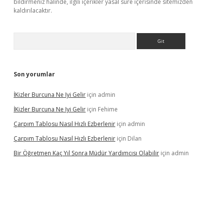
bildirmeniz halinde, ilgili içerikler yasal süre içerisinde sitemizden
kaldırılacaktır.
Arama
Son yorumlar
İKizler Burcuna Ne Iyi Gelir
için
admin
İKizler Burcuna Ne Iyi Gelir
için
Fehime
Çarpım Tablosu Nasıl Hızlı Ezberlenir
için
admin
Çarpım Tablosu Nasıl Hızlı Ezberlenir
için
Dilan
Bir Öğretmen Kaç Yıl Sonra Müdür Yardımcısı Olabilir
için
admin