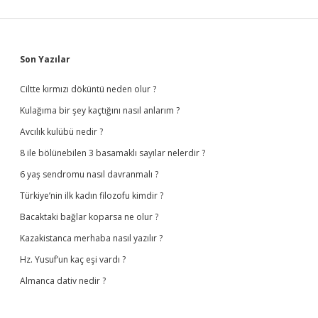
Sidebar
Son Yazılar
Ciltte kırmızı döküntü neden olur ?
Kulağıma bir şey kaçtığını nasıl anlarım ?
Avcılık kulübü nedir ?
8 ile bölünebilen 3 basamaklı sayılar nelerdir ?
6 yaş sendromu nasıl davranmalı ?
Türkiye’nin ilk kadın filozofu kimdir ?
Bacaktaki bağlar koparsa ne olur ?
Kazakistanca merhaba nasıl yazılır ?
Hz. Yusuf’un kaç eşi vardı ?
Almanca dativ nedir ?