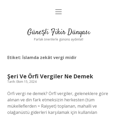
menüyü
Anasayfa
aç
Gizlilik Politikası
Güneşli Fikir Dünyası
Yasal Uyarı
Parlak önerilerle gününü aydınlat!
Hakkımızda
Etiket:
İslamda zekât vergi midir
Şeri Ve Örfi Vergiler Ne Demek
Tarih: Ekim 15, 2024
Örfi vergi ne demek? Örfî vergiler, geleneklere göre
alınan ve din fark etmeksizin herkesten (tüm
mükelleflerden = Raiyyet) toplanan, mahalli ve
olağanüstü giderleri karşılamak için kullanılan