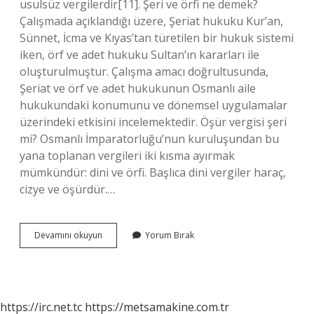
usulsüz vergilerdir[11]. Şeri ve örfi ne demek?
Çalışmada açıklandığı üzere, Şeriat hukuku Kur’an,
Sünnet, İcma ve Kıyas’tan türetilen bir hukuk sistemi
iken, örf ve adet hukuku Sultan’ın kararları ile
oluşturulmuştur. Çalışma amacı doğrultusunda,
Şeriat ve örf ve adet hukukunun Osmanlı aile
hukukundaki konumunu ve dönemsel uygulamalar
üzerindeki etkisini incelemektedir. Öşür vergisi şeri
mi? Osmanlı İmparatorluğu’nun kuruluşundan bu
yana toplanan vergileri iki kısma ayırmak
mümkündür: dini ve örfi. Başlıca dini vergiler haraç,
cizye ve öşürdür.…
Şeri
Devamını okuyun
Yorum Bırak
Ve
Örfi
Vergiler
Ne
Demek
https://irc.net.tc
https://metsamakine.com.tr