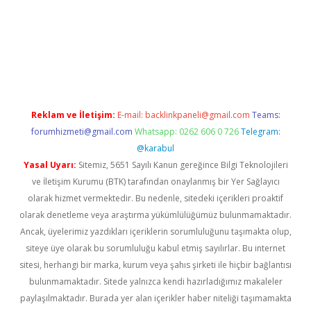
w.betexper.xyz/
betci.co
betci giriş
hiltonbet güncel giriş
Reklam ve İletişim:
E-mail:
backlinkpaneli@gmail.com
Teams:
forumhizmeti@gmail.com
Whatsapp: 0262 606 0 726
Telegram:
@karabul
Yasal Uyarı:
Sitemiz, 5651 Sayılı Kanun gereğince Bilgi Teknolojileri
ve İletişim Kurumu (BTK) tarafından onaylanmış bir Yer Sağlayıcı
olarak hizmet vermektedir. Bu nedenle, sitedeki içerikleri proaktif
olarak denetleme veya araştırma yükümlülüğümüz bulunmamaktadır.
Ancak, üyelerimiz yazdıkları içeriklerin sorumluluğunu taşımakta olup,
siteye üye olarak bu sorumluluğu kabul etmiş sayılırlar. Bu internet
sitesi, herhangi bir marka, kurum veya şahıs şirketi ile hiçbir bağlantısı
bulunmamaktadır. Sitede yalnızca kendi hazırladığımız makaleler
paylaşılmaktadır. Burada yer alan içerikler haber niteliği taşımamakta