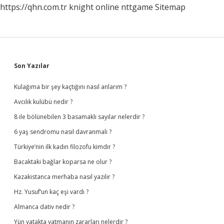
https://qhn.com.tr
knight online
nttgame
Sitemap
Sidebar
Son Yazılar
Kulağıma bir şey kaçtığını nasıl anlarım ?
Avcılık kulübü nedir ?
8 ile bölünebilen 3 basamaklı sayılar nelerdir ?
6 yaş sendromu nasıl davranmalı ?
Türkiye’nin ilk kadın filozofu kimdir ?
Bacaktaki bağlar koparsa ne olur ?
Kazakistanca merhaba nasıl yazılır ?
Hz. Yusuf’un kaç eşi vardı ?
Almanca dativ nedir ?
Yün yatakta yatmanın zararları nelerdir ?