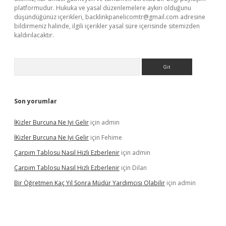
platformudur. Hukuka ve yasal düzenlemelere aykırı olduğunu
düşündüğünüz içerikleri,
backlinkpanelicomtr@gmail.com
adresine
bildirmeniz halinde, ilgili içerikler yasal süre içerisinde sitemizden
kaldırılacaktır.
Arama
Son yorumlar
İKizler Burcuna Ne Iyi Gelir
için
admin
İKizler Burcuna Ne Iyi Gelir
için
Fehime
Çarpım Tablosu Nasıl Hızlı Ezberlenir
için
admin
Çarpım Tablosu Nasıl Hızlı Ezberlenir
için
Dilan
Bir Öğretmen Kaç Yıl Sonra Müdür Yardımcısı Olabilir
için
admin