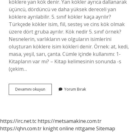
köklere yan kök denir. Yan kökler ayrıca dallanarak
üçüncü, dördüncü ve daha yüksek dereceli yan
köklere ayrılabilir. 5. sınıf kökler kaça ayrılır?
Türkçede kökler isim, fiil, sesteş ve cins kök olmak
üzere dört gruba ayrılır. Kök nedir 5. sınıf örnek?
Nesnelerin, varlıkların ve olguların isimlerini
oluşturan köklere isim kökleri denir. Örnek: at, kedi,
masa, yeşil, sarı, çanta. Cümle içinde kullanımı: 1-
Kitapların var mı? – Kitap kelimesinin sonunda -s
(çekim…
Kök
Devamını okuyun
Yorum Bırak
Türleri
Nelerdir
5
Sınıf
https://irc.net.tc
https://metsamakine.com.tr
https://qhn.com.tr
knight online
nttgame
Sitemap