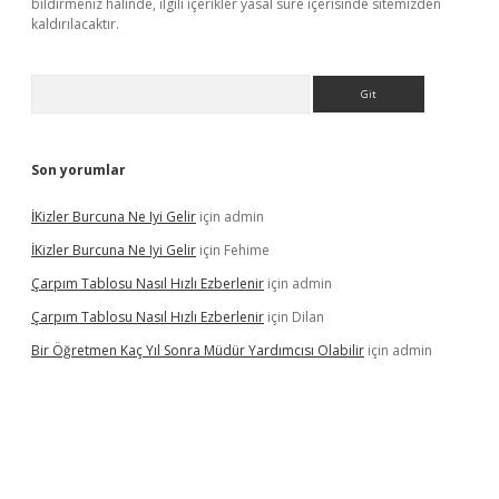
bildirmeniz halinde, ilgili içerikler yasal süre içerisinde sitemizden
kaldırılacaktır.
Arama
Son yorumlar
İKizler Burcuna Ne Iyi Gelir
için
admin
İKizler Burcuna Ne Iyi Gelir
için
Fehime
Çarpım Tablosu Nasıl Hızlı Ezberlenir
için
admin
Çarpım Tablosu Nasıl Hızlı Ezberlenir
için
Dilan
Bir Öğretmen Kaç Yıl Sonra Müdür Yardımcısı Olabilir
için
admin