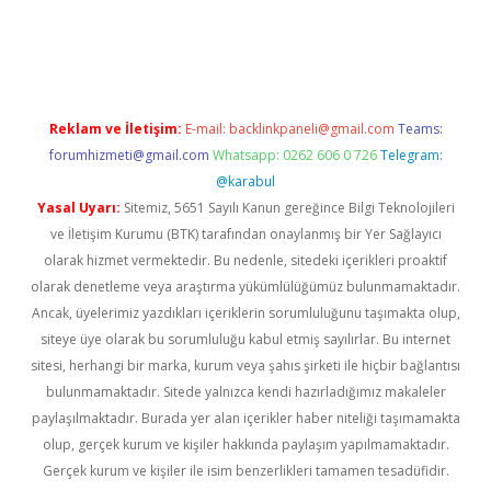
w.betexper.xyz/
betci.co
betci giriş
hiltonbet güncel giriş
Reklam ve İletişim:
E-mail:
backlinkpaneli@gmail.com
Teams:
forumhizmeti@gmail.com
Whatsapp: 0262 606 0 726
Telegram:
@karabul
Yasal Uyarı:
Sitemiz, 5651 Sayılı Kanun gereğince Bilgi Teknolojileri
ve İletişim Kurumu (BTK) tarafından onaylanmış bir Yer Sağlayıcı
olarak hizmet vermektedir. Bu nedenle, sitedeki içerikleri proaktif
olarak denetleme veya araştırma yükümlülüğümüz bulunmamaktadır.
Ancak, üyelerimiz yazdıkları içeriklerin sorumluluğunu taşımakta olup,
siteye üye olarak bu sorumluluğu kabul etmiş sayılırlar. Bu internet
sitesi, herhangi bir marka, kurum veya şahıs şirketi ile hiçbir bağlantısı
bulunmamaktadır. Sitede yalnızca kendi hazırladığımız makaleler
paylaşılmaktadır. Burada yer alan içerikler haber niteliği taşımamakta
olup, gerçek kurum ve kişiler hakkında paylaşım yapılmamaktadır.
Gerçek kurum ve kişiler ile isim benzerlikleri tamamen tesadüfidir.