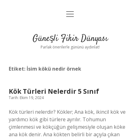
menüyü
Anasayfa
aç
Gizlilik Politikası
Güneşli Fikir Dünyası
Yasal Uyarı
Parlak önerilerle gününü aydınlat!
Hakkımızda
Etiket:
İsim kökü nedir örnek
Kök Türleri Nelerdir 5 Sınıf
Tarih: Ekim 19, 2024
Kök türleri nelerdir? Kökler; Ana kök, ikincil kök ve
yardımcı kök gibi türlere ayrılır. Tohumun
çimlenmesi ve kökçüğün gelişmesiyle oluşan köke
ana kök denir. Ana kökten belirli bir açıyla çıkan