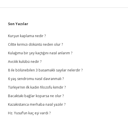
Sidebar
Son Yazılar
Kurşun kaplama nedir ?
Ciltte kırmızı döküntü neden olur ?
Kulağıma bir şey kaçtığını nasıl anlarım ?
Avcılık kulübü nedir ?
8 ile bölünebilen 3 basamaklı sayılar nelerdir ?
6 yaş sendromu nasıl davranmalı ?
Türkiye’nin ilk kadın filozofu kimdir ?
Bacaktaki bağlar koparsa ne olur ?
Kazakistanca merhaba nasıl yazılır ?
Hz. Yusuf’un kaç eşi vardı ?