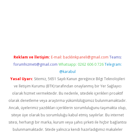
w.betexper.xyz/
betci.co
betci giriş
hiltonbet güncel giriş
Reklam ve İletişim:
E-mail:
backlinkpaneli@gmail.com
Teams:
forumhizmeti@gmail.com
Whatsapp: 0262 606 0 726
Telegram:
@karabul
Yasal Uyarı:
Sitemiz, 5651 Sayılı Kanun gereğince Bilgi Teknolojileri
ve İletişim Kurumu (BTK) tarafından onaylanmış bir Yer Sağlayıcı
olarak hizmet vermektedir. Bu nedenle, sitedeki içerikleri proaktif
olarak denetleme veya araştırma yükümlülüğümüz bulunmamaktadır.
Ancak, üyelerimiz yazdıkları içeriklerin sorumluluğunu taşımakta olup,
siteye üye olarak bu sorumluluğu kabul etmiş sayılırlar. Bu internet
sitesi, herhangi bir marka, kurum veya şahıs şirketi ile hiçbir bağlantısı
bulunmamaktadır. Sitede yalnızca kendi hazırladığımız makaleler