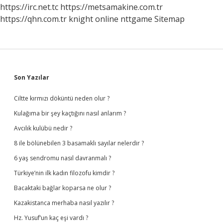
Tutulur
https://irc.net.tc
https://metsamakine.com.tr
https://qhn.com.tr
knight online
nttgame
Sitemap
Sidebar
Son Yazılar
Ciltte kırmızı döküntü neden olur ?
Kulağıma bir şey kaçtığını nasıl anlarım ?
Avcılık kulübü nedir ?
8 ile bölünebilen 3 basamaklı sayılar nelerdir ?
6 yaş sendromu nasıl davranmalı ?
Türkiye’nin ilk kadın filozofu kimdir ?
Bacaktaki bağlar koparsa ne olur ?
Kazakistanca merhaba nasıl yazılır ?
Hz. Yusuf’un kaç eşi vardı ?