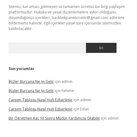
Sitemiz, kar amacı gütmeyen ve tamamen ücretsiz bir bilgi paylaşım
platformudur. Hukuka ve yasal düzenlemelere aykırı olduğunu
düşündüğünüz içerikleri,
backlinkpanelicomtr@gmail.com
adresine
bildirmeniz halinde, ilgili içerikler yasal süre içerisinde sitemizden
kaldırılacaktır.
Arama
Son yorumlar
İKizler Burcuna Ne Iyi Gelir
için
admin
İKizler Burcuna Ne Iyi Gelir
için
Fehime
Çarpım Tablosu Nasıl Hızlı Ezberlenir
için
admin
Çarpım Tablosu Nasıl Hızlı Ezberlenir
için
Dilan
Bir Öğretmen Kaç Yıl Sonra Müdür Yardımcısı Olabilir
için
admin