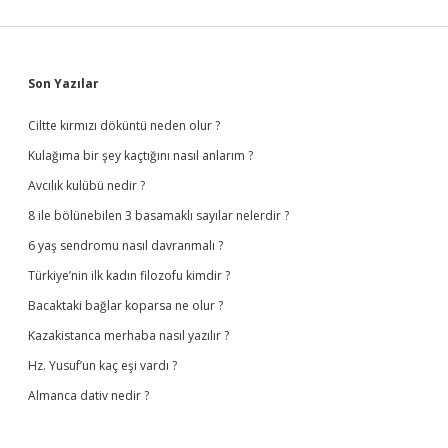
Sidebar
Son Yazılar
Ciltte kırmızı döküntü neden olur ?
Kulağıma bir şey kaçtığını nasıl anlarım ?
Avcılık kulübü nedir ?
8 ile bölünebilen 3 basamaklı sayılar nelerdir ?
6 yaş sendromu nasıl davranmalı ?
Türkiye’nin ilk kadın filozofu kimdir ?
Bacaktaki bağlar koparsa ne olur ?
Kazakistanca merhaba nasıl yazılır ?
Hz. Yusuf’un kaç eşi vardı ?
Almanca dativ nedir ?