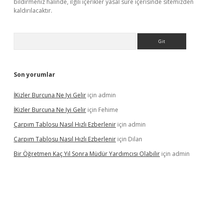
bildirmeniz halinde, ilgili içerikler yasal süre içerisinde sitemizden
kaldırılacaktır.
Arama
Son yorumlar
İKizler Burcuna Ne Iyi Gelir
için
admin
İKizler Burcuna Ne Iyi Gelir
için
Fehime
Çarpım Tablosu Nasıl Hızlı Ezberlenir
için
admin
Çarpım Tablosu Nasıl Hızlı Ezberlenir
için
Dilan
Bir Öğretmen Kaç Yıl Sonra Müdür Yardımcısı Olabilir
için
admin