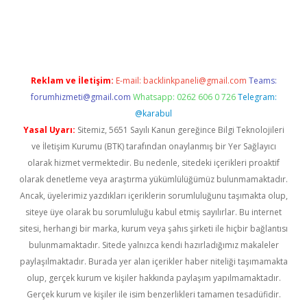
w.betexper.xyz/
betci.co
betci giriş
hiltonbet güncel giriş
Reklam ve İletişim:
E-mail:
backlinkpaneli@gmail.com
Teams:
forumhizmeti@gmail.com
Whatsapp: 0262 606 0 726
Telegram:
@karabul
Yasal Uyarı:
Sitemiz, 5651 Sayılı Kanun gereğince Bilgi Teknolojileri
ve İletişim Kurumu (BTK) tarafından onaylanmış bir Yer Sağlayıcı
olarak hizmet vermektedir. Bu nedenle, sitedeki içerikleri proaktif
olarak denetleme veya araştırma yükümlülüğümüz bulunmamaktadır.
Ancak, üyelerimiz yazdıkları içeriklerin sorumluluğunu taşımakta olup,
siteye üye olarak bu sorumluluğu kabul etmiş sayılırlar. Bu internet
sitesi, herhangi bir marka, kurum veya şahıs şirketi ile hiçbir bağlantısı
bulunmamaktadır. Sitede yalnızca kendi hazırladığımız makaleler
paylaşılmaktadır. Burada yer alan içerikler haber niteliği taşımamakta
olup, gerçek kurum ve kişiler hakkında paylaşım yapılmamaktadır.
Gerçek kurum ve kişiler ile isim benzerlikleri tamamen tesadüfidir.