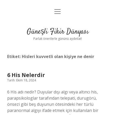
menüyü
Anasayfa
aç
Gizlilik Politikası
Güneşli Fikir Dünyası
Yasal Uyarı
Parlak önerilerle gününü aydınlat!
Hakkımızda
Etiket:
Hisleri kuvvetli olan kişiye ne denir
6 His Nelerdir
Tarih: Ekim 18, 2024
6 His adı nedir? Duyular dışı algı veya altıncı his,
parapsikologlar tarafından telepati, durugörü,
önsezi gibi beş duyunun ötesindeki her türlü
paranormal algıyı ifade etmek için kullanılan bir