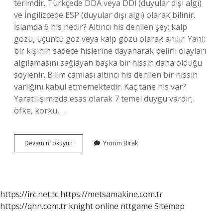
terimdir. Türkçede DDA veya DDİ (duyular dışı algı)
ve İngilizcede ESP (duyular dışı algı) olarak bilinir.
İslamda 6 his nedir? Altıncı his denilen şey; kalp
gözü, üçüncü göz veya kalp gözü olarak anılır. Yani;
bir kişinin sadece hislerine dayanarak belirli olayları
algılamasını sağlayan başka bir hissin daha olduğu
söylenir. Bilim camiası altıncı his denilen bir hissin
varlığını kabul etmemektedir. Kaç tane his var?
Yaratılışımızda esas olarak 7 temel duygu vardır;
öfke, korku,…
6
Devamını okuyun
Yorum Bırak
His
Nelerdir
https://irc.net.tc
https://metsamakine.com.tr
https://qhn.com.tr
knight online
nttgame
Sitemap