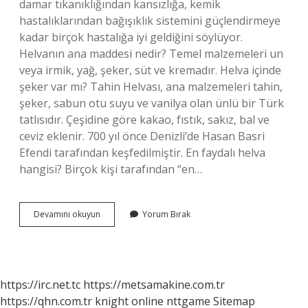
damar tıkanıklığından kansızlığa, kemik
hastalıklarından bağışıklık sistemini güçlendirmeye
kadar birçok hastalığa iyi geldiğini söylüyor.
Helvanın ana maddesi nedir? Temel malzemeleri un
veya irmik, yağ, şeker, süt ve kremadır. Helva içinde
şeker var mı? Tahin Helvası, ana malzemeleri tahin,
şeker, sabun otu suyu ve vanilya olan ünlü bir Türk
tatlısıdır. Çeşidine göre kakao, fıstık, sakız, bal ve
ceviz eklenir. 700 yıl önce Denizli’de Hasan Basri
Efendi tarafından keşfedilmiştir. En faydalı helva
hangisi? Birçok kişi tarafından “en…
Helva
Devamını okuyun
Yorum Bırak
Bitkisel
Mi
https://irc.net.tc
https://metsamakine.com.tr
https://qhn.com.tr
knight online
nttgame
Sitemap