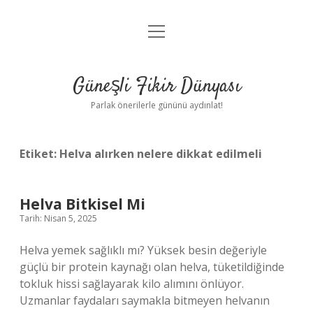
menüyü
Anasayfa
aç
Gizlilik Politikası
Güneşli Fikir Dünyası
Yasal Uyarı
Parlak önerilerle gününü aydınlat!
Hakkımızda
Etiket:
Helva alırken nelere dikkat edilmeli
Helva Bitkisel Mi
Tarih: Nisan 5, 2025
Helva yemek sağlıklı mı? Yüksek besin değeriyle
güçlü bir protein kaynağı olan helva, tüketildiğinde
tokluk hissi sağlayarak kilo alımını önlüyor.
Uzmanlar faydaları saymakla bitmeyen helvanın