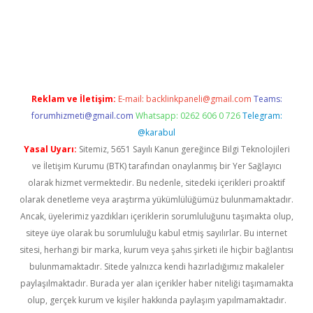
w.betexper.xyz/
betci.co
betci giriş
hiltonbet güncel giriş
Reklam ve İletişim:
E-mail:
backlinkpaneli@gmail.com
Teams:
forumhizmeti@gmail.com
Whatsapp: 0262 606 0 726
Telegram:
@karabul
Yasal Uyarı:
Sitemiz, 5651 Sayılı Kanun gereğince Bilgi Teknolojileri
ve İletişim Kurumu (BTK) tarafından onaylanmış bir Yer Sağlayıcı
olarak hizmet vermektedir. Bu nedenle, sitedeki içerikleri proaktif
olarak denetleme veya araştırma yükümlülüğümüz bulunmamaktadır.
Ancak, üyelerimiz yazdıkları içeriklerin sorumluluğunu taşımakta olup,
siteye üye olarak bu sorumluluğu kabul etmiş sayılırlar. Bu internet
sitesi, herhangi bir marka, kurum veya şahıs şirketi ile hiçbir bağlantısı
bulunmamaktadır. Sitede yalnızca kendi hazırladığımız makaleler
paylaşılmaktadır. Burada yer alan içerikler haber niteliği taşımamakta
olup, gerçek kurum ve kişiler hakkında paylaşım yapılmamaktadır.