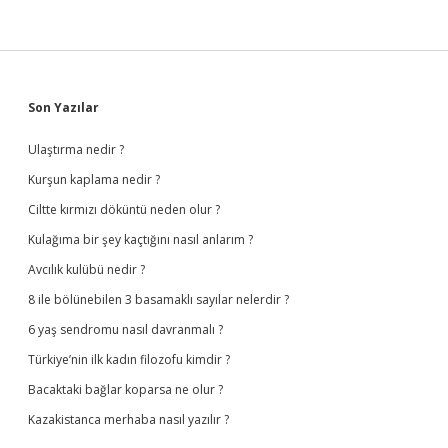
Sidebar
Son Yazılar
Ulaştırma nedir ?
Kurşun kaplama nedir ?
Ciltte kırmızı döküntü neden olur ?
Kulağıma bir şey kaçtığını nasıl anlarım ?
Avcılık kulübü nedir ?
8 ile bölünebilen 3 basamaklı sayılar nelerdir ?
6 yaş sendromu nasıl davranmalı ?
Türkiye’nin ilk kadın filozofu kimdir ?
Bacaktaki bağlar koparsa ne olur ?
Kazakistanca merhaba nasıl yazılır ?