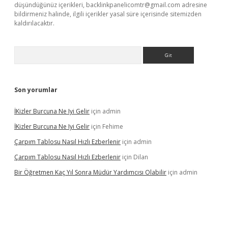
düşündüğünüz içerikleri,
backlinkpanelicomtr@gmail.com
adresine
bildirmeniz halinde, ilgili içerikler yasal süre içerisinde sitemizden
kaldırılacaktır.
Arama
Son yorumlar
İKizler Burcuna Ne Iyi Gelir
için
admin
İKizler Burcuna Ne Iyi Gelir
için
Fehime
Çarpım Tablosu Nasıl Hızlı Ezberlenir
için
admin
Çarpım Tablosu Nasıl Hızlı Ezberlenir
için
Dilan
Bir Öğretmen Kaç Yıl Sonra Müdür Yardımcısı Olabilir
için
admin