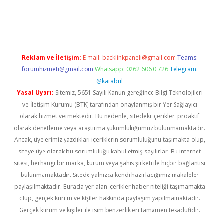
w.betexper.xyz/
betci.co
betci giriş
hiltonbet güncel giriş
Reklam ve İletişim:
E-mail:
backlinkpaneli@gmail.com
Teams:
forumhizmeti@gmail.com
Whatsapp: 0262 606 0 726
Telegram:
@karabul
Yasal Uyarı:
Sitemiz, 5651 Sayılı Kanun gereğince Bilgi Teknolojileri
ve İletişim Kurumu (BTK) tarafından onaylanmış bir Yer Sağlayıcı
olarak hizmet vermektedir. Bu nedenle, sitedeki içerikleri proaktif
olarak denetleme veya araştırma yükümlülüğümüz bulunmamaktadır.
Ancak, üyelerimiz yazdıkları içeriklerin sorumluluğunu taşımakta olup,
siteye üye olarak bu sorumluluğu kabul etmiş sayılırlar. Bu internet
sitesi, herhangi bir marka, kurum veya şahıs şirketi ile hiçbir bağlantısı
bulunmamaktadır. Sitede yalnızca kendi hazırladığımız makaleler
paylaşılmaktadır. Burada yer alan içerikler haber niteliği taşımamakta
olup, gerçek kurum ve kişiler hakkında paylaşım yapılmamaktadır.
Gerçek kurum ve kişiler ile isim benzerlikleri tamamen tesadüfidir.