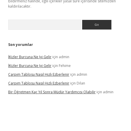
bildirmeniz halinde, ilgili içerikler yasal süre içerisinde sitemizden
kaldırılacaktır.
Arama
Son yorumlar
İKizler Burcuna Ne Iyi Gelir
için
admin
İKizler Burcuna Ne Iyi Gelir
için
Fehime
Çarpım Tablosu Nasıl Hızlı Ezberlenir
için
admin
Çarpım Tablosu Nasıl Hızlı Ezberlenir
için
Dilan
Bir Öğretmen Kaç Yıl Sonra Müdür Yardımcısı Olabilir
için
admin