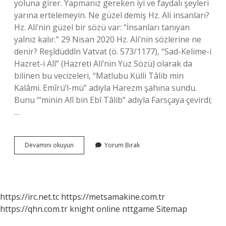
yoluna girer. Yapmanız gereken iyi ve faydalı şeyleri
yarına ertelemeyin. Ne güzel demiş Hz. Ali insanları?
Hz. Ali’nin güzel bir sözü var: “İnsanları tanıyan
yalnız kalır.” 29 Nisan 2020 Hz. Ali’nin sözlerine ne
denir? Reşîdüddîn Vatvat (ö. 573/1177), “Sad-Kelime-i
Hazret-i Alî” (Hazreti Ali’nin Yüz Sözü) olarak da
bilinen bu vecizeleri, “Matlubu Külli Tâlib min
Kalâmi. Emîrü’l-mü” adıyla Harezm şahına sundu.
Bunu “‘minin Alî bin Ebî Tâlib” adıyla Farsçaya çevirdi;
…
Hz
Devamını okuyun
Yorum Bırak
Ali
Ne
Demis
https://irc.net.tc
https://metsamakine.com.tr
https://qhn.com.tr
knight online
nttgame
Sitemap