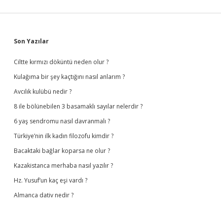
Sidebar
Son Yazılar
Ciltte kırmızı döküntü neden olur ?
Kulağıma bir şey kaçtığını nasıl anlarım ?
Avcılık kulübü nedir ?
8 ile bölünebilen 3 basamaklı sayılar nelerdir ?
6 yaş sendromu nasıl davranmalı ?
Türkiye’nin ilk kadın filozofu kimdir ?
Bacaktaki bağlar koparsa ne olur ?
Kazakistanca merhaba nasıl yazılır ?
Hz. Yusuf’un kaç eşi vardı ?
Almanca dativ nedir ?