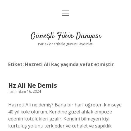
menüyü
Anasayfa
aç
Gizlilik Politikası
Güneşli Fikir Dünyası
Yasal Uyarı
Parlak önerilerle gününü aydınlat!
Hakkımızda
Etiket:
Hazreti Ali kaç yaşında vefat etmiştir
Hz Ali Ne Demis
Tarih: Ekim 16, 2024
Hazreti Ali ne demiş? Bana bir harf öğreten kimseye
40 yıl köle olurum. Kendine güzel ahlak empoze
edenin kötülükleri azalır. Kendini bilmeyen kişi
kurtuluş yolunu terk eder ve cehalet ve sapıklık