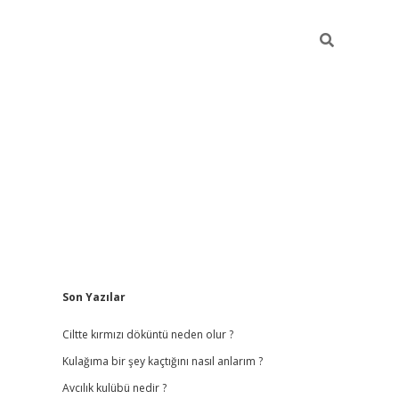
Sidebar
Son Yazılar
ilbet
hiltonbet
vdcasino güncel giriş
https://www.betex
Ciltte kırmızı döküntü neden olur ?
Kulağıma bir şey kaçtığını nasıl anlarım ?
Avcılık kulübü nedir ?