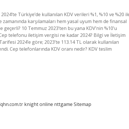
 2024’te Türkiye’de kullanılan KDV verileri %1, %10 ve %20 il
 ve zamanında karşılamaları hem yasal uyum hem de finansal
de geçerli? 10 Temmuz 2023’ten bu yana KDV’nin %10’u
 Cep telefonu iletişim vergisi ne kadar 2024? Bilgi ve İletişim
Tarifesi 2024’e göre; 2023’te 113.14 TL olarak kullanılan
lendi. Cep telefonlarında KDV oranı nedir? KDV teslim
/qhn.com.tr
knight online
nttgame
Sitemap