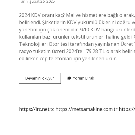
Tarih: Şubat 26, 2025
2024 KDV oranı kaç? Mal ve hizmetlere bağlı olarak,
belirlendi. Şirketlerin KDV yükümlülüklerini doğru
yönetim için çok önemlidir. %10 KDV hangi ürünler
kullanılan bazı ürünler tekstil ürünleri haline geldi.
Teknolojileri Otoritesi tarafından yayınlanan Ücret 
radyo tüketim ücreti 2024’te 179.28 TL olarak belir
edilirken cep telefonları için yenilenen ürün…
Telefon
Devamını okuyun
Yorum Bırak
Faturası
Kdv
Kaç
https://irc.net.tc
https://metsamakine.com.tr
https:/