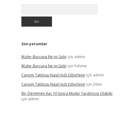
Arama
Son yorumlar
İKizler Burcuna Ne Iyi Gelir
için
admin
İKizler Burcuna Ne Iyi Gelir
için
Fehime
Çarpım Tablosu Nasıl Hızlı Ezberlenir
için
admin
Çarpım Tablosu Nasıl Hızlı Ezberlenir
için
Dilan
Bir Öğretmen Kaç Yıl Sonra Müdür Yardımcısı Olabilir
için
admin