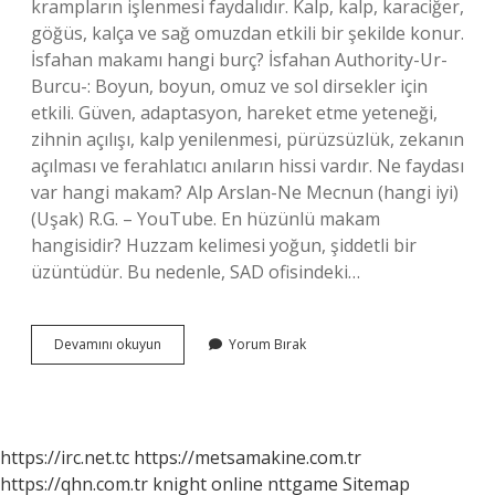
krampların işlenmesi faydalıdır. Kalp, kalp, karaciğer,
göğüs, kalça ve sağ omuzdan etkili bir şekilde konur.
İsfahan makamı hangi burç? İsfahan Authority-Ur-
Burcu-: Boyun, boyun, omuz ve sol dirsekler için
etkili. Güven, adaptasyon, hareket etme yeteneği,
zihnin açılışı, kalp yenilenmesi, pürüzsüzlük, zekanın
açılması ve ferahlatıcı anıların hissi vardır. Ne faydası
var hangi makam? Alp Arslan-Ne Mecnun (hangi iyi)
(Uşak) R.G. – YouTube. En hüzünlü makam
hangisidir? Huzzam kelimesi yoğun, şiddetli bir
üzüntüdür. Bu nedenle, SAD ofisindeki…
Isfahan
Devamını okuyun
Yorum Bırak
Makamı
Ne
Işe
Yarar
https://irc.net.tc
https://metsamakine.com.tr
https://qhn.com.tr
knight online
nttgame
Sitemap