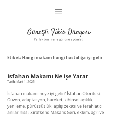
menüyü
Anasayfa
aç
Gizlilik Politikası
Güneşli Fikir Dünyası
Yasal Uyarı
Parlak önerilerle gününü aydınlat!
Hakkımızda
Etiket:
Hangi makam hangi hastalığa iyi gelir
Isfahan Makamı Ne Işe Yarar
Tarih: Mart 1, 2025
İsfahan makamı neye iyi gelir? İsfahan Otoritesi:
Güven, adaptasyon, hareket, zihinsel açıklık,
yenileme, pürüzsüzlük, açılış zekası ve ferahlatıcı
anılar hissi. Zirafkend Makam: Geri, eklem, ağrı ve