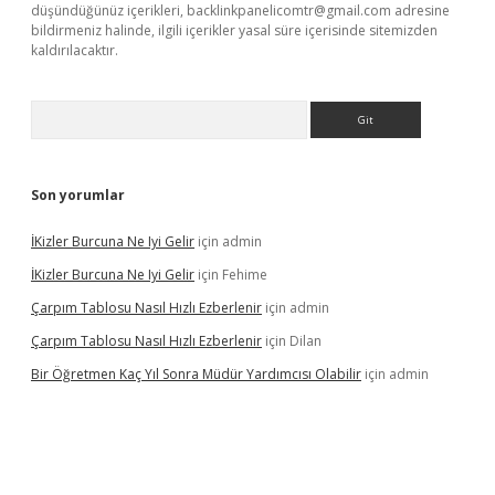
düşündüğünüz içerikleri,
backlinkpanelicomtr@gmail.com
adresine
bildirmeniz halinde, ilgili içerikler yasal süre içerisinde sitemizden
kaldırılacaktır.
Arama
Son yorumlar
İKizler Burcuna Ne Iyi Gelir
için
admin
İKizler Burcuna Ne Iyi Gelir
için
Fehime
Çarpım Tablosu Nasıl Hızlı Ezberlenir
için
admin
Çarpım Tablosu Nasıl Hızlı Ezberlenir
için
Dilan
Bir Öğretmen Kaç Yıl Sonra Müdür Yardımcısı Olabilir
için
admin