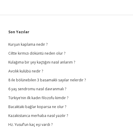
Sidebar
Son Yazılar
Kurşun kaplama nedir ?
Ciltte kırmızı döküntü neden olur ?
Kulağıma bir şey kaçtığını nasıl anlarım ?
Avcılık kulübü nedir ?
8 ile bölünebilen 3 basamaklı sayılar nelerdir ?
6 yaş sendromu nasıl davranmalı ?
Türkiye’nin ilk kadın filozofu kimdir ?
Bacaktaki bağlar koparsa ne olur ?
Kazakistanca merhaba nasıl yazılır ?
Hz. Yusuf’un kaç eşi vardı ?