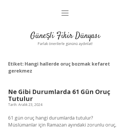
menüyü
Anasayfa
aç
Gizlilik Politikası
Güneşli Fikir Dünyası
Yasal Uyarı
Parlak önerilerle gününü aydınlat!
Hakkımızda
Etiket:
Hangi hallerde oruç bozmak kefaret
gerekmez
Ne Gibi Durumlarda 61 Gün Oruç
Tutulur
Tarih: Aralık 23, 2024
61 gün oruç hangi durumlarda tutulur?
Müslümanlar için Ramazan ayındaki zorunlu oruç,