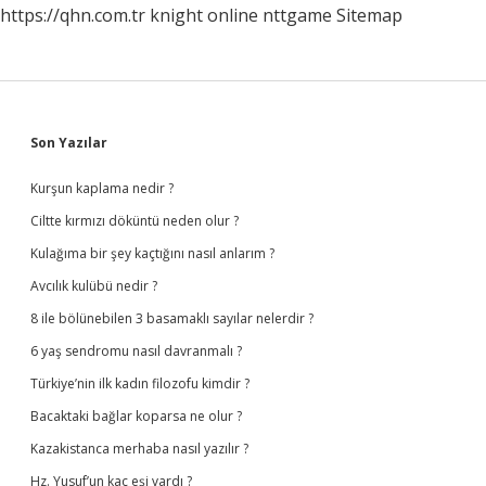
https://qhn.com.tr
knight online
nttgame
Sitemap
Sidebar
Son Yazılar
Kurşun kaplama nedir ?
Ciltte kırmızı döküntü neden olur ?
Kulağıma bir şey kaçtığını nasıl anlarım ?
Avcılık kulübü nedir ?
8 ile bölünebilen 3 basamaklı sayılar nelerdir ?
6 yaş sendromu nasıl davranmalı ?
Türkiye’nin ilk kadın filozofu kimdir ?
Bacaktaki bağlar koparsa ne olur ?
Kazakistanca merhaba nasıl yazılır ?
Hz. Yusuf’un kaç eşi vardı ?