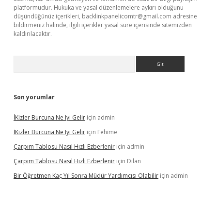
platformudur. Hukuka ve yasal düzenlemelere aykırı olduğunu
düşündüğünüz içerikleri,
backlinkpanelicomtr@gmail.com
adresine
bildirmeniz halinde, ilgili içerikler yasal süre içerisinde sitemizden
kaldırılacaktır.
Arama
Son yorumlar
İKizler Burcuna Ne Iyi Gelir
için
admin
İKizler Burcuna Ne Iyi Gelir
için
Fehime
Çarpım Tablosu Nasıl Hızlı Ezberlenir
için
admin
Çarpım Tablosu Nasıl Hızlı Ezberlenir
için
Dilan
Bir Öğretmen Kaç Yıl Sonra Müdür Yardımcısı Olabilir
için
admin