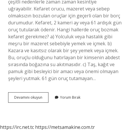
çeşitli nedenlerle zaman zaman kesintiye
uğrayabilir. Kefaret orucu, mazeret veya sebep
olmaksızın bozulan oruçlar için geçerli olan bir borç
durumudur. Kefaret, 2 kameri ay veya 61 ardışık gün
oruç tutularak ödenir. Hangi hallerde oruç bozmak
kefaret gerekmez? a) Yolculuk veya hastalık gibi
meşru bir mazeret sebebiyle yemek ve içmek. b)
Kazara ve kasıtsız olarak bir şey yemek veya içmek.
Bu, oruçlu olduğunu hatırlayan bir kimsenin abdest
sırasında boğazına su akıtmasıdır. c) Taş, kağıt ve
pamuk gibi besleyici bir amacı veya önemi olmayan
şeyleri yutmak. 61 gün oruç tutamayan…
Ne
Devamını okuyun
Yorum Bırak
Gibi
Durumlarda
61
Gün
Oruç
https://irc.net.tc
https://metsamakine.com.tr
Tutulur