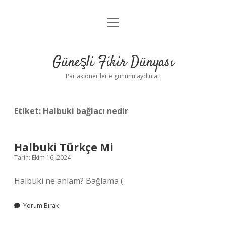
menüyü
Anasayfa
aç
Gizlilik Politikası
Güneşli Fikir Dünyası
Yasal Uyarı
Parlak önerilerle gününü aydınlat!
Hakkımızda
Etiket:
Halbuki bağlacı nedir
Halbuki Türkçe Mi
Tarih: Ekim 16, 2024
Halbuki ne anlam? Bağlama (
Yorum Bırak