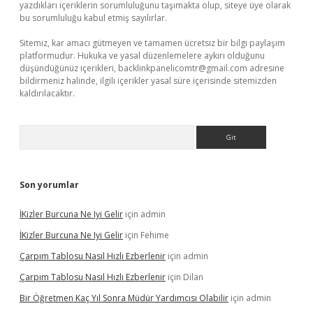
yazdıkları içeriklerin sorumluluğunu taşımakta olup, siteye üye olarak
bu sorumluluğu kabul etmiş sayılırlar.
Sitemiz, kar amacı gütmeyen ve tamamen ücretsiz bir bilgi paylaşım
platformudur. Hukuka ve yasal düzenlemelere aykırı olduğunu
düşündüğünüz içerikleri,
backlinkpanelicomtr@gmail.com
adresine
bildirmeniz halinde, ilgili içerikler yasal süre içerisinde sitemizden
kaldırılacaktır.
Arama
Son yorumlar
İKizler Burcuna Ne Iyi Gelir
için
admin
İKizler Burcuna Ne Iyi Gelir
için
Fehime
Çarpım Tablosu Nasıl Hızlı Ezberlenir
için
admin
Çarpım Tablosu Nasıl Hızlı Ezberlenir
için
Dilan
Bir Öğretmen Kaç Yıl Sonra Müdür Yardımcısı Olabilir
için
admin