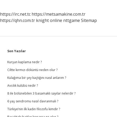
https://irc.net.tc
https://metsamakine.com.tr
https://qhn.com.tr
knight online
nttgame
Sitemap
Sidebar
Son Yazılar
Kurşun kaplama nedir ?
Ciltte kırmızı döküntü neden olur ?
Kulağıma bir şey kaçtığını nasıl anlarım ?
Avcılık kulübü nedir ?
8 ile bölünebilen 3 basamaklı sayılar nelerdir ?
6 yaş sendromu nasıl davranmalı ?
Türkiye’nin ilk kadın filozofu kimdir ?
Bacaktaki bağlar koparsa ne olur ?