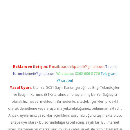
/www.betexper.xyz/
betci.co
betci giriş
hiltonbet güncel giriş
Reklam ve İletişim:
E-mail:
backlinkpaneli@gmail.com
Teams:
forumhizmeti@gmail.com
Whatsapp: 0262 606 0 726
Telegram:
@karabul
Yasal Uyarı:
Sitemiz, 5651 Sayılı Kanun gereğince Bilgi Teknolojileri
ve İletişim Kurumu (BTK) tarafından onaylanmış bir Yer Sağlayıcı
olarak hizmet vermektedir. Bu nedenle, sitedeki içerikleri proaktif
olarak denetleme veya araştırma yükümlülüğümüz bulunmamaktadır.
Ancak, üyelerimiz yazdıkları içeriklerin sorumluluğunu taşımakta olup,
siteye üye olarak bu sorumluluğu kabul etmiş sayılırlar. Bu internet
sitesi, herhangi bir marka, kurum veya şahıs şirketi ile hiçbir bağlantısı