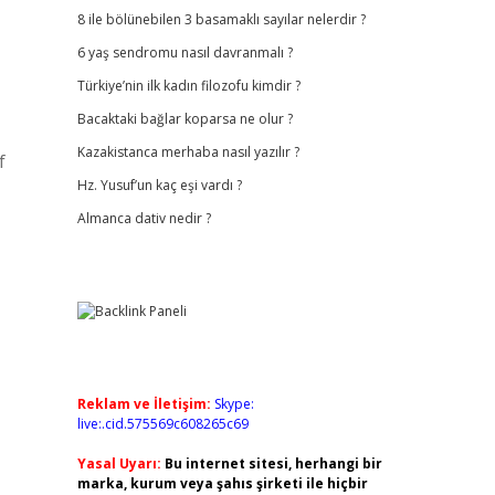
8 ile bölünebilen 3 basamaklı sayılar nelerdir ?
6 yaş sendromu nasıl davranmalı ?
Türkiye’nin ilk kadın filozofu kimdir ?
Bacaktaki bağlar koparsa ne olur ?
Kazakistanca merhaba nasıl yazılır ?
f
Hz. Yusuf’un kaç eşi vardı ?
Almanca dativ nedir ?
Reklam ve İletişim:
Skype:
live:.cid.575569c608265c69
Yasal Uyarı:
Bu internet sitesi, herhangi bir
marka, kurum veya şahıs şirketi ile hiçbir