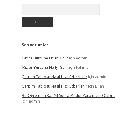
Arama
Son yorumlar
İKizler Burcuna Ne Iyi Gelir
için
admin
İKizler Burcuna Ne Iyi Gelir
için
Fehime
Çarpım Tablosu Nasıl Hızlı Ezberlenir
için
admin
Çarpım Tablosu Nasıl Hızlı Ezberlenir
için
Dilan
Bir Öğretmen Kaç Yıl Sonra Müdür Yardımcısı Olabilir
için
admin