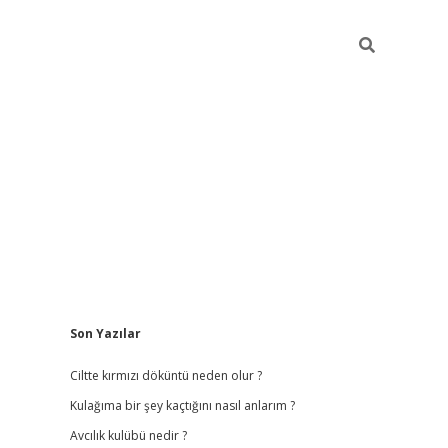
Sidebar
Son Yazılar
ilbet
hiltonbet
vdcasino güncel giriş
https://www.betex
Ciltte kırmızı döküntü neden olur ?
Kulağıma bir şey kaçtığını nasıl anlarım ?
Avcılık kulübü nedir ?