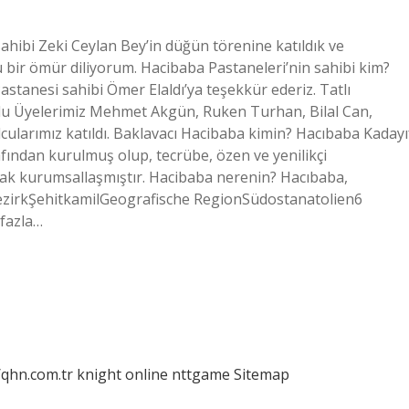
hibi Zeki Ceylan Bey’in düğün törenine katıldık ve
lu bir ömür diliyorum. Hacibaba Pastaneleri’nin sahibi kim?
stanesi sahibi Ömer Elaldı’ya teşekkür ederiz. Tatlı
u Üyelerimiz Mehmet Akgün, Ruken Turhan, Bilal Can,
ularımız katıldı. Baklavacı Hacibaba kimin? Hacıbaba Kadayı
fından kurulmuş olup, tecrübe, özen ve yenilikçi
arak kurumsallaşmıştır. Hacibaba nerenin? Hacıbaba,
zirkŞehitkamilGeografische RegionSüdostanatolien6
 fazla…
/qhn.com.tr
knight online
nttgame
Sitemap