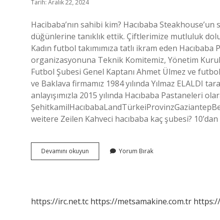
Tarih: Aralık 22, 2024
Hacibaba’nın sahibi kim? Hacıbaba Steakhouse’un sa
düğünlerine tanıklık ettik. Çiftlerimize mutluluk do
Kadın futbol takımımıza tatlı ikram eden Hacıbaba Pa
organizasyonuna Teknik Komitemiz, Yönetim Kurul
Futbol Şubesi Genel Kaptanı Ahmet Ülmez ve futbolc
ve Baklava firmamız 1984 yılında Yılmaz ELALDI tara
anlayışımızla 2015 yılında Hacıbaba Pastaneleri ol
ŞehitkamilHacıbabaLandTürkeiProvinzGaziantepBe
weitere Zeilen Kahveci hacıbaba kaç şubesi? 10’dan
Hacibaba
Devamını okuyun
Yorum Bırak
Kimin
https://irc.net.tc
https://metsamakine.com.tr
https:/