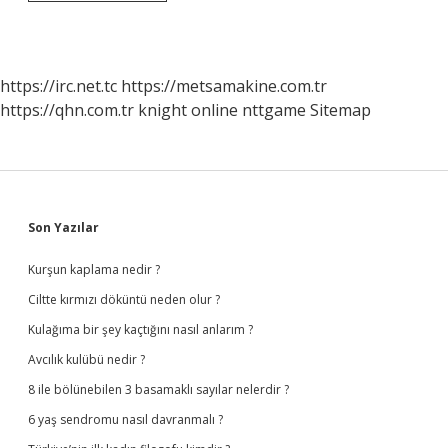
Kimin
https://irc.net.tc
https://metsamakine.com.tr
https://qhn.com.tr
knight online
nttgame
Sitemap
Sidebar
Son Yazılar
Kurşun kaplama nedir ?
Ciltte kırmızı döküntü neden olur ?
Kulağıma bir şey kaçtığını nasıl anlarım ?
Avcılık kulübü nedir ?
8 ile bölünebilen 3 basamaklı sayılar nelerdir ?
6 yaş sendromu nasıl davranmalı ?