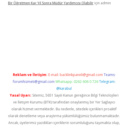
Bir Öğretmen Kaç Yıl Sonra Müdür Yardımcısı Olabilir
için
admin
w.betexper.xyz/
betci.co
betci giriş
hiltonbet güncel giriş
Reklam ve İletişim:
E-mail:
backlinkpaneli@gmail.com
Teams:
forumhizmeti@gmail.com
Whatsapp: 0262 606 0 726
Telegram:
@karabul
Yasal Uyarı:
Sitemiz, 5651 Sayılı Kanun gereğince Bilgi Teknolojileri
ve İletişim Kurumu (BTK) tarafından onaylanmış bir Yer Sağlayıcı
olarak hizmet vermektedir. Bu nedenle, sitedeki içerikleri proaktif
olarak denetleme veya araştırma yükümlülüğümüz bulunmamaktadır.
Ancak, üyelerimiz yazdıkları içeriklerin sorumluluğunu taşımakta olup,