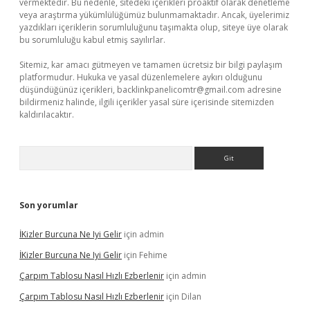
vermektedir. Bu nedenle, sitedeki içerikleri proaktif olarak denetleme
veya araştırma yükümlülüğümüz bulunmamaktadır. Ancak, üyelerimiz
yazdıkları içeriklerin sorumluluğunu taşımakta olup, siteye üye olarak
bu sorumluluğu kabul etmiş sayılırlar.
Sitemiz, kar amacı gütmeyen ve tamamen ücretsiz bir bilgi paylaşım
platformudur. Hukuka ve yasal düzenlemelere aykırı olduğunu
düşündüğünüz içerikleri,
backlinkpanelicomtr@gmail.com
adresine
bildirmeniz halinde, ilgili içerikler yasal süre içerisinde sitemizden
kaldırılacaktır.
Arama
Son yorumlar
İKizler Burcuna Ne Iyi Gelir
için
admin
İKizler Burcuna Ne Iyi Gelir
için
Fehime
Çarpım Tablosu Nasıl Hızlı Ezberlenir
için
admin
Çarpım Tablosu Nasıl Hızlı Ezberlenir
için
Dilan