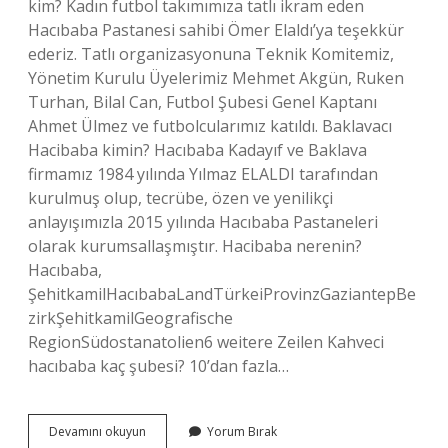
kim? Kadın futbol takımımıza tatlı ikram eden
Hacıbaba Pastanesi sahibi Ömer Elaldı’ya teşekkür
ederiz. Tatlı organizasyonuna Teknik Komitemiz,
Yönetim Kurulu Üyelerimiz Mehmet Akgün, Ruken
Turhan, Bilal Can, Futbol Şubesi Genel Kaptanı
Ahmet Ülmez ve futbolcularımız katıldı. Baklavacı
Hacibaba kimin? Hacıbaba Kadayıf ve Baklava
firmamız 1984 yılında Yılmaz ELALDI tarafından
kurulmuş olup, tecrübe, özen ve yenilikçi
anlayışımızla 2015 yılında Hacıbaba Pastaneleri
olarak kurumsallaşmıştır. Hacibaba nerenin?
Hacıbaba,
ŞehitkamilHacıbabaLandTürkeiProvinzGaziantepBe
zirkŞehitkamilGeografische
RegionSüdostanatolien6 weitere Zeilen Kahveci
hacıbaba kaç şubesi? 10’dan fazla…
Hacibaba
Devamını okuyun
Yorum Bırak