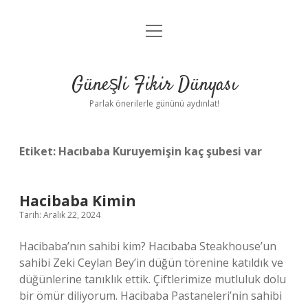
menüyü
Anasayfa
aç
Gizlilik Politikası
Güneşli Fikir Dünyası
Yasal Uyarı
Parlak önerilerle gününü aydınlat!
Hakkımızda
Etiket:
Hacıbaba Kuruyemişin kaç şubesi var
Hacibaba Kimin
Tarih: Aralık 22, 2024
Hacibaba’nın sahibi kim? Hacıbaba Steakhouse’un
sahibi Zeki Ceylan Bey’in düğün törenine katıldık ve
düğünlerine tanıklık ettik. Çiftlerimize mutluluk dolu
bir ömür diliyorum. Hacibaba Pastaneleri’nin sahibi