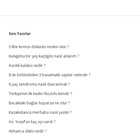
Sidebar
Son Yazılar
Ciltte kırmızı döküntü neden olur ?
Kulağıma bir şey kaçtığını nasıl anlarım ?
Avcılık kulübü nedir ?
8 ile bölünebilen 3 basamaklı sayılar nelerdir ?
6 yaş sendromu nasıl davranmalı ?
Türkiye’nin ilk kadın filozofu kimdir ?
Bacaktaki bağlar koparsa ne olur ?
Kazakistanca merhaba nasıl yazılır ?
Hz. Yusuf’un kaç eşi vardı ?
Almanca dativ nedir ?