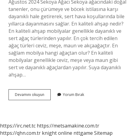
Ağustos 2024 Sekoya Ağacı Sekoya ağacındaki doğal
tanenler, onu çürümeye ve böcek istilasına karşı
dayanıklı hale getirerek, sert hava koşullarında bile
yıllarca dayanmasını sağlar. En kaliteli ahşap nedir?
En kaliteli ahşap mobilyalar genellikle dayanıklı ve
sert ağaç türlerinden yapılır. En çok tercih edilen
ağaç türleri ceviz, meşe, maun ve akçaağaçtır. En
sağlam mobilya hangi ağaçtan olur? En kaliteli
mobilyalar genellikle ceviz, meşe veya maun gibi
sert ve dayanıklı ağaçlardan yapılır. Suya dayanıklı
ahşap…
Hangi
Devamını okuyun
Yorum Bırak
Ahşap
Daha
Dayanıklı
https://irc.net.tc
https://metsamakine.com.tr
https://qhn.com.tr
knight online
nttgame
Sitemap