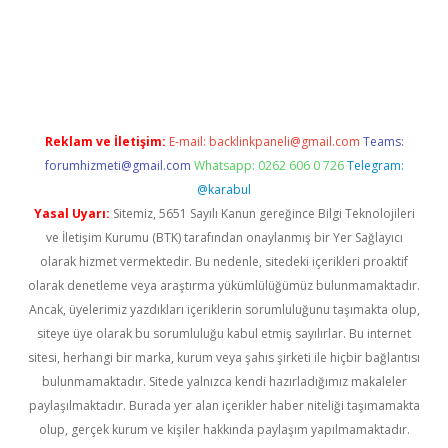
.betexper.xyz/
betci.co
betci giriş
hiltonbet güncel giriş
Reklam ve İletişim:
E-mail:
backlinkpaneli@gmail.com
Teams:
forumhizmeti@gmail.com
Whatsapp: 0262 606 0 726
Telegram:
@karabul
Yasal Uyarı:
Sitemiz, 5651 Sayılı Kanun gereğince Bilgi Teknolojileri
ve İletişim Kurumu (BTK) tarafından onaylanmış bir Yer Sağlayıcı
olarak hizmet vermektedir. Bu nedenle, sitedeki içerikleri proaktif
olarak denetleme veya araştırma yükümlülüğümüz bulunmamaktadır.
Ancak, üyelerimiz yazdıkları içeriklerin sorumluluğunu taşımakta olup,
siteye üye olarak bu sorumluluğu kabul etmiş sayılırlar. Bu internet
sitesi, herhangi bir marka, kurum veya şahıs şirketi ile hiçbir bağlantısı
bulunmamaktadır. Sitede yalnızca kendi hazırladığımız makaleler
paylaşılmaktadır. Burada yer alan içerikler haber niteliği taşımamakta
olup, gerçek kurum ve kişiler hakkında paylaşım yapılmamaktadır.