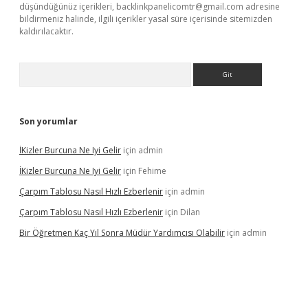
düşündüğünüz içerikleri,
backlinkpanelicomtr@gmail.com
adresine
bildirmeniz halinde, ilgili içerikler yasal süre içerisinde sitemizden
kaldırılacaktır.
Arama
Son yorumlar
İKizler Burcuna Ne Iyi Gelir
için
admin
İKizler Burcuna Ne Iyi Gelir
için
Fehime
Çarpım Tablosu Nasıl Hızlı Ezberlenir
için
admin
Çarpım Tablosu Nasıl Hızlı Ezberlenir
için
Dilan
Bir Öğretmen Kaç Yıl Sonra Müdür Yardımcısı Olabilir
için
admin