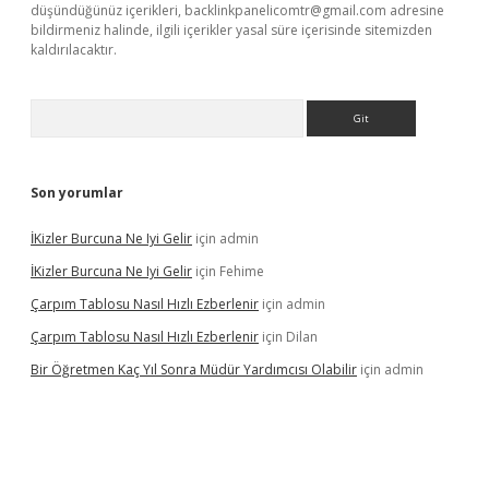
düşündüğünüz içerikleri,
backlinkpanelicomtr@gmail.com
adresine
bildirmeniz halinde, ilgili içerikler yasal süre içerisinde sitemizden
kaldırılacaktır.
Arama
Son yorumlar
İKizler Burcuna Ne Iyi Gelir
için
admin
İKizler Burcuna Ne Iyi Gelir
için
Fehime
Çarpım Tablosu Nasıl Hızlı Ezberlenir
için
admin
Çarpım Tablosu Nasıl Hızlı Ezberlenir
için
Dilan
Bir Öğretmen Kaç Yıl Sonra Müdür Yardımcısı Olabilir
için
admin