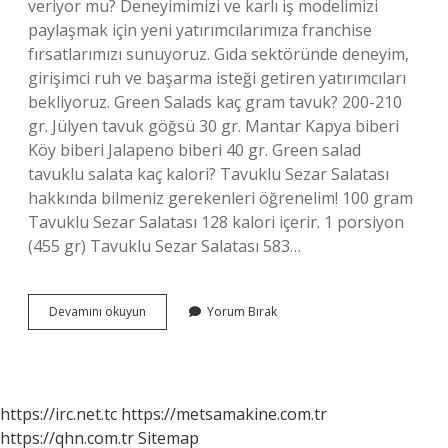
veriyor mu? Deneyimimizi ve karlı iş modelimizi
paylaşmak için yeni yatırımcılarımıza franchise
fırsatlarımızı sunuyoruz. Gıda sektöründe deneyim,
girişimci ruh ve başarma isteği getiren yatırımcıları
bekliyoruz. Green Salads kaç gram tavuk? 200-210
gr. Jülyen tavuk göğsü 30 gr. Mantar Kapya biberi
Köy biberi Jalapeno biberi 40 gr. Green salad
tavuklu salata kaç kalori? Tavuklu Sezar Salatası
hakkında bilmeniz gerekenleri öğrenelim! 100 gram
Tavuklu Sezar Salatası 128 kalori içerir. 1 porsiyon
(455 gr) Tavuklu Sezar Salatası 583…
Green
Devamını okuyun
Yorum Bırak
Salads
Kaç
Şubesi
Var
https://irc.net.tc
https://metsamakine.com.tr
https://qhn.com.tr
Sitemap