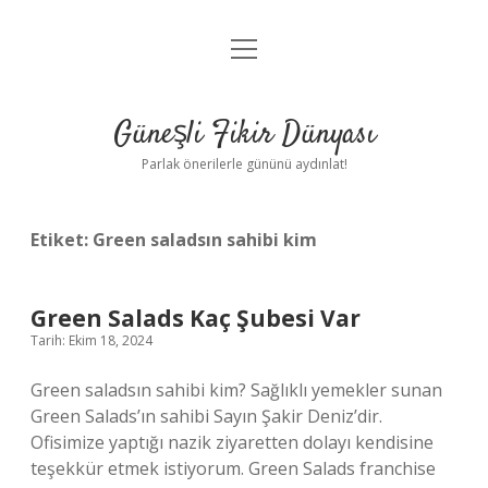
menüyü
Anasayfa
aç
Gizlilik Politikası
Güneşli Fikir Dünyası
Yasal Uyarı
Parlak önerilerle gününü aydınlat!
Hakkımızda
Etiket:
Green saladsın sahibi kim
Green Salads Kaç Şubesi Var
Tarih: Ekim 18, 2024
Green saladsın sahibi kim? Sağlıklı yemekler sunan
Green Salads’ın sahibi Sayın Şakir Deniz’dir.
Ofisimize yaptığı nazik ziyaretten dolayı kendisine
teşekkür etmek istiyorum. Green Salads franchise