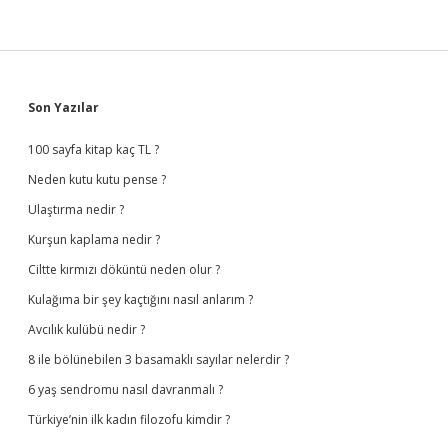
Sidebar
Son Yazılar
100 sayfa kitap kaç TL ?
Neden kutu kutu pense ?
Ulaştırma nedir ?
Kurşun kaplama nedir ?
Ciltte kırmızı döküntü neden olur ?
Kulağıma bir şey kaçtığını nasıl anlarım ?
Avcılık kulübü nedir ?
8 ile bölünebilen 3 basamaklı sayılar nelerdir ?
6 yaş sendromu nasıl davranmalı ?
Türkiye’nin ilk kadın filozofu kimdir ?