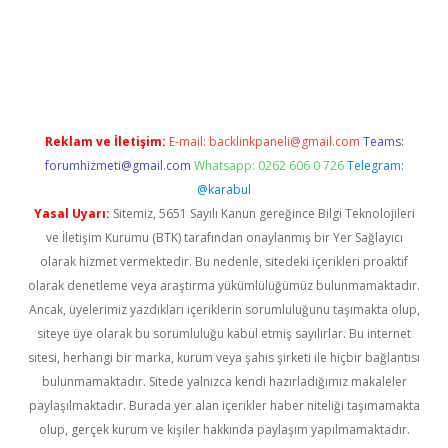
w.betexper.xyz/
betci.co
betci giriş
hiltonbet güncel giriş
Reklam ve İletişim:
E-mail:
backlinkpaneli@gmail.com
Teams:
forumhizmeti@gmail.com
Whatsapp: 0262 606 0 726
Telegram:
@karabul
Yasal Uyarı:
Sitemiz, 5651 Sayılı Kanun gereğince Bilgi Teknolojileri
ve İletişim Kurumu (BTK) tarafından onaylanmış bir Yer Sağlayıcı
olarak hizmet vermektedir. Bu nedenle, sitedeki içerikleri proaktif
olarak denetleme veya araştırma yükümlülüğümüz bulunmamaktadır.
Ancak, üyelerimiz yazdıkları içeriklerin sorumluluğunu taşımakta olup,
siteye üye olarak bu sorumluluğu kabul etmiş sayılırlar. Bu internet
sitesi, herhangi bir marka, kurum veya şahıs şirketi ile hiçbir bağlantısı
bulunmamaktadır. Sitede yalnızca kendi hazırladığımız makaleler
paylaşılmaktadır. Burada yer alan içerikler haber niteliği taşımamakta
olup, gerçek kurum ve kişiler hakkında paylaşım yapılmamaktadır.