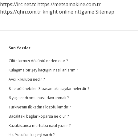
https://irc.net.tc
https://metsamakine.com.tr
https://qhn.com.tr
knight online
nttgame
Sitemap
Sidebar
Son Yazılar
Ciltte kırmızı döküntü neden olur ?
Kulağıma bir şey kaçtığını nasıl anlarım ?
Avcılık kulübü nedir ?
8 ile bölünebilen 3 basamaklı sayılar nelerdir ?
6 yaş sendromu nasıl davranmalı ?
Türkiye’nin ilk kadın filozofu kimdir ?
Bacaktaki bağlar koparsa ne olur ?
Kazakistanca merhaba nasıl yazılır ?
Hz. Yusuf’un kaç eşi vardı ?