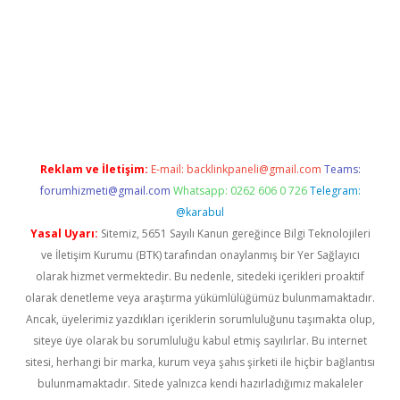
w.betexper.xyz/
betci.co
betci giriş
hiltonbet güncel giriş
Reklam ve İletişim:
E-mail:
backlinkpaneli@gmail.com
Teams:
forumhizmeti@gmail.com
Whatsapp: 0262 606 0 726
Telegram:
@karabul
Yasal Uyarı:
Sitemiz, 5651 Sayılı Kanun gereğince Bilgi Teknolojileri
ve İletişim Kurumu (BTK) tarafından onaylanmış bir Yer Sağlayıcı
olarak hizmet vermektedir. Bu nedenle, sitedeki içerikleri proaktif
olarak denetleme veya araştırma yükümlülüğümüz bulunmamaktadır.
Ancak, üyelerimiz yazdıkları içeriklerin sorumluluğunu taşımakta olup,
siteye üye olarak bu sorumluluğu kabul etmiş sayılırlar. Bu internet
sitesi, herhangi bir marka, kurum veya şahıs şirketi ile hiçbir bağlantısı
bulunmamaktadır. Sitede yalnızca kendi hazırladığımız makaleler