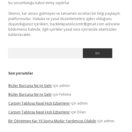
bu sorumluluğu kabul etmiş sayılırlar.
Sitemiz, kar amacı gütmeyen ve tamamen ücretsiz bir bilgi paylaşım
platformudur. Hukuka ve yasal düzenlemelere aykırı olduğunu
düşündüğünüz içerikleri,
backlinkpanelicomtr@gmail.com
adresine
bildirmeniz halinde, ilgili içerikler yasal süre içerisinde sitemizden
kaldırılacaktır.
Arama
Son yorumlar
İKizler Burcuna Ne Iyi Gelir
için
admin
İKizler Burcuna Ne Iyi Gelir
için
Fehime
Çarpım Tablosu Nasıl Hızlı Ezberlenir
için
admin
Çarpım Tablosu Nasıl Hızlı Ezberlenir
için
Dilan
Bir Öğretmen Kaç Yıl Sonra Müdür Yardımcısı Olabilir
için
admin