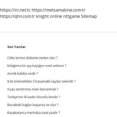
Olur
https://irc.net.tc
https://metsamakine.com.tr
https://qhn.com.tr
knight online
nttgame
Sitemap
Sidebar
Son Yazılar
Ciltte kırmızı döküntü neden olur ?
Kulağıma bir şey kaçtığını nasıl anlarım ?
Avcılık kulübü nedir ?
8 ile bölünebilen 3 basamaklı sayılar nelerdir ?
6 yaş sendromu nasıl davranmalı ?
Türkiye’nin ilk kadın filozofu kimdir ?
Bacaktaki bağlar koparsa ne olur ?
Kazakistanca merhaba nasıl yazılır ?