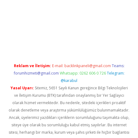
w.betexper.xyz/
betci.co
betci giriş
hiltonbet güncel giriş
Reklam ve İletişim:
E-mail:
backlinkpaneli@gmail.com
Teams:
forumhizmeti@gmail.com
Whatsapp: 0262 606 0 726
Telegram:
@karabul
Yasal Uyarı:
Sitemiz, 5651 Sayılı Kanun gereğince Bilgi Teknolojileri
ve İletişim Kurumu (BTK) tarafından onaylanmış bir Yer Sağlayıcı
olarak hizmet vermektedir. Bu nedenle, sitedeki içerikleri proaktif
olarak denetleme veya araştırma yükümlülüğümüz bulunmamaktadır.
Ancak, üyelerimiz yazdıkları içeriklerin sorumluluğunu taşımakta olup,
siteye üye olarak bu sorumluluğu kabul etmiş sayılırlar. Bu internet
sitesi, herhangi bir marka, kurum veya şahıs şirketi ile hiçbir bağlantısı