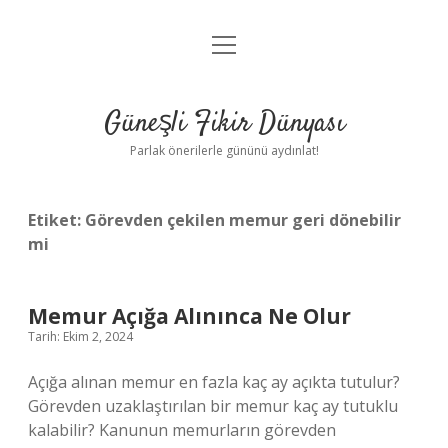
menüyü
Anasayfa
aç
Gizlilik Politikası
Güneşli Fikir Dünyası
Yasal Uyarı
Parlak önerilerle gününü aydınlat!
Hakkımızda
Etiket:
Görevden çekilen memur geri dönebilir
mi
Memur Açığa Alınınca Ne Olur
Tarih: Ekim 2, 2024
Açığa alınan memur en fazla kaç ay açıkta tutulur?
Görevden uzaklaştırılan bir memur kaç ay tutuklu
kalabilir? Kanunun memurların görevden