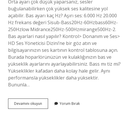
Orta ayarı çok düşük yaparsanız, sesler
buğulanabilirken çok yüksek ses kalitesine yol
açabilir. Bas ayarı kaç Hz? Aşırı ses: 6.000 Hz 20.000
Hz frekans değeri Sisub-Bass20Hz-60Hzbass60Hz-
250Hzlow Midrance250Hz-500Hzmirange500Hz-2.
Bas ayarlari nasıl yapılır? Kontrol> Donanım ve Ses>
HD Ses Yöneticisi Dizini’ne bir göz atın ve
bilgisayarınızın ses kartının kontrol tablosuna açın.
Burada hoparlörünüzün ve kulaklığınızın bas ve
yükseklik ayarlarını ayarlayabilirsiniz. Bass mı tiz mi?
Yükseklikler kafadan daha kolay hale gelir. Aynı
performansla yükseklikler daha yüksektir.
Bununla…
Tiz
Devamını okuyun
Yorum Bırak
Ve
Bas
Ayarı
Nasıl