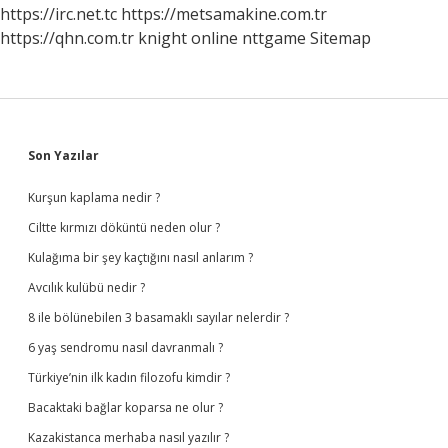
Olmalı
https://irc.net.tc
https://metsamakine.com.tr
https://qhn.com.tr
knight online
nttgame
Sitemap
Sidebar
Son Yazılar
Kurşun kaplama nedir ?
Ciltte kırmızı döküntü neden olur ?
Kulağıma bir şey kaçtığını nasıl anlarım ?
Avcılık kulübü nedir ?
8 ile bölünebilen 3 basamaklı sayılar nelerdir ?
6 yaş sendromu nasıl davranmalı ?
Türkiye’nin ilk kadın filozofu kimdir ?
Bacaktaki bağlar koparsa ne olur ?
Kazakistanca merhaba nasıl yazılır ?