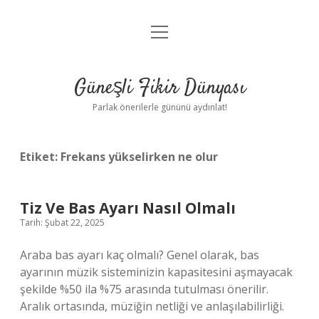
menüyü
Anasayfa
aç
Gizlilik Politikası
Güneşli Fikir Dünyası
Yasal Uyarı
Parlak önerilerle gününü aydınlat!
Hakkımızda
Etiket:
Frekans yükselirken ne olur
Tiz Ve Bas Ayarı Nasıl Olmalı
Tarih: Şubat 22, 2025
Araba bas ayarı kaç olmalı? Genel olarak, bas
ayarının müzik sisteminizin kapasitesini aşmayacak
şekilde %50 ila %75 arasında tutulması önerilir.
Aralık ortasında, müziğin netliği ve anlaşılabilirliği.