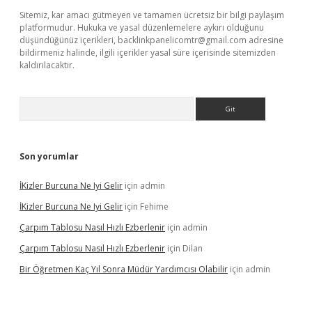
Sitemiz, kar amacı gütmeyen ve tamamen ücretsiz bir bilgi paylaşım
platformudur. Hukuka ve yasal düzenlemelere aykırı olduğunu
düşündüğünüz içerikleri,
backlinkpanelicomtr@gmail.com
adresine
bildirmeniz halinde, ilgili içerikler yasal süre içerisinde sitemizden
kaldırılacaktır.
Arama
Son yorumlar
İKizler Burcuna Ne Iyi Gelir
için
admin
İKizler Burcuna Ne Iyi Gelir
için
Fehime
Çarpım Tablosu Nasıl Hızlı Ezberlenir
için
admin
Çarpım Tablosu Nasıl Hızlı Ezberlenir
için
Dilan
Bir Öğretmen Kaç Yıl Sonra Müdür Yardımcısı Olabilir
için
admin