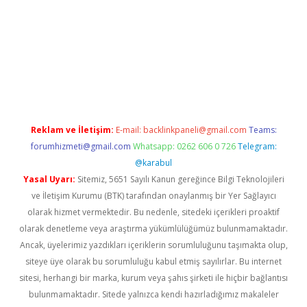
w.betexper.xyz/
betci.co
betci giriş
hiltonbet güncel giriş
Reklam ve İletişim:
E-mail:
backlinkpaneli@gmail.com
Teams:
forumhizmeti@gmail.com
Whatsapp: 0262 606 0 726
Telegram:
@karabul
Yasal Uyarı:
Sitemiz, 5651 Sayılı Kanun gereğince Bilgi Teknolojileri
ve İletişim Kurumu (BTK) tarafından onaylanmış bir Yer Sağlayıcı
olarak hizmet vermektedir. Bu nedenle, sitedeki içerikleri proaktif
olarak denetleme veya araştırma yükümlülüğümüz bulunmamaktadır.
Ancak, üyelerimiz yazdıkları içeriklerin sorumluluğunu taşımakta olup,
siteye üye olarak bu sorumluluğu kabul etmiş sayılırlar. Bu internet
sitesi, herhangi bir marka, kurum veya şahıs şirketi ile hiçbir bağlantısı
bulunmamaktadır. Sitede yalnızca kendi hazırladığımız makaleler