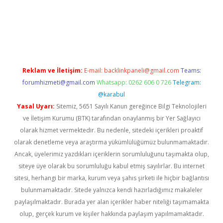
w.betexper.xyz/
betci.co
betci giriş
hiltonbet güncel giriş
Reklam ve İletişim:
E-mail:
backlinkpaneli@gmail.com
Teams:
forumhizmeti@gmail.com
Whatsapp: 0262 606 0 726
Telegram:
@karabul
Yasal Uyarı:
Sitemiz, 5651 Sayılı Kanun gereğince Bilgi Teknolojileri
ve İletişim Kurumu (BTK) tarafından onaylanmış bir Yer Sağlayıcı
olarak hizmet vermektedir. Bu nedenle, sitedeki içerikleri proaktif
olarak denetleme veya araştırma yükümlülüğümüz bulunmamaktadır.
Ancak, üyelerimiz yazdıkları içeriklerin sorumluluğunu taşımakta olup,
siteye üye olarak bu sorumluluğu kabul etmiş sayılırlar. Bu internet
sitesi, herhangi bir marka, kurum veya şahıs şirketi ile hiçbir bağlantısı
bulunmamaktadır. Sitede yalnızca kendi hazırladığımız makaleler
paylaşılmaktadır. Burada yer alan içerikler haber niteliği taşımamakta
olup, gerçek kurum ve kişiler hakkında paylaşım yapılmamaktadır.