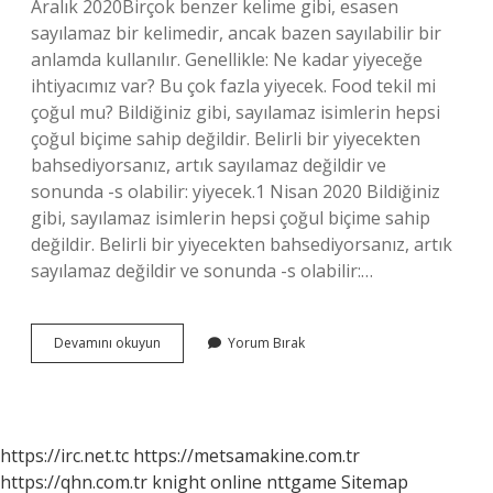
Aralık 2020Birçok benzer kelime gibi, esasen
sayılamaz bir kelimedir, ancak bazen sayılabilir bir
anlamda kullanılır. Genellikle: Ne kadar yiyeceğe
ihtiyacımız var? Bu çok fazla yiyecek. Food tekil mi
çoğul mu? Bildiğiniz gibi, sayılamaz isimlerin hepsi
çoğul biçime sahip değildir. Belirli bir yiyecekten
bahsediyorsanız, artık sayılamaz değildir ve
sonunda -s olabilir: yiyecek.1 Nisan 2020 Bildiğiniz
gibi, sayılamaz isimlerin hepsi çoğul biçime sahip
değildir. Belirli bir yiyecekten bahsediyorsanız, artık
sayılamaz değildir ve sonunda -s olabilir:…
Food
Devamını okuyun
Yorum Bırak
Countable
Mı
Uncountable
Mı
https://irc.net.tc
https://metsamakine.com.tr
https://qhn.com.tr
knight online
nttgame
Sitemap