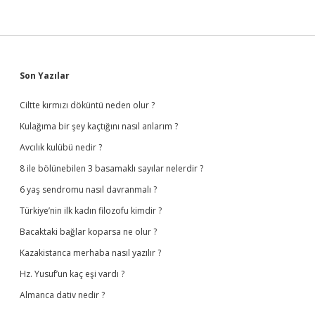
Sidebar
Son Yazılar
Ciltte kırmızı döküntü neden olur ?
Kulağıma bir şey kaçtığını nasıl anlarım ?
Avcılık kulübü nedir ?
8 ile bölünebilen 3 basamaklı sayılar nelerdir ?
6 yaş sendromu nasıl davranmalı ?
Türkiye’nin ilk kadın filozofu kimdir ?
Bacaktaki bağlar koparsa ne olur ?
Kazakistanca merhaba nasıl yazılır ?
Hz. Yusuf’un kaç eşi vardı ?
Almanca dativ nedir ?