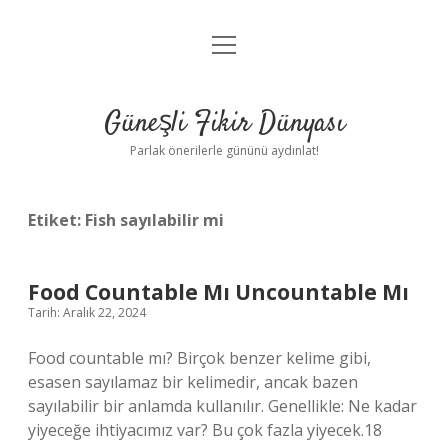
menüyü
Anasayfa
aç
Gizlilik Politikası
Güneşli Fikir Dünyası
Yasal Uyarı
Parlak önerilerle gününü aydınlat!
Hakkımızda
Etiket:
Fish sayılabilir mi
Food Countable Mı Uncountable Mı
Tarih: Aralık 22, 2024
Food countable mı? Birçok benzer kelime gibi,
esasen sayılamaz bir kelimedir, ancak bazen
sayılabilir bir anlamda kullanılır. Genellikle: Ne kadar
yiyeceğe ihtiyacımız var? Bu çok fazla yiyecek.18