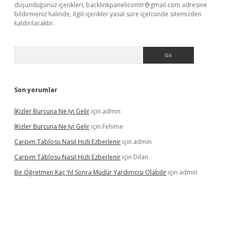
düşündüğünüz içerikleri,
backlinkpanelicomtr@gmail.com
adresine
bildirmeniz halinde, ilgili içerikler yasal süre içerisinde sitemizden
kaldırılacaktır.
Arama
Son yorumlar
İKizler Burcuna Ne Iyi Gelir
için
admin
İKizler Burcuna Ne Iyi Gelir
için
Fehime
Çarpım Tablosu Nasıl Hızlı Ezberlenir
için
admin
Çarpım Tablosu Nasıl Hızlı Ezberlenir
için
Dilan
Bir Öğretmen Kaç Yıl Sonra Müdür Yardımcısı Olabilir
için
admin