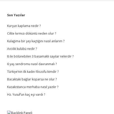
Sidebar
Son Yazılar
Kurşun kaplama nedir ?
Ciltte kırmızı döküntü neden olur ?
Kulağıma bir şey kaçtığını nasıl anlarım ?
Avcılık kulübü nedir ?
8 ile bölünebilen 3 basamaklı sayılar nelerdir ?
6 yaş sendromu nasıl davranmalı ?
Türkiye’nin ilk kadın filozofu kimdir ?
Bacaktaki bağlar koparsa ne olur ?
Kazakistanca merhaba nasıl yazılır ?
Hz. Yusuf’un kaç eşi vardı ?