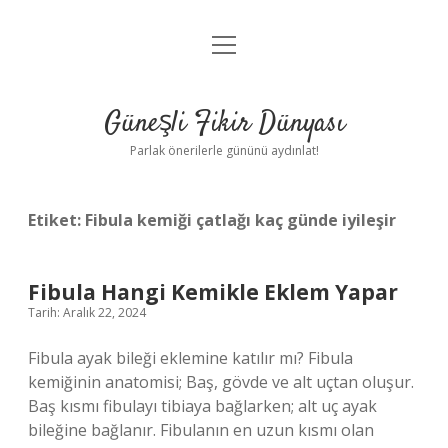
menüyü
Anasayfa
aç
Gizlilik Politikası
Güneşli Fikir Dünyası
Yasal Uyarı
Parlak önerilerle gününü aydınlat!
Hakkımızda
Etiket:
Fibula kemiği çatlağı kaç günde iyileşir
Fibula Hangi Kemikle Eklem Yapar
Tarih: Aralık 22, 2024
Fibula ayak bileği eklemine katılır mı? Fibula
kemiğinin anatomisi; Baş, gövde ve alt uçtan oluşur.
Baş kısmı fibulayı tibiaya bağlarken; alt uç ayak
bileğine bağlanır. Fibulanın en uzun kısmı olan