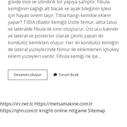
gövde ince ve silindirik bir yapıya sahiptir. Fibula
kemiğinin sağlığı alt bacak ve ayak bileğinin işlevi
için hayati önem taşır. Tibia hangi kemikle eklem
yapar? TIBIA (Baldır kemiği) Üstte femur, altta talus
ve lateralde fibula ile sınır oluşturur. Üst ucu kalındır
ve lateral ve posterior olarak çıkıntı yapan iki
kondülöz kemikten oluşur. Her iki kondülöz kemiğin
de lateral yüzeylerinde femur ile eklemlenen içbükey
eklem yüzeyleri vardır. Fibula kemiği ne işe…
Fibula
Devamını okuyun
Yorum Bırak
Hangi
Kemikle
Eklem
Yapar
https://irc.net.tc
https://metsamakine.com.tr
https://qhn.com.tr
knight online
nttgame
Sitemap