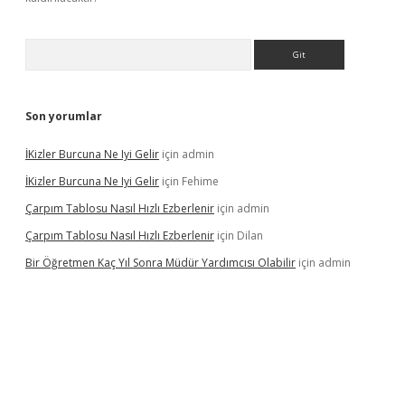
Arama
Son yorumlar
İKizler Burcuna Ne Iyi Gelir
için
admin
İKizler Burcuna Ne Iyi Gelir
için
Fehime
Çarpım Tablosu Nasıl Hızlı Ezberlenir
için
admin
Çarpım Tablosu Nasıl Hızlı Ezberlenir
için
Dilan
Bir Öğretmen Kaç Yıl Sonra Müdür Yardımcısı Olabilir
için
admin
w.betexper.xyz/
betci.co
betci giriş
hiltonbet güncel giriş