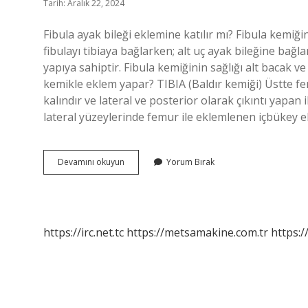
Tarih: Aralık 22, 2024
Fibula ayak bileği eklemine katılır mı? Fibula kemiği
fibulayı tibiaya bağlarken; alt uç ayak bileğine bağla
yapıya sahiptir. Fibula kemiğinin sağlığı alt bacak ve
kemikle eklem yapar? TIBIA (Baldır kemiği) Üstte femu
kalındır ve lateral ve posterior olarak çıkıntı yapa
lateral yüzeylerinde femur ile eklemlenen içbükey ek
Fibula
Devamını okuyun
Yorum Bırak
Hangi
Kemikle
Eklem
Yapar
https://irc.net.tc
https://metsamakine.com.tr
https:/