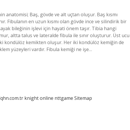
nin anatomisi; Baş, gövde ve alt uçtan oluşur. Baş kısmı
nır. Fibulanın en uzun kısmı olan gövde ince ve silindirik bir
 ayak bileğinin işlevi için hayati önem taşır. Tibia hangi
r, altta talus ve lateralde fibula ile sınır oluşturur. Üst ucu
n iki kondülöz kemikten oluşur. Her iki kondülöz kemiğin de
lem yüzeyleri vardır. Fibula kemiği ne işe…
/qhn.com.tr
knight online
nttgame
Sitemap