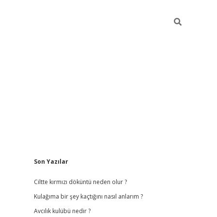
Sidebar
Son Yazılar
ilbet
hiltonbet
vdcasino güncel giriş
https://www.b
Ciltte kırmızı döküntü neden olur ?
Kulağıma bir şey kaçtığını nasıl anlarım ?
Avcılık kulübü nedir ?