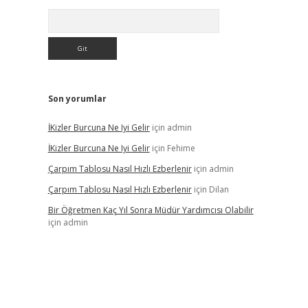
Arama
Son yorumlar
İKizler Burcuna Ne Iyi Gelir
için
admin
İKizler Burcuna Ne Iyi Gelir
için
Fehime
Çarpım Tablosu Nasıl Hızlı Ezberlenir
için
admin
Çarpım Tablosu Nasıl Hızlı Ezberlenir
için
Dilan
Bir Öğretmen Kaç Yıl Sonra Müdür Yardımcısı Olabilir
için
admin