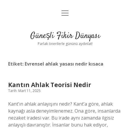
menüyü
Anasayfa
aç
Gizlilik Politikası
Güneşli Fikir Dünyası
Yasal Uyarı
Parlak önerilerle gününü aydınlat!
Hakkımızda
Etiket:
Evrensel ahlak yasası nedir kısaca
Kantın Ahlak Teorisi Nedir
Tarih: Mart 11, 2025
Kant’ın ahlak anlayışını nedir? Kant’a göre, ahlak
kaynağı asla deneyimlenemez. Ona göre, insanlarda
nezaket iradesi var. Bu irade aynı zamanda ilgisiz
anlayışlı davranıştır. İnsanlar bunu hak ediyor,