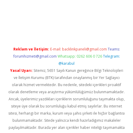
w.betexper.xyz/
betci.co
betci giriş
hiltonbet güncel giriş
Reklam ve İletişim:
E-mail:
backlinkpaneli@gmail.com
Teams:
forumhizmeti@gmail.com
Whatsapp: 0262 606 0 726
Telegram:
@karabul
Yasal Uyarı:
Sitemiz, 5651 Sayılı Kanun gereğince Bilgi Teknolojileri
ve İletişim Kurumu (BTK) tarafından onaylanmış bir Yer Sağlayıcı
olarak hizmet vermektedir. Bu nedenle, sitedeki içerikleri proaktif
olarak denetleme veya araştırma yükümlülüğümüz bulunmamaktadır.
Ancak, üyelerimiz yazdıkları içeriklerin sorumluluğunu taşımakta olup,
siteye üye olarak bu sorumluluğu kabul etmiş sayılırlar. Bu internet
sitesi, herhangi bir marka, kurum veya şahıs şirketi ile hiçbir bağlantısı
bulunmamaktadır. Sitede yalnızca kendi hazırladığımız makaleler
paylaşılmaktadır. Burada yer alan içerikler haber niteliği taşımamakta