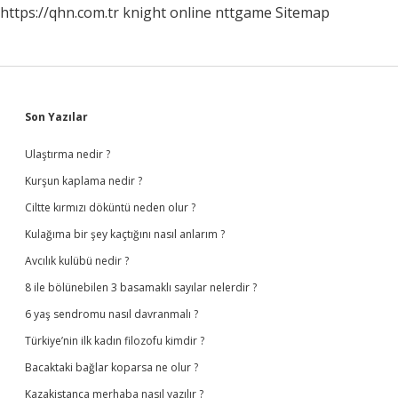
https://qhn.com.tr
knight online
nttgame
Sitemap
Sidebar
Son Yazılar
Ulaştırma nedir ?
Kurşun kaplama nedir ?
Ciltte kırmızı döküntü neden olur ?
Kulağıma bir şey kaçtığını nasıl anlarım ?
Avcılık kulübü nedir ?
8 ile bölünebilen 3 basamaklı sayılar nelerdir ?
6 yaş sendromu nasıl davranmalı ?
Türkiye’nin ilk kadın filozofu kimdir ?
Bacaktaki bağlar koparsa ne olur ?
Kazakistanca merhaba nasıl yazılır ?