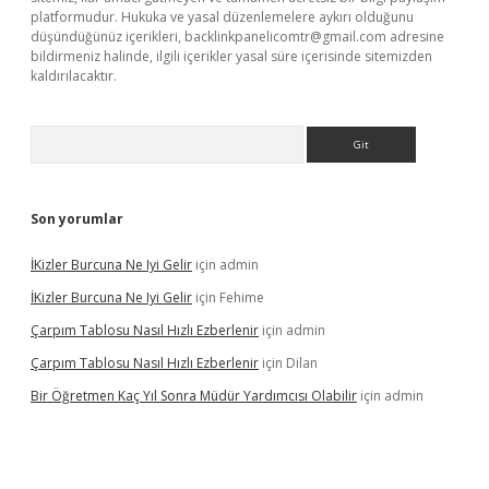
platformudur. Hukuka ve yasal düzenlemelere aykırı olduğunu
düşündüğünüz içerikleri,
backlinkpanelicomtr@gmail.com
adresine
bildirmeniz halinde, ilgili içerikler yasal süre içerisinde sitemizden
kaldırılacaktır.
Arama
Son yorumlar
İKizler Burcuna Ne Iyi Gelir
için
admin
İKizler Burcuna Ne Iyi Gelir
için
Fehime
Çarpım Tablosu Nasıl Hızlı Ezberlenir
için
admin
Çarpım Tablosu Nasıl Hızlı Ezberlenir
için
Dilan
Bir Öğretmen Kaç Yıl Sonra Müdür Yardımcısı Olabilir
için
admin