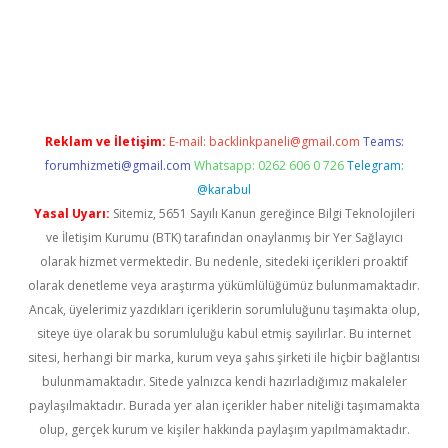
w.betexper.xyz/
betci.co
betci giriş
hiltonbet güncel giriş
Reklam ve İletişim:
E-mail:
backlinkpaneli@gmail.com
Teams:
forumhizmeti@gmail.com
Whatsapp: 0262 606 0 726
Telegram:
@karabul
Yasal Uyarı:
Sitemiz, 5651 Sayılı Kanun gereğince Bilgi Teknolojileri
ve İletişim Kurumu (BTK) tarafından onaylanmış bir Yer Sağlayıcı
olarak hizmet vermektedir. Bu nedenle, sitedeki içerikleri proaktif
olarak denetleme veya araştırma yükümlülüğümüz bulunmamaktadır.
Ancak, üyelerimiz yazdıkları içeriklerin sorumluluğunu taşımakta olup,
siteye üye olarak bu sorumluluğu kabul etmiş sayılırlar. Bu internet
sitesi, herhangi bir marka, kurum veya şahıs şirketi ile hiçbir bağlantısı
bulunmamaktadır. Sitede yalnızca kendi hazırladığımız makaleler
paylaşılmaktadır. Burada yer alan içerikler haber niteliği taşımamakta
olup, gerçek kurum ve kişiler hakkında paylaşım yapılmamaktadır.