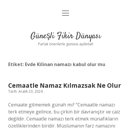
menüyü
Anasayfa
aç
Gizlilik Politikası
Güneşli Fikir Dünyası
Yasal Uyarı
Parlak önerilerle gününü aydınlat!
Hakkımızda
Etiket:
Evde Kilinan namazı kabul olur mu
Cemaatle Namaz Kılmazsak Ne Olur
Tarih: Aralık 23, 2024
Cemaate gitmemek günah mı? “Cemaatle namazı
terk etmeye gelince, bu çirkin bir davranıştır ve caiz
değildir. Cemaatle namazı terk etmek münafıkların
özelliklerinden biridir. Müslümanın farz namazını