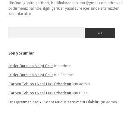
düşündüğünüz içerikleri,
backlinkpanelicomtr@gmail.com
adresine
bildirmeniz halinde, ilgili içerikler yasal süre içerisinde sitemizden
kaldırılacaktır.
Arama
Son yorumlar
İKizler Burcuna Ne Iyi Gelir
için
admin
İKizler Burcuna Ne Iyi Gelir
için
Fehime
Çarpım Tablosu Nasıl Hızlı Ezberlenir
için
admin
Çarpım Tablosu Nasıl Hızlı Ezberlenir
için
Dilan
Bir Öğretmen Kaç Yıl Sonra Müdür Yardımcısı Olabilir
için
admin