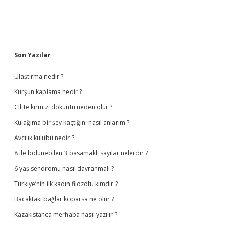
Sidebar
Son Yazılar
Ulaştırma nedir ?
Kurşun kaplama nedir ?
Ciltte kırmızı döküntü neden olur ?
Kulağıma bir şey kaçtığını nasıl anlarım ?
Avcılık kulübü nedir ?
8 ile bölünebilen 3 basamaklı sayılar nelerdir ?
6 yaş sendromu nasıl davranmalı ?
Türkiye’nin ilk kadın filozofu kimdir ?
Bacaktaki bağlar koparsa ne olur ?
Kazakistanca merhaba nasıl yazılır ?