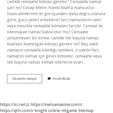
camide cemaatle kılması gerekir.” Cemaatle namaz
şart mı? Cevap Metni. Hamd Allah’a mahsustur.
İslam alimlerinin iki görüşünden daha doğru olanına
göre, gücü yeten erkeklerin farz namazlarını cami
veya mescitte cemaatle kılmaları farzdır. Cemaat ile
kılınmayan namaz kabul olur mu? Cemaate
yetişemeyen bir kimse, camide tek başına namaz
kılarken ikametgah kılması gerekir mi? Beş vakit
namazın cemaatle kılındığı camilere, o vaktin farz
namazını kılmak için giren kimseler, cemaatle veya
tek başına namaz kılmak isterlerse ezan…
Cemaatle
Devamını okuyun
Yorum Bırak
Namaz
Kılmazsak
Ne
Olur
https://irc.net.tc
https://metsamakine.com.tr
https://qhn.com.tr
knight online
nttgame
Sitemap