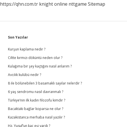
https://qhn.com.tr
knight online
nttgame
Sitemap
Sidebar
Son Yazılar
Kurşun kaplama nedir ?
Ciltte kırmızı döküntü neden olur ?
Kulağıma bir şey kaçtığını nasıl anlarım ?
Avcılık kulübü nedir ?
8 ile bölünebilen 3 basamaklı sayılar nelerdir ?
6 yaş sendromu nasıl davranmalı ?
Türkiye’nin ilk kadın filozofu kimdir ?
Bacaktaki bağlar koparsa ne olur ?
Kazakistanca merhaba nasıl yazılır ?
Hz. Yusuf’un kaç eşi vardı ?