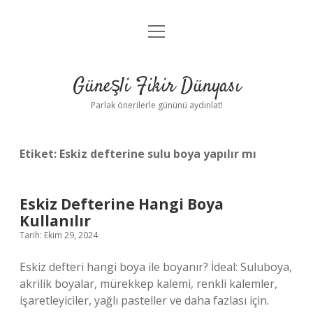
menüyü
Anasayfa
aç
Gizlilik Politikası
Güneşli Fikir Dünyası
Yasal Uyarı
Parlak önerilerle gününü aydınlat!
Hakkımızda
Etiket:
Eskiz defterine sulu boya yapılır mı
Eskiz Defterine Hangi Boya
Kullanılır
Tarih: Ekim 29, 2024
Eskiz defteri hangi boya ile boyanır? İdeal: Suluboya,
akrilik boyalar, mürekkep kalemi, renkli kalemler,
işaretleyiciler, yağlı pasteller ve daha fazlası için.