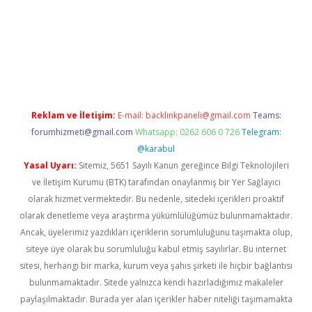
w.betexper.xyz/
betci.co
betci giriş
hiltonbet güncel giriş
Reklam ve İletişim:
E-mail:
backlinkpaneli@gmail.com
Teams:
forumhizmeti@gmail.com
Whatsapp: 0262 606 0 726
Telegram:
@karabul
Yasal Uyarı:
Sitemiz, 5651 Sayılı Kanun gereğince Bilgi Teknolojileri
ve İletişim Kurumu (BTK) tarafından onaylanmış bir Yer Sağlayıcı
olarak hizmet vermektedir. Bu nedenle, sitedeki içerikleri proaktif
olarak denetleme veya araştırma yükümlülüğümüz bulunmamaktadır.
Ancak, üyelerimiz yazdıkları içeriklerin sorumluluğunu taşımakta olup,
siteye üye olarak bu sorumluluğu kabul etmiş sayılırlar. Bu internet
sitesi, herhangi bir marka, kurum veya şahıs şirketi ile hiçbir bağlantısı
bulunmamaktadır. Sitede yalnızca kendi hazırladığımız makaleler
paylaşılmaktadır. Burada yer alan içerikler haber niteliği taşımamakta