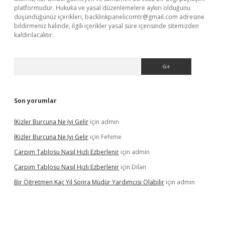
platformudur. Hukuka ve yasal düzenlemelere aykırı olduğunu
düşündüğünüz içerikleri,
backlinkpanelicomtr@gmail.com
adresine
bildirmeniz halinde, ilgili içerikler yasal süre içerisinde sitemizden
kaldırılacaktır.
Arama
Son yorumlar
İKizler Burcuna Ne Iyi Gelir
için
admin
İKizler Burcuna Ne Iyi Gelir
için
Fehime
Çarpım Tablosu Nasıl Hızlı Ezberlenir
için
admin
Çarpım Tablosu Nasıl Hızlı Ezberlenir
için
Dilan
Bir Öğretmen Kaç Yıl Sonra Müdür Yardımcısı Olabilir
için
admin