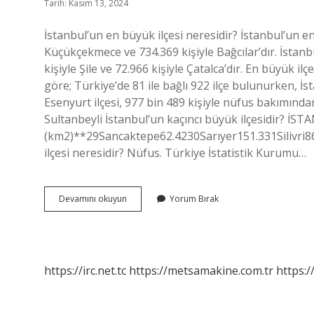
Tarih: Kasım 13, 2024
İstanbul’un en büyük ilçesi neresidir? İstanbul’un en 
Küçükçekmece ve 734.369 kişiyle Bağcılar’dır. İstanbul
kişiyle Şile ve 72.966 kişiyle Çatalca’dır. En büyük i
göre; Türkiye’de 81 ile bağlı 922 ilçe bulunurken, İs
Esenyurt ilçesi, 977 bin 489 kişiyle nüfus bakımından
Sultanbeyli İstanbul’un kaçıncı büyük ilçesidir? İS
(km2)**29Sancaktepe62.4230Sarıyer151.331Silivri86
ilçesi neresidir? Nüfus. Türkiye İstatistik Kurumu…
İStanbulun
Devamını okuyun
Yorum Bırak
En
Büyük
Ilçesi
Hangisi
https://irc.net.tc
https://metsamakine.com.tr
https:/