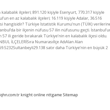
kalabalık ilçeleri; 891.120 kişiyle Esenyurt, 770.317 kişiyle
’un en az kalabalık ilçeleri; 16.119 kişiyle Adalar, 36.516
lçesi hangisidir? Türkiye İstatistik Kurumu’nun (TÜİK) verilerin
tanbul’da bir ilçenin nüfusu 57 ilin nüfusunu geçti. İstanbul’u
 57 ili geride bırakarak Türkiye’nin en kalabalık ilçesi oldu.
TANBUL İLÇELERİSıra Numarasıİlçe AdıAlan Alan
9.5232Sultanbeyli29.138 satır daha Türkiye’nin en büyük 2
/qhn.com.tr
knight online
nttgame
Sitemap