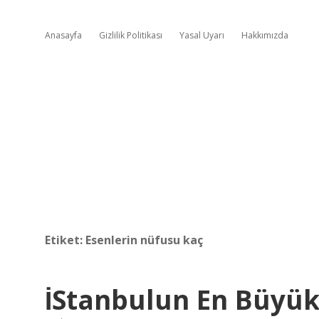
Anasayfa
Gizlilik Politikası
Yasal Uyarı
Hakkımızda
Etiket:
Esenlerin nüfusu kaç
İStanbulun En Büyük 