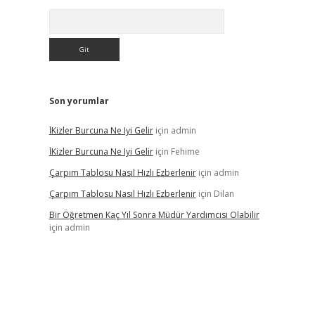
Arama
Son yorumlar
İKizler Burcuna Ne Iyi Gelir
için
admin
İKizler Burcuna Ne Iyi Gelir
için
Fehime
Çarpım Tablosu Nasıl Hızlı Ezberlenir
için
admin
Çarpım Tablosu Nasıl Hızlı Ezberlenir
için
Dilan
Bir Öğretmen Kaç Yıl Sonra Müdür Yardımcısı Olabilir
için
admin