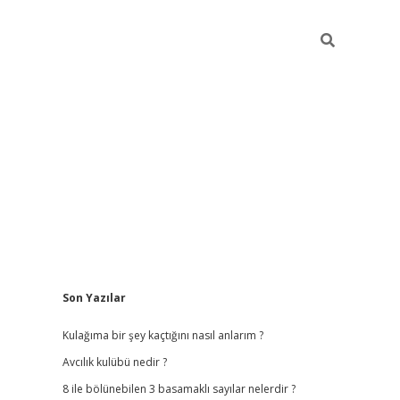
Sidebar
Son Yazılar
ilbet
hiltonbet
vdcasino güncel giriş
https://www.betex
Kulağıma bir şey kaçtığını nasıl anlarım ?
Avcılık kulübü nedir ?
8 ile bölünebilen 3 basamaklı sayılar nelerdir ?